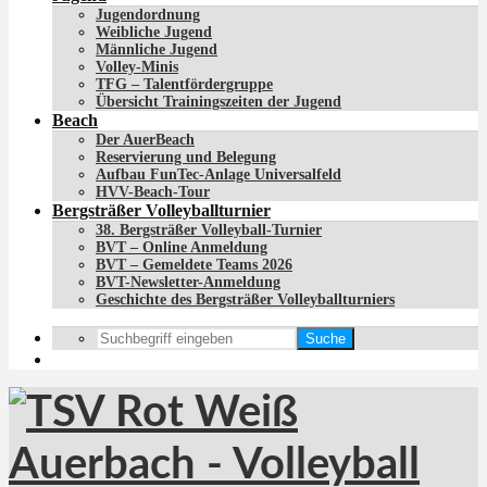
Jugendordnung
Weibliche Jugend
Männliche Jugend
Volley-Minis
TFG – Talentfördergruppe
Übersicht Trainingszeiten der Jugend
Beach
Der AuerBeach
Reservierung und Belegung
Aufbau FunTec-Anlage Universalfeld
HVV-Beach-Tour
Bergsträßer Volleyballturnier
38. Bergsträßer Volleyball-Turnier
BVT – Online Anmeldung
BVT – Gemeldete Teams 2026
BVT-Newsletter-Anmeldung
Geschichte des Bergsträßer Volleyballturniers
Suche