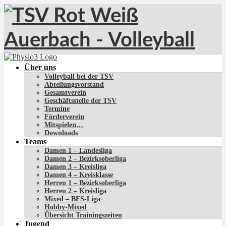
Über uns
Volleyball bei der TSV
Abteilungsvorstand
Gesamtverein
Geschäftsstelle der TSV
Termine
Förderverein
Mitspielen…
Downloads
Teams
Damen 1 – Landesliga
Damen 2 – Bezirksoberliga
Damen 3 – Kreisliga
Damen 4 – Kreisklasse
Herren 1 – Bezirksoberliga
Herren 2 – Kreisliga
Mixed – BFS-Liga
Hobby-Mixed
Übersicht Trainingszeiten
Jugend