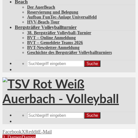
Beach
Der AuerBeach
Reservierung und Belegung
Aufbau FunTec-Anlage Universalfeld
HVV-Beach-Tour
Bergsträßer Volleyballturnier
38. Bergsträßer Volleyball-Turnier
BVT – Online Anmeldung
BVT – Gemeldete Teams 2026
BVT-Newsletter-Anmeldung
Geschichte des Bergsträßer Volleyballturniers
Suche
Suche
Facebook
X
Reddit
E-Mail
3. Damen
Damen