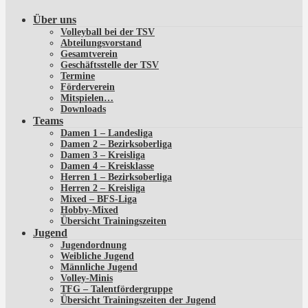
Über uns
Volleyball bei der TSV
Abteilungsvorstand
Gesamtverein
Geschäftsstelle der TSV
Termine
Förderverein
Mitspielen…
Downloads
Teams
Damen 1 – Landesliga
Damen 2 – Bezirksoberliga
Damen 3 – Kreisliga
Damen 4 – Kreisklasse
Herren 1 – Bezirksoberliga
Herren 2 – Kreisliga
Mixed – BFS-Liga
Hobby-Mixed
Übersicht Trainingszeiten
Jugend
Jugendordnung
Weibliche Jugend
Männliche Jugend
Volley-Minis
TFG – Talentfördergruppe
Übersicht Trainingszeiten der Jugend