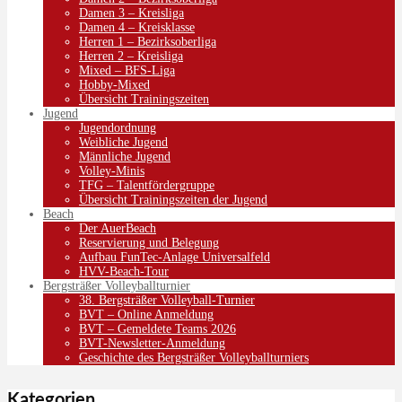
Damen 3 – Kreisliga
Damen 4 – Kreisklasse
Herren 1 – Bezirksoberliga
Herren 2 – Kreisliga
Mixed – BFS-Liga
Hobby-Mixed
Übersicht Trainingszeiten
Jugend
Jugendordnung
Weibliche Jugend
Männliche Jugend
Volley-Minis
TFG – Talentfördergruppe
Übersicht Trainingszeiten der Jugend
Beach
Der AuerBeach
Reservierung und Belegung
Aufbau FunTec-Anlage Universalfeld
HVV-Beach-Tour
Bergsträßer Volleyballturnier
38. Bergsträßer Volleyball-Turnier
BVT – Online Anmeldung
BVT – Gemeldete Teams 2026
BVT-Newsletter-Anmeldung
Geschichte des Bergsträßer Volleyballturniers
Kategorien