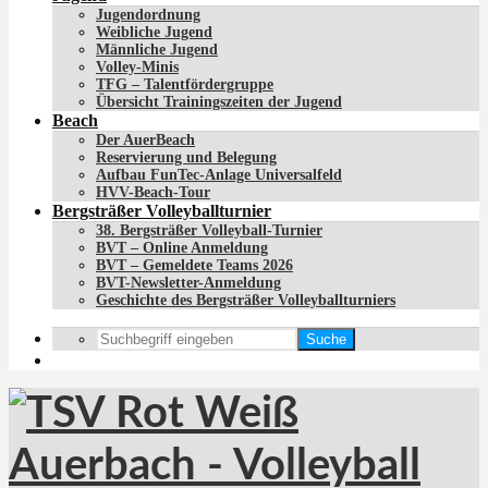
Jugendordnung
Weibliche Jugend
Männliche Jugend
Volley-Minis
TFG – Talentfördergruppe
Übersicht Trainingszeiten der Jugend
Beach
Der AuerBeach
Reservierung und Belegung
Aufbau FunTec-Anlage Universalfeld
HVV-Beach-Tour
Bergsträßer Volleyballturnier
38. Bergsträßer Volleyball-Turnier
BVT – Online Anmeldung
BVT – Gemeldete Teams 2026
BVT-Newsletter-Anmeldung
Geschichte des Bergsträßer Volleyballturniers
Suche