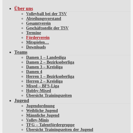
Über uns
Volleyball bei der TSV
Abteilungsvorstand
Gesamtverein
Geschäftsstelle der TSV
Termine
Förderverein
Mitspielen…
Downloads
Teams
Damen 1 – Landesliga
Damen 2 – Bezirksoberliga
Damen 3 – Kreisliga
Damen 4
Herren 1 – Bezirksoberliga
Herren 2 – Kreisliga
Mixed – BFS-Liga
Hobby-Mixed
Übersicht Trainingszeiten
Jugend
Jugendordnung
Weibliche Jugend
Männliche Jugend
Volley-Minis
TFG – Talentfördergruppe
Übersicht Trainingszeiten der Jugend