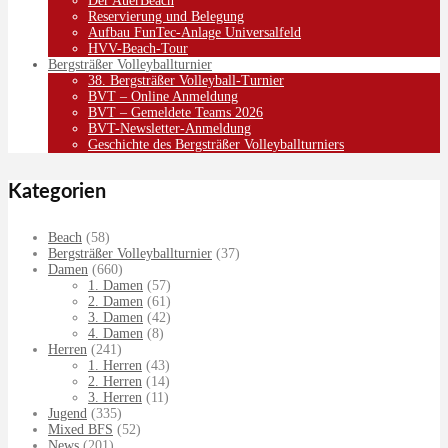
Der AuerBeach
Reservierung und Belegung
Aufbau FunTec-Anlage Universalfeld
HVV-Beach-Tour
Bergsträßer Volleyballturnier
38. Bergsträßer Volleyball-Turnier
BVT – Online Anmeldung
BVT – Gemeldete Teams 2026
BVT-Newsletter-Anmeldung
Geschichte des Bergsträßer Volleyballturniers
Kategorien
Beach
(58)
Bergsträßer Volleyballturnier
(37)
Damen
(660)
1. Damen
(57)
2. Damen
(61)
3. Damen
(42)
4. Damen
(8)
Herren
(241)
1. Herren
(43)
2. Herren
(14)
3. Herren
(11)
Jugend
(335)
Mixed BFS
(52)
News
(201)