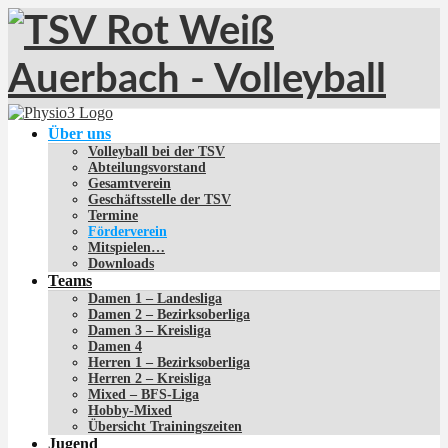
Über uns
Volleyball bei der TSV
Abteilungsvorstand
Gesamtverein
Geschäftsstelle der TSV
Termine
Förderverein
Mitspielen…
Downloads
Teams
Damen 1 – Landesliga
Damen 2 – Bezirksoberliga
Damen 3 – Kreisliga
Damen 4
Herren 1 – Bezirksoberliga
Herren 2 – Kreisliga
Mixed – BFS-Liga
Hobby-Mixed
Übersicht Trainingszeiten
Jugend