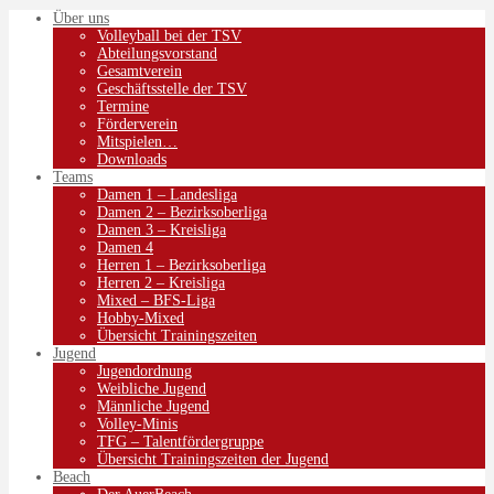
Über uns
Volleyball bei der TSV
Abteilungsvorstand
Gesamtverein
Geschäftsstelle der TSV
Termine
Förderverein
Mitspielen…
Downloads
Teams
Damen 1 – Landesliga
Damen 2 – Bezirksoberliga
Damen 3 – Kreisliga
Damen 4
Herren 1 – Bezirksoberliga
Herren 2 – Kreisliga
Mixed – BFS-Liga
Hobby-Mixed
Übersicht Trainingszeiten
Jugend
Jugendordnung
Weibliche Jugend
Männliche Jugend
Volley-Minis
TFG – Talentfördergruppe
Übersicht Trainingszeiten der Jugend
Beach