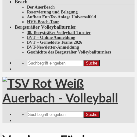
Beach
Der AuerBeach
Reservierung und Belegung
Aufbau FunTec-Anlage Universalfeld
HVV-Beach-Tour
Bergsträßer Volleyballturnier
38. Bergsträßer Volleyball-Turnier
BVT – Online Anmeldung
BVT – Gemeldete Teams 2026
BVT-Newsletter-Anmeldung
Geschichte des Bergsträßer Volleyballturniers
Suche
Suche