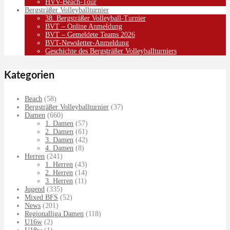
HVV-Beach-Tour
Bergsträßer Volleyballturnier
38. Bergsträßer Volleyball-Turnier
BVT – Online Anmeldung
BVT – Gemeldete Teams 2026
BVT-Newsletter-Anmeldung
Geschichte des Bergsträßer Volleyballturniers
Kategorien
Beach
(58)
Bergsträßer Volleyballturnier
(37)
Damen
(660)
1. Damen
(57)
2. Damen
(61)
3. Damen
(42)
4. Damen
(8)
Herren
(241)
1. Herren
(43)
2. Herren
(14)
3. Herren
(11)
Jugend
(335)
Mixed BFS
(52)
News
(201)
Regionalliga Damen
(118)
U16w
(2)