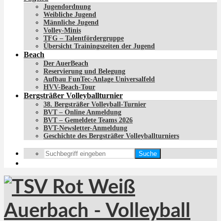
Jugendordnung
Weibliche Jugend
Männliche Jugend
Volley-Minis
TFG – Talentfördergruppe
Übersicht Trainingszeiten der Jugend
Beach
Der AuerBeach
Reservierung und Belegung
Aufbau FunTec-Anlage Universalfeld
HVV-Beach-Tour
Bergsträßer Volleyballturnier
38. Bergsträßer Volleyball-Turnier
BVT – Online Anmeldung
BVT – Gemeldete Teams 2026
BVT-Newsletter-Anmeldung
Geschichte des Bergsträßer Volleyballturniers
Suche