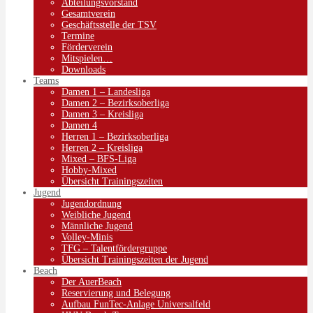
Abteilungsvorstand
Gesamtverein
Geschäftsstelle der TSV
Termine
Förderverein
Mitspielen…
Downloads
Teams
Damen 1 – Landesliga
Damen 2 – Bezirksoberliga
Damen 3 – Kreisliga
Damen 4
Herren 1 – Bezirksoberliga
Herren 2 – Kreisliga
Mixed – BFS-Liga
Hobby-Mixed
Übersicht Trainingszeiten
Jugend
Jugendordnung
Weibliche Jugend
Männliche Jugend
Volley-Minis
TFG – Talentfördergruppe
Übersicht Trainingszeiten der Jugend
Beach
Der AuerBeach
Reservierung und Belegung
Aufbau FunTec-Anlage Universalfeld