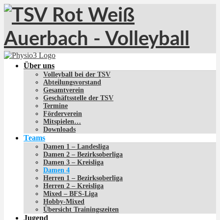
Über uns
Volleyball bei der TSV
Abteilungsvorstand
Gesamtverein
Geschäftsstelle der TSV
Termine
Förderverein
Mitspielen…
Downloads
Teams
Damen 1 – Landesliga
Damen 2 – Bezirksoberliga
Damen 3 – Kreisliga
Damen 4
Herren 1 – Bezirksoberliga
Herren 2 – Kreisliga
Mixed – BFS-Liga
Hobby-Mixed
Übersicht Trainingszeiten
Jugend