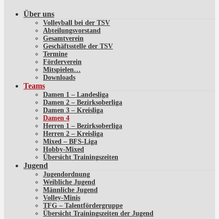
Über uns
Volleyball bei der TSV
Abteilungsvorstand
Gesamtverein
Geschäftsstelle der TSV
Termine
Förderverein
Mitspielen…
Downloads
Teams
Damen 1 – Landesliga
Damen 2 – Bezirksoberliga
Damen 3 – Kreisliga
Damen 4
Herren 1 – Bezirksoberliga
Herren 2 – Kreisliga
Mixed – BFS-Liga
Hobby-Mixed
Übersicht Trainingszeiten
Jugend
Jugendordnung
Weibliche Jugend
Männliche Jugend
Volley-Minis
TFG – Talentfördergruppe
Übersicht Trainingszeiten der Jugend