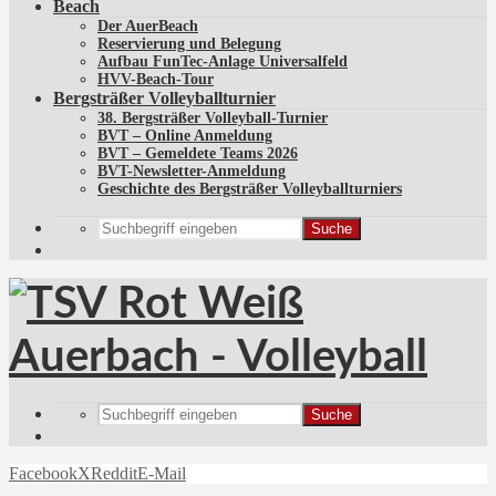
Beach
Der AuerBeach
Reservierung und Belegung
Aufbau FunTec-Anlage Universalfeld
HVV-Beach-Tour
Bergsträßer Volleyballturnier
38. Bergsträßer Volleyball-Turnier
BVT – Online Anmeldung
BVT – Gemeldete Teams 2026
BVT-Newsletter-Anmeldung
Geschichte des Bergsträßer Volleyballturniers
Suche
Suche
Facebook
X
Reddit
E-Mail