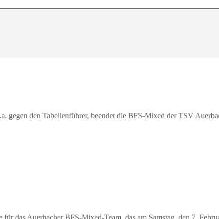
.a. gegen den Tabellenführer, beendet die BFS-Mixed der TSV Auerbac
ute für das Auerbacher BFS-Mixed-Team, das am Samstag, den 7. Febr