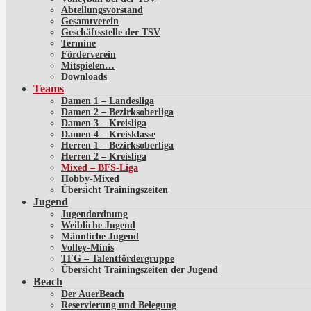
Abteilungsvorstand
Gesamtverein
Geschäftsstelle der TSV
Termine
Förderverein
Mitspielen…
Downloads
Teams
Damen 1 – Landesliga
Damen 2 – Bezirksoberliga
Damen 3 – Kreisliga
Damen 4 – Kreisklasse
Herren 1 – Bezirksoberliga
Herren 2 – Kreisliga
Mixed – BFS-Liga
Hobby-Mixed
Übersicht Trainingszeiten
Jugend
Jugendordnung
Weibliche Jugend
Männliche Jugend
Volley-Minis
TFG – Talentfördergruppe
Übersicht Trainingszeiten der Jugend
Beach
Der AuerBeach
Reservierung und Belegung