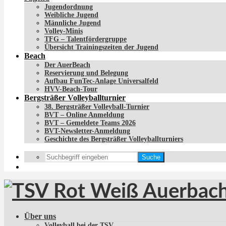
Jugendordnung
Weibliche Jugend
Männliche Jugend
Volley-Minis
TFG – Talentfördergruppe
Übersicht Trainingszeiten der Jugend
Beach
Der AuerBeach
Reservierung und Belegung
Aufbau FunTec-Anlage Universalfeld
HVV-Beach-Tour
Bergsträßer Volleyballturnier
38. Bergsträßer Volleyball-Turnier
BVT – Online Anmeldung
BVT – Gemeldete Teams 2026
BVT-Newsletter-Anmeldung
Geschichte des Bergsträßer Volleyballturniers
Suche
Über uns
Volleyball bei der TSV