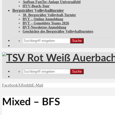
Aufbau FunTec-Anlage Universalfeld
HVV-Beach-Tour
Bergsträßer Volleyballturnier
38. Bergsträßer Volleyball-Turnier
BVT – Online Anmeldung
BVT – Gemeldete Teams 2026
BVT-Newsletter-Anmeldung
Geschichte des Bergsträßer Volleyballturniers
Suche
Suche
Facebook
X
Reddit
E-Mail
Mixed – BFS