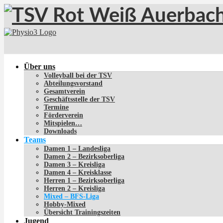
Über uns
Volleyball bei der TSV
Abteilungsvorstand
Gesamtverein
Geschäftsstelle der TSV
Termine
Förderverein
Mitspielen…
Downloads
Teams
Damen 1 – Landesliga
Damen 2 – Bezirksoberliga
Damen 3 – Kreisliga
Damen 4 – Kreisklasse
Herren 1 – Bezirksoberliga
Herren 2 – Kreisliga
Mixed – BFS-Liga
Hobby-Mixed
Übersicht Trainingszeiten
Jugend