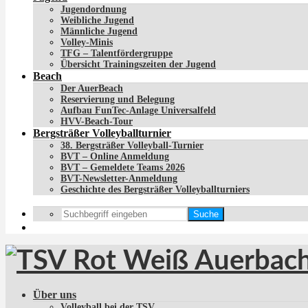
Jugendordnung
Weibliche Jugend
Männliche Jugend
Volley-Minis
TFG – Talentfördergruppe
Übersicht Trainingszeiten der Jugend
Beach
Der AuerBeach
Reservierung und Belegung
Aufbau FunTec-Anlage Universalfeld
HVV-Beach-Tour
Bergsträßer Volleyballturnier
38. Bergsträßer Volleyball-Turnier
BVT – Online Anmeldung
BVT – Gemeldete Teams 2026
BVT-Newsletter-Anmeldung
Geschichte des Bergsträßer Volleyballturniers
Suche
Über uns
Volleyball bei der TSV