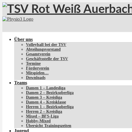
Über uns
Volleyball bei der TSV
Abteilungsvorstand
Gesamtverein
Geschäftsstelle der TSV
Termine
Förderverein
Mitspielen…
Downloads
Teams
Damen 1 – Landesliga
Damen 2 – Bezirksoberliga
Damen 3 – Kreisliga
Damen 4 – Kreisklasse
Herren 1 – Bezirksoberliga
Herren 2 – Kreisliga
Mixed – BFS-Liga
Hobby-Mixed
Übersicht Trainingszeiten
Jugend