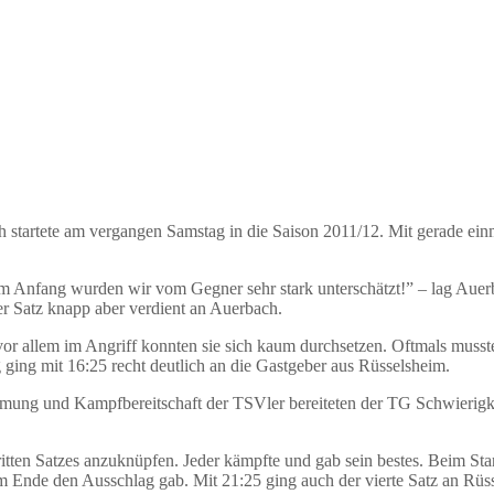
 startete am vergangen Samstag in die Saison 2011/12. Mit gerade ein
m Anfang wurden wir vom Gegner sehr stark unterschätzt!” – lag Auerb
er Satz knapp aber verdient an Auerbach.
vor allem im Angriff konnten sie sich kaum durchsetzen. Oftmals muss
ging mit 16:25 recht deutlich an die Gastgeber aus Rüsselsheim.
timmung und Kampfbereitschaft der TSVler bereiteten der TG Schwierigk
ritten Satzes anzuknüpfen. Jeder kämpfte und gab sein bestes. Beim Sta
m Ende den Ausschlag gab. Mit 21:25 ging auch der vierte Satz an Rüs