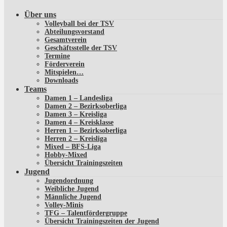
Über uns
Volleyball bei der TSV
Abteilungsvorstand
Gesamtverein
Geschäftsstelle der TSV
Termine
Förderverein
Mitspielen…
Downloads
Teams
Damen 1 – Landesliga
Damen 2 – Bezirksoberliga
Damen 3 – Kreisliga
Damen 4 – Kreisklasse
Herren 1 – Bezirksoberliga
Herren 2 – Kreisliga
Mixed – BFS-Liga
Hobby-Mixed
Übersicht Trainingszeiten
Jugend
Jugendordnung
Weibliche Jugend
Männliche Jugend
Volley-Minis
TFG – Talentfördergruppe
Übersicht Trainingszeiten der Jugend