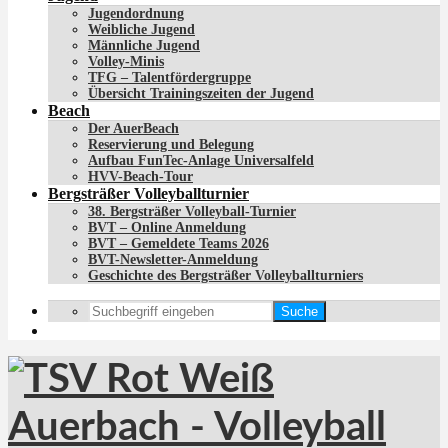
Jugendordnung
Weibliche Jugend
Männliche Jugend
Volley-Minis
TFG – Talentfördergruppe
Übersicht Trainingszeiten der Jugend
Beach
Der AuerBeach
Reservierung und Belegung
Aufbau FunTec-Anlage Universalfeld
HVV-Beach-Tour
Bergsträßer Volleyballturnier
38. Bergsträßer Volleyball-Turnier
BVT – Online Anmeldung
BVT – Gemeldete Teams 2026
BVT-Newsletter-Anmeldung
Geschichte des Bergsträßer Volleyballturniers
Suche