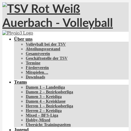
Über uns
Volleyball bei der TSV
Abteilungsvorstand
Gesamtverein
Geschäftsstelle der TSV
Termine
Förderverein
Mitspielen…
Downloads
Teams
Damen 1 – Landesliga
Damen 2 – Bezirksoberliga
Damen 3 – Kreisliga
Damen 4 – Kreisklasse
Herren 1 – Bezirksoberliga
Herren 2 – Kreisliga
Mixed – BFS-Liga
Hobby-Mixed
Übersicht Trainingszeiten
Jugend