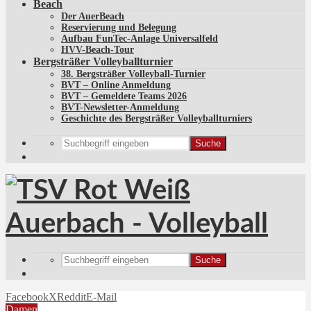
Beach
Der AuerBeach
Reservierung und Belegung
Aufbau FunTec-Anlage Universalfeld
HVV-Beach-Tour
Bergsträßer Volleyballturnier
38. Bergsträßer Volleyball-Turnier
BVT – Online Anmeldung
BVT – Gemeldete Teams 2026
BVT-Newsletter-Anmeldung
Geschichte des Bergsträßer Volleyballturniers
Suche
Suche
Facebook
X
Reddit
E-Mail
Damen