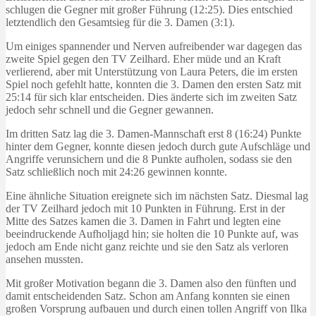
schlugen die Gegner mit großer Führung (12:25). Dies entschied
letztendlich den Gesamtsieg für die 3. Damen (3:1).
Um einiges spannender und Nerven aufreibender war dagegen das
zweite Spiel gegen den TV Zeilhard. Eher müde und an Kraft
verlierend, aber mit Unterstützung von Laura Peters, die im ersten
Spiel noch gefehlt hatte, konnten die 3. Damen den ersten Satz mit
25:14 für sich klar entscheiden. Dies änderte sich im zweiten Satz
jedoch sehr schnell und die Gegner gewannen.
Im dritten Satz lag die 3. Damen-Mannschaft erst 8 (16:24) Punkte
hinter dem Gegner, konnte diesen jedoch durch gute Aufschläge und
Angriffe verunsichern und die 8 Punkte aufholen, sodass sie den
Satz schließlich noch mit 24:26 gewinnen konnte.
Eine ähnliche Situation ereignete sich im nächsten Satz. Diesmal lag
der TV Zeilhard jedoch mit 10 Punkten in Führung. Erst in der
Mitte des Satzes kamen die 3. Damen in Fahrt und legten eine
beeindruckende Aufholjagd hin; sie holten die 10 Punkte auf, was
jedoch am Ende nicht ganz reichte und sie den Satz als verloren
ansehen mussten.
Mit großer Motivation begann die 3. Damen also den fünften und
damit entscheidenden Satz. Schon am Anfang konnten sie einen
großen Vorsprung aufbauen und durch einen tollen Angriff von Ilka