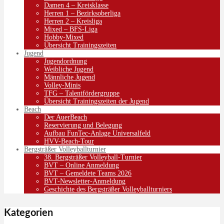
Damen 4 – Kreisklasse
Herren 1 – Bezirksoberliga
Herren 2 – Kreisliga
Mixed – BFS-Liga
Hobby-Mixed
Übersicht Trainingszeiten
Jugend
Jugendordnung
Weibliche Jugend
Männliche Jugend
Volley-Minis
TFG – Talentfördergruppe
Übersicht Trainingszeiten der Jugend
Beach
Der AuerBeach
Reservierung und Belegung
Aufbau FunTec-Anlage Universalfeld
HVV-Beach-Tour
Bergsträßer Volleyballturnier
38. Bergsträßer Volleyball-Turnier
BVT – Online Anmeldung
BVT – Gemeldete Teams 2026
BVT-Newsletter-Anmeldung
Geschichte des Bergsträßer Volleyballturniers
Kategorien