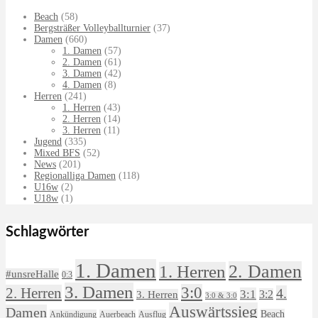
Beach
(58)
Bergsträßer Volleyballturnier
(37)
Damen
(660)
1. Damen
(57)
2. Damen
(61)
3. Damen
(42)
4. Damen
(8)
Herren
(241)
1. Herren
(43)
2. Herren
(14)
3. Herren
(11)
Jugend
(335)
Mixed BFS
(52)
News
(201)
Regionalliga Damen
(118)
U16w
(2)
U18w
(1)
Schlagwörter
1. Damen
2. Damen
1. Herren
#unsreHalle
0:3
3. Damen
3:0
2. Herren
4.
3:1
3:2
3. Herren
3:0 & 3:0
Auswärtssieg
Damen
Beach
Ankündigung
Auerbeach
Ausflug