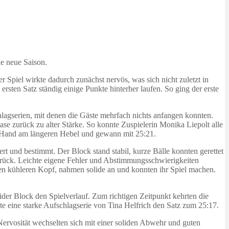
e neue Saison.
 Spiel wirkte dadurch zunächst nervös, was sich nicht zuletzt in
ten Satz ständig einige Punkte hinterher laufen. So ging der erste
hlagserien, mit denen die Gäste mehrfach nichts anfangen konnten.
se zurück zu alter Stärke. So konnte Zuspielerin Monika Liepolt alle
ie Hand am längeren Hebel und gewann mit 25:21.
t und bestimmt. Der Block stand stabil, kurze Bälle konnten gerettet
zurück. Leichte eigene Fehler und Abstimmungsschwierigkeiten
en kühleren Kopf, nahmen solide an und konnten ihr Spiel machen.
der Block den Spielverlauf. Zum richtigen Zeitpunkt kehrten die
ete eine starke Aufschlagserie von Tina Helfrich den Satz zum 25:17.
ervosität wechselten sich mit einer soliden Abwehr und guten