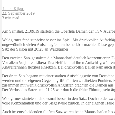
Laura Kilgus
22. September 2019
3 min read
Am Samstag, 21.09.19 starteten die Oberliga Damen der TSV Auerbac
Waldgirmes fand zunächst besser ins Spiel. Mit druckvollen Aufschläg
ungewöhnlich vielen Aufschlagfehlern bemerkbar machte. Diese gepaar
Satz der Saison mit 20:25 an Waldgirmes.
Den zweiten Satz gestaltete die Mannschaft deutlich konzentrierter.
Vor allem Vorjahres-Libera Tina Helfrich traf ihren Aufschlag währen
Angreiferinnen flexibel einsetzen. Bei druckvollen Bällen kam auch
Der dritte Satz begann mit einer starken Aufschlagserie von Dorothee
werden und die eigenen Gegenangriffe führten zu direkten Punkten. 
zusammen mit wenig druckvollen Angriffen brachten die Damen aus Wa
Der Verlust des Satzes mit 21:25 war durch die frühe Führung sehr är
Waldgirmes startete auch diesmal besser in den Satz. Doch ab der zw
volle Konzentration und der Siegeswille zurück. In der eigenen Halle 
Auch im entscheidenden fünften Satz waren beide Mannschaften bis zu