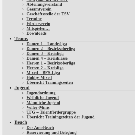
Abteilungsvorstand
Gesamtverein
Geschäftsstelle der TSV
Termine
Förderverein
Mitspielen…
Downloads
Teams
Damen 1 – Landesliga
Damen 2 – Bezirksoberliga
Damen 3 – Kreisliga
Damen 4 – Kreisklasse
Herren 1 – Bezirksoberliga
Herren 2 – Kreisliga
Mixed – BFS-Liga
Hobby-Mixed
Übersicht Trainingszeiten
Jugend
Jugendordnung
Weibliche Jugend
Männliche Jugend
Volley-Minis
TFG – Talentfördergruppe
Übersicht Trainingszeiten der Jugend
Beach
Der AuerBeach
Reservierung und Belegung