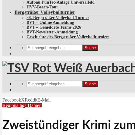
Aufbau FunTec-Anlage Universalfeld
HVV-Beach-Tour
Bergsträßer Volleyballturnier
38. Bergsträßer Volleyball-Turnier
BVT – Online Anmeldung
BVT – Gemeldete Teams 2026
BVT-Newsletter-Anmeldung
Geschichte des Bergsträßer Volleyballturniers
Suche
Suche
Facebook
X
Reddit
E-Mail
Regionalliga Damen
Zweistündiger Krimi zum 