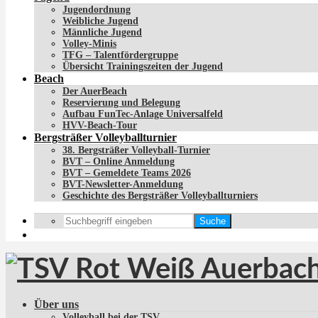
Jugendordnung
Weibliche Jugend
Männliche Jugend
Volley-Minis
TFG – Talentfördergruppe
Übersicht Trainingszeiten der Jugend
Beach
Der AuerBeach
Reservierung und Belegung
Aufbau FunTec-Anlage Universalfeld
HVV-Beach-Tour
Bergsträßer Volleyballturnier
38. Bergsträßer Volleyball-Turnier
BVT – Online Anmeldung
BVT – Gemeldete Teams 2026
BVT-Newsletter-Anmeldung
Geschichte des Bergsträßer Volleyballturniers
Suche
Über uns
Volleyball bei der TSV