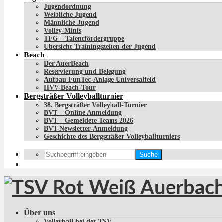
Jugendordnung
Weibliche Jugend
Männliche Jugend
Volley-Minis
TFG – Talentfördergruppe
Übersicht Trainingszeiten der Jugend
Beach
Der AuerBeach
Reservierung und Belegung
Aufbau FunTec-Anlage Universalfeld
HVV-Beach-Tour
Bergsträßer Volleyballturnier
38. Bergsträßer Volleyball-Turnier
BVT – Online Anmeldung
BVT – Gemeldete Teams 2026
BVT-Newsletter-Anmeldung
Geschichte des Bergsträßer Volleyballturniers
Suche
Über uns
Volleyball bei der TSV