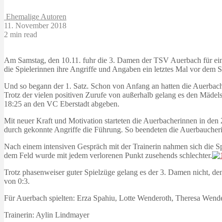
Ehemalige Autoren
11. November 2018
2 min read
Am Samstag, den 10.11. fuhr die 3. Damen der TSV Auerbach für ei
die Spielerinnen ihre Angriffe und Angaben ein letztes Mal vor dem 
Und so begann der 1. Satz. Schon von Anfang an hatten die Auerbache
Trotz der vielen positiven Zurufe von außerhalb gelang es den Mädels
18:25 an den VC Eberstadt abgeben.
Mit neuer Kraft und Motivation starteten die Auerbacherinnen in den
durch gekonnte Angriffe die Führung. So beendeten die Auerbaucheri
Nach einem intensiven Gespräch mit der Trainerin nahmen sich die S
dem Feld wurde mit jedem verlorenen Punkt zusehends schlechter.
Trotz phasenweiser guter Spielzüge gelang es der 3. Damen nicht, de
von 0:3.
Für Auerbach spielten: Erza Spahiu, Lotte Wenderoth, Theresa Wende
Trainerin: Aylin Lindmayer