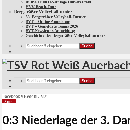
Aufbau FunTec-Anlage Universalfeld
HVV-Beach-Tour
Bergsträßer Volleyballturnier
38. Bergsträßer Volleyball-Turnier
BVT – Online Anmeldung
BVT – Gemeldete Teams 2026
BVT-Newsletter-Anmeldung
Geschichte des Bergsträßer Volleyballturniers
Suche
Suche
Facebook
X
Reddit
E-Mail
Damen
0:3 Niederlage der 3. D