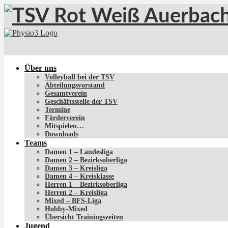
Über uns
Volleyball bei der TSV
Abteilungsvorstand
Gesamtverein
Geschäftsstelle der TSV
Termine
Förderverein
Mitspielen…
Downloads
Teams
Damen 1 – Landesliga
Damen 2 – Bezirksoberliga
Damen 3 – Kreisliga
Damen 4 – Kreisklasse
Herren 1 – Bezirksoberliga
Herren 2 – Kreisliga
Mixed – BFS-Liga
Hobby-Mixed
Übersicht Trainingszeiten
Jugend