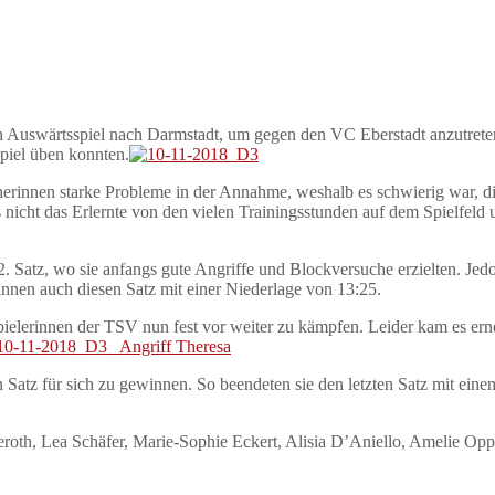
n Auswärtsspiel nach Darmstadt, um gegen den VC Eberstadt anzutret
Spiel üben konnten.
rinnen starke Probleme in der Annahme, weshalb es schwierig war, die s
 nicht das Erlernte von den vielen Trainingsstunden auf dem Spielfeld
 2. Satz, wo sie anfangs gute Angriffe und Blockversuche erzielten. J
nnen auch diesen Satz mit einer Niederlage von 13:25.
pielerinnen der TSV nun fest vor weiter zu kämpfen. Leider kam es e
n Satz für sich zu gewinnen. So beendeten sie den letzten Satz mit ei
roth, Lea Schäfer, Marie-Sophie Eckert, Alisia D’Aniello, Amelie Opp