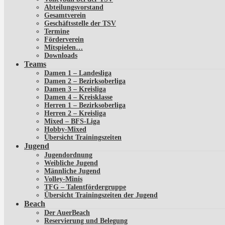
Abteilungsvorstand
Gesamtverein
Geschäftsstelle der TSV
Termine
Förderverein
Mitspielen…
Downloads
Teams
Damen 1 – Landesliga
Damen 2 – Bezirksoberliga
Damen 3 – Kreisliga
Damen 4 – Kreisklasse
Herren 1 – Bezirksoberliga
Herren 2 – Kreisliga
Mixed – BFS-Liga
Hobby-Mixed
Übersicht Trainingszeiten
Jugend
Jugendordnung
Weibliche Jugend
Männliche Jugend
Volley-Minis
TFG – Talentfördergruppe
Übersicht Trainingszeiten der Jugend
Beach
Der AuerBeach
Reservierung und Belegung