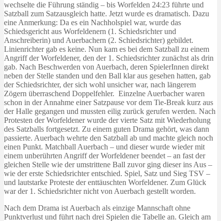
wechselte die Führung ständig – bis Worfelden 24:23 führte und
Satzball zum Satzausgleich hatte. Jetzt wurde es dramatisch. Dazu
eine Anmerkung: Da es ein Nachholspiel war, wurde das
Schiedsgericht aus Worfeldenern (1. Schiedsrichter und
Anschreiberin) und Auerbachern (2. Schiedsrichter) gebildet.
Linienrichter gab es keine. Nun kam es bei dem Satzball zu einem
Angriff der Worfeldener, den der 1. Schiedsrichter zunächst als drin
gab. Nach Beschwerden von Auerbach, deren SpielerInnen direkt
neben der Stelle standen und den Ball klar aus gesehen hatten, gab
der Schiedsrichter, der sich wohl unsicher war, nach längerem
Zögern überraschend Doppelfehler. Einzelne Auerbacher waren
schon in der Annahme einer Satzpause vor dem Tie-Break kurz aus
der Halle gegangen und mussten eilig zurück gerufen werden. Nach
Protesten der Worfeldener wurde der vierte Satz mit Wiederholung
des Satzballs fortgesetzt. Zu einem guten Drama gehört, was dann
passierte. Auerbach wehrte den Satzball ab und machte gleich noch
einen Punkt. Matchball Auerbach – und dieser wurde wieder mit
einem unberührten Angriff der Worfeldener beendet – an fast der
gleichen Stelle wie der umstrittene Ball zuvor ging dieser ins Aus –
wie der erste Schiedsrichter entschied. Spiel, Satz und Sieg TSV –
und lautstarke Proteste der enttäuschten Worfeldener. Zum Glück
war der 1. Schiedsrichter nicht von Auerbach gestellt worden.
Nach dem Drama ist Auerbach als einzige Mannschaft ohne
Punktverlust und führt nach drei Spielen die Tabelle an. Gleich am