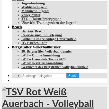
Jugendordnung
Weibliche Jugend
Männliche Jugend
Volley-Minis
TFG – Talentfördergruppe
Übersicht Trainingszeiten der Jugend
Beach
Der AuerBeach
Reservierung und Belegung
Aufbau FunTec-Anlage Universalfeld
HVV-Beach-Tour
Bergsträßer Volleyballturnier
38. Bergsträßer Volleyball-Turnier
BVT – Online Anmeldung
BVT – Gemeldete Teams 2026
BVT-Newsletter-Anmeldung
Geschichte des Bergsträßer Volleyballturniers
Suche