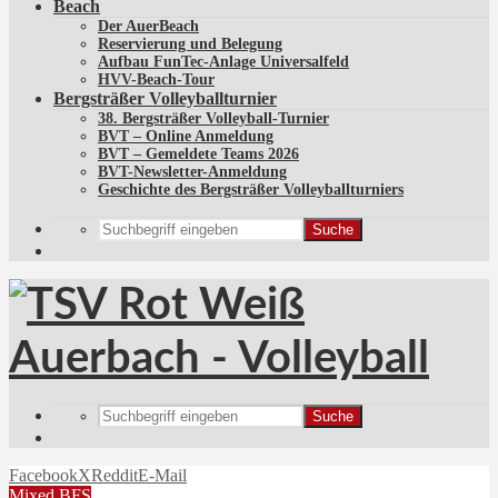
Beach
Der AuerBeach
Reservierung und Belegung
Aufbau FunTec-Anlage Universalfeld
HVV-Beach-Tour
Bergsträßer Volleyballturnier
38. Bergsträßer Volleyball-Turnier
BVT – Online Anmeldung
BVT – Gemeldete Teams 2026
BVT-Newsletter-Anmeldung
Geschichte des Bergsträßer Volleyballturniers
Suche
Suche
Facebook
X
Reddit
E-Mail
Mixed BFS