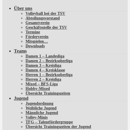
Über uns
Volleyball bei der TSV
Abteilungsvorstand
Gesamtverein
Geschäftsstelle der TSV
Termine
Förderverein
Mitspielen…
Downloads
Teams
Damen 1 – Landesliga
Damen 2 – Bezirksoberliga
Damen 3 – Kreisliga
Damen 4 – Kreisklasse
Herren 1 – Bezirksoberliga
Herren 2 – Kreisliga
Mixed – BFS-Liga
Hobby-Mixed
Übersicht Trainingszeiten
Jugend
Jugendordnung
Weibliche Jugend
Männliche Jugend
Volley-Minis
TFG – Talentfördergruppe
Übersicht Trainingszeiten der Jugend