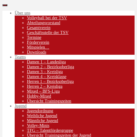
Über uns
Volleyball bei der TSV
Abteilungsvorstand
Gesamtverein
Geschäftsstelle der TSV
Termine
Förderverein
Mitspielen…
Downloads
Teams
Damen 1 – Landesliga
Damen 2 – Bezirksoberliga
Damen 3 – Kreisliga
Damen 4 – Kreisklasse
Herren 1 – Bezirksoberliga
Herren 2 – Kreisliga
Mixed – BFS-Liga
Hobby-Mixed
Übersicht Trainingszeiten
Jugend
Jugendordnung
Weibliche Jugend
Männliche Jugend
Volley-Minis
TFG – Talentfördergruppe
Übersicht Trainingszeiten der Jugend