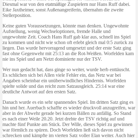
Diesmal war von den etatmäßige Zuspielern nur Hans Ruff dabei.
Eike Jaxtheimer, sonst Außenangreiferin, übernahm die zweite
Stellerposition.
Keine guten Voraussetzungen, könnte man denken. Ungewohnte
Aufstellung, wenig Wechseloptionen, fremde Halle und
ungewohnte Zeit. Coach Hans Ruff gab klar aus, schnell ins Spiel
zu kommen und nicht wie schon oft erlebt gleich mal 0:5 zurück zu
liegen. Das wurde hervorragend umgesetzt und der erste Satz ging
fast ohne Gegenwehr mit 25:13 an die Rot-Weißen. Worfelden kam
nie ins Spiel und am Netzt dominierte nur der TSV.
Wer nun gedacht hat, dass ginge so weiter, wurde herb enttäuscht.
Es schlichen sich bei Allen viele Fehler ein, das Netz war bei
Angaben scheinbar ein unüberwindliches Hindernis. Worfelden
spielte solide und das reicht zum Satzausgleich. 25:14 war eine
deutliche Antwort auf den ersten Satz.
Danach wurde es ein sehr spannendes Spiel. Im dritten Satz ging es
hin und her. Auerbach schaffte es wieder druckvoll anzugreifen, war
aber in der Abwehr gerade bei kurzen Bällen zu anfällig. So Stand
es nach einer Weile 20.20. Jetzt drehte der TSV richtig auf und
machte fünf Punkte am Stück. Der Wille, dieses Spiel zu gewinnen
war förmlich zu spüren. Doch Worfelden ließ sich davon nicht
schrecken und kämpfte im vierten Satz voller Elan weiter. Auch hier