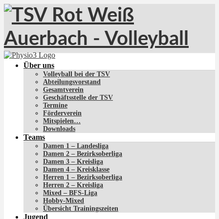
Über uns
Volleyball bei der TSV
Abteilungsvorstand
Gesamtverein
Geschäftsstelle der TSV
Termine
Förderverein
Mitspielen…
Downloads
Teams
Damen 1 – Landesliga
Damen 2 – Bezirksoberliga
Damen 3 – Kreisliga
Damen 4 – Kreisklasse
Herren 1 – Bezirksoberliga
Herren 2 – Kreisliga
Mixed – BFS-Liga
Hobby-Mixed
Übersicht Trainingszeiten
Jugend