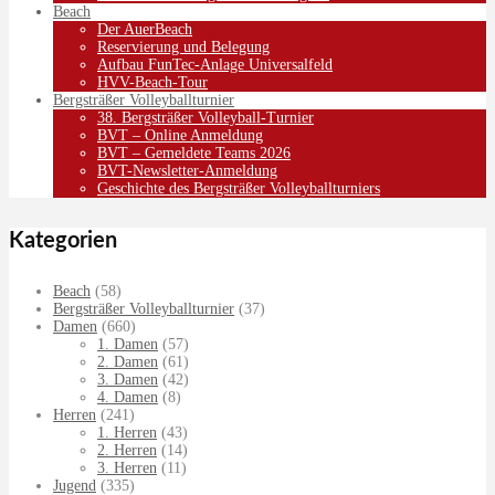
Beach
Der AuerBeach
Reservierung und Belegung
Aufbau FunTec-Anlage Universalfeld
HVV-Beach-Tour
Bergsträßer Volleyballturnier
38. Bergsträßer Volleyball-Turnier
BVT – Online Anmeldung
BVT – Gemeldete Teams 2026
BVT-Newsletter-Anmeldung
Geschichte des Bergsträßer Volleyballturniers
Kategorien
Beach
(58)
Bergsträßer Volleyballturnier
(37)
Damen
(660)
1. Damen
(57)
2. Damen
(61)
3. Damen
(42)
4. Damen
(8)
Herren
(241)
1. Herren
(43)
2. Herren
(14)
3. Herren
(11)
Jugend
(335)