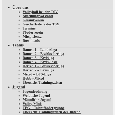
Über uns
Volleyball bei der TSV
Abteilungsvorstand
Gesamtverein
Geschäftsstelle der TSV
Termine
Förderverein
Mitspielen…
Downloads
Teams
Damen 1 – Landesliga
Damen 2 – Bezirksoberliga
Damen 3 – Kreisliga
Damen 4 – Kreisklasse
Herren 1 – Bezirksoberliga
Herren 2 – Kreisliga
Mixed – BFS-Liga
Hobby-Mixed
Übersicht Trainingszeiten
Jugend
Jugendordnung
Weibliche Jugend
Männliche Jugend
Volley-Minis
TFG – Talentfördergruppe
Übersicht Trainingszeiten der Jugend