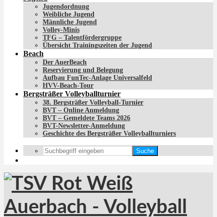
Jugendordnung
Weibliche Jugend
Männliche Jugend
Volley-Minis
TFG – Talentfördergruppe
Übersicht Trainingszeiten der Jugend
Beach
Der AuerBeach
Reservierung und Belegung
Aufbau FunTec-Anlage Universalfeld
HVV-Beach-Tour
Bergsträßer Volleyballturnier
38. Bergsträßer Volleyball-Turnier
BVT – Online Anmeldung
BVT – Gemeldete Teams 2026
BVT-Newsletter-Anmeldung
Geschichte des Bergsträßer Volleyballturniers
Suche