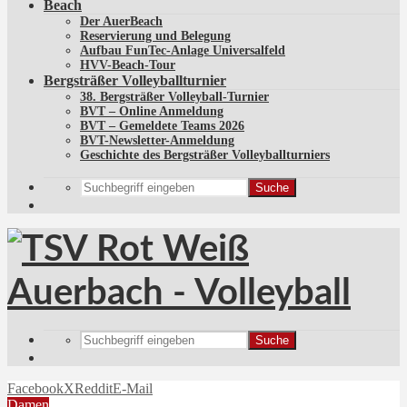
Beach
Der AuerBeach
Reservierung und Belegung
Aufbau FunTec-Anlage Universalfeld
HVV-Beach-Tour
Bergsträßer Volleyballturnier
38. Bergsträßer Volleyball-Turnier
BVT – Online Anmeldung
BVT – Gemeldete Teams 2026
BVT-Newsletter-Anmeldung
Geschichte des Bergsträßer Volleyballturniers
Suche
Suche
Facebook
X
Reddit
E-Mail
Damen