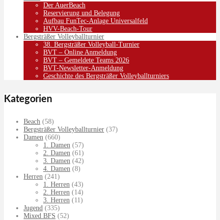
Der AuerBeach
Reservierung und Belegung
Aufbau FunTec-Anlage Universalfeld
HVV-Beach-Tour
Bergsträßer Volleyballturnier
38. Bergsträßer Volleyball-Turnier
BVT – Online Anmeldung
BVT – Gemeldete Teams 2026
BVT-Newsletter-Anmeldung
Geschichte des Bergsträßer Volleyballturniers
Kategorien
Beach
(58)
Bergsträßer Volleyballturnier
(37)
Damen
(660)
1. Damen
(57)
2. Damen
(61)
3. Damen
(42)
4. Damen
(8)
Herren
(241)
1. Herren
(43)
2. Herren
(14)
3. Herren
(11)
Jugend
(335)
Mixed BFS
(52)