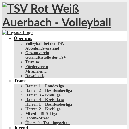
Über uns
Volleyball bei der TSV
Abteilungsvorstand
Gesamtverein
Geschäftsstelle der TSV
Termine
Förderverein
Mitspielen…
Downloads
Teams
Damen 1 – Landesliga
Damen 2 – Bezirksoberliga
Damen 3 – Kreisliga
Damen 4 – Kreisklasse
Herren 1 – Bezirksoberliga
Herren 2 – Kreisliga
Mixed – BFS-Liga
Hobby-Mixed
Übersicht Trainingszeiten
Jugend