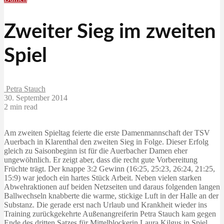
Zweiter Sieg im zweiten
Spiel
Petra Stauch
30. September 2014
2 min read
Am zweiten Spieltag feierte die erste Damenmannschaft der TSV
Auerbach in Klarenthal den zweiten Sieg in Folge. Dieser Erfolg
gleich zu Saisonbeginn ist für die Auerbacher Damen eher
ungewöhnlich. Er zeigt aber, dass die recht gute Vorbereitung
Früchte trägt. Der knappe 3:2 Gewinn (16:25, 25:23, 26:24, 21:25,
15:9) war jedoch ein hartes Stück Arbeit. Neben vielen starken
Abwehraktionen auf beiden Netzseiten und daraus folgenden langen
Ballwechseln knabberte die warme, stickige Luft in der Halle an der
Substanz. Die gerade erst nach Urlaub und Krankheit wieder ins
Training zurückgekehrte Außenangreiferin Petra Stauch kam gegen
Ende des dritten Satzes für Mittelblockerin Laura Kilgus in Spiel.