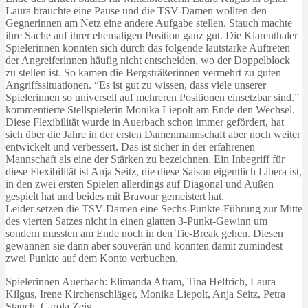
Laura brauchte eine Pause und die TSV-Damen wollten den
Gegnerinnen am Netz eine andere Aufgabe stellen. Stauch machte
ihre Sache auf ihrer ehemaligen Position ganz gut. Die Klarenthaler
Spielerinnen konnten sich durch das folgende lautstarke Auftreten
der Angreiferinnen häufig nicht entscheiden, wo der Doppelblock
zu stellen ist. So kamen die Bergsträßerinnen vermehrt zu guten
Angriffssituationen. “Es ist gut zu wissen, dass viele unserer
Spielerinnen so universell auf mehreren Positionen einsetzbar sind.”
kommentierte Stellspielerin Monika Liepolt am Ende den Wechsel.
Diese Flexibilität wurde in Auerbach schon immer gefördert, hat
sich über die Jahre in der ersten Damenmannschaft aber noch weiter
entwickelt und verbessert. Das ist sicher in der erfahrenen
Mannschaft als eine der Stärken zu bezeichnen. Ein Inbegriff für
diese Flexibilität ist Anja Seitz, die diese Saison eigentlich Libera ist,
in den zwei ersten Spielen allerdings auf Diagonal und Außen
gespielt hat und beides mit Bravour gemeistert hat.
Leider setzen die TSV-Damen eine Sechs-Punkte-Führung zur Mitte
des vierten Satzes nicht in einen glatten 3-Punkt-Gewinn um
sondern mussten am Ende noch in den Tie-Break gehen. Diesen
gewannen sie dann aber souverän und konnten damit zumindest
zwei Punkte auf dem Konto verbuchen.
Spielerinnen Auerbach: Elimanda Afram, Tina Helfrich, Laura
Kilgus, Irene Kirchenschläger, Monika Liepolt, Anja Seitz, Petra
Stauch, Carola Zeig.