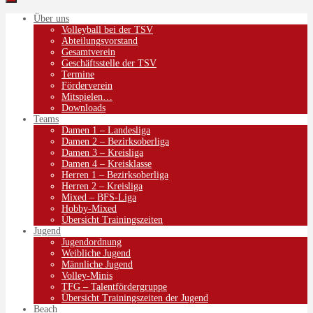
Über uns
Volleyball bei der TSV
Abteilungsvorstand
Gesamtverein
Geschäftsstelle der TSV
Termine
Förderverein
Mitspielen…
Downloads
Teams
Damen 1 – Landesliga
Damen 2 – Bezirksoberliga
Damen 3 – Kreisliga
Damen 4 – Kreisklasse
Herren 1 – Bezirksoberliga
Herren 2 – Kreisliga
Mixed – BFS-Liga
Hobby-Mixed
Übersicht Trainingszeiten
Jugend
Jugendordnung
Weibliche Jugend
Männliche Jugend
Volley-Minis
TFG – Talentfördergruppe
Übersicht Trainingszeiten der Jugend
Beach