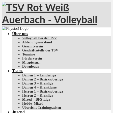
Über uns
Volleyball bei der TSV
Abteilungsvorstand
Gesamtverein
Geschäftsstelle der TSV
Termine
Förderverein
Mitspielen…
Downloads
Teams
Damen 1 – Landesliga
Damen 2 – Bezirksoberliga
Damen 3 – Kreisliga
Damen 4 – Kreisklasse
Herren 1 – Bezirksoberliga
Herren 2 – Kreisliga
Mixed – BFS-Liga
Hobby-Mixed
Übersicht Trainingszeiten
Jugend