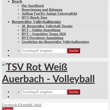
Beach
Der AuerBeach
Reservierung und Belegung
Aufbau FunTec-Anlage Universalfeld
HVV-Beach-Tour
Bergsträßer Volleyballturnier
38. Bergsträßer Volleyball-Turnier
BVT – Online Anmeldung
BVT – Gemeldete Teams 2026
BVT-Newsletter-Anmeldung
Geschichte des Bergsträßer Volleyballturniers
Suche
Suche
Facebook
X
Reddit
E-Mail
Damen