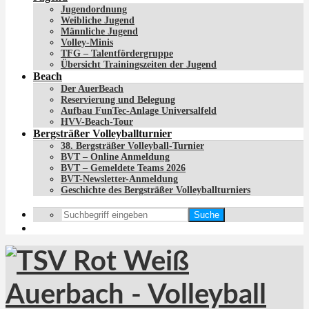
Jugendordnung
Weibliche Jugend
Männliche Jugend
Volley-Minis
TFG – Talentfördergruppe
Übersicht Trainingszeiten der Jugend
Beach
Der AuerBeach
Reservierung und Belegung
Aufbau FunTec-Anlage Universalfeld
HVV-Beach-Tour
Bergsträßer Volleyballturnier
38. Bergsträßer Volleyball-Turnier
BVT – Online Anmeldung
BVT – Gemeldete Teams 2026
BVT-Newsletter-Anmeldung
Geschichte des Bergsträßer Volleyballturniers
Suche