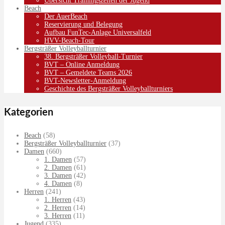
Übersicht Trainingszeiten der Jugend
Beach
Der AuerBeach
Reservierung und Belegung
Aufbau FunTec-Anlage Universalfeld
HVV-Beach-Tour
Bergsträßer Volleyballturnier
38. Bergsträßer Volleyball-Turnier
BVT – Online Anmeldung
BVT – Gemeldete Teams 2026
BVT-Newsletter-Anmeldung
Geschichte des Bergsträßer Volleyballturniers
Kategorien
Beach
(58)
Bergsträßer Volleyballturnier
(37)
Damen
(660)
1. Damen
(57)
2. Damen
(61)
3. Damen
(42)
4. Damen
(8)
Herren
(241)
1. Herren
(43)
2. Herren
(14)
3. Herren
(11)
Jugend
(335)