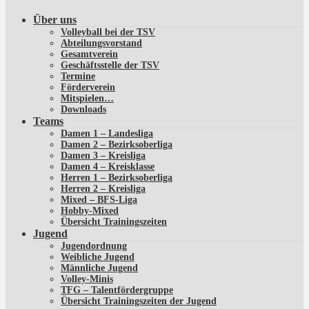
Über uns
Volleyball bei der TSV
Abteilungsvorstand
Gesamtverein
Geschäftsstelle der TSV
Termine
Förderverein
Mitspielen…
Downloads
Teams
Damen 1 – Landesliga
Damen 2 – Bezirksoberliga
Damen 3 – Kreisliga
Damen 4 – Kreisklasse
Herren 1 – Bezirksoberliga
Herren 2 – Kreisliga
Mixed – BFS-Liga
Hobby-Mixed
Übersicht Trainingszeiten
Jugend
Jugendordnung
Weibliche Jugend
Männliche Jugend
Volley-Minis
TFG – Talentfördergruppe
Übersicht Trainingszeiten der Jugend