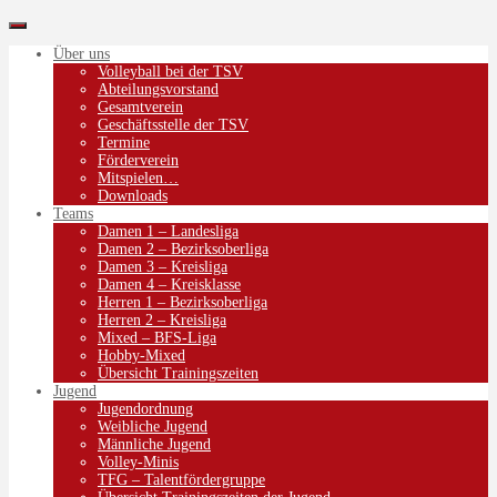
Über uns
Volleyball bei der TSV
Abteilungsvorstand
Gesamtverein
Geschäftsstelle der TSV
Termine
Förderverein
Mitspielen…
Downloads
Teams
Damen 1 – Landesliga
Damen 2 – Bezirksoberliga
Damen 3 – Kreisliga
Damen 4 – Kreisklasse
Herren 1 – Bezirksoberliga
Herren 2 – Kreisliga
Mixed – BFS-Liga
Hobby-Mixed
Übersicht Trainingszeiten
Jugend
Jugendordnung
Weibliche Jugend
Männliche Jugend
Volley-Minis
TFG – Talentfördergruppe