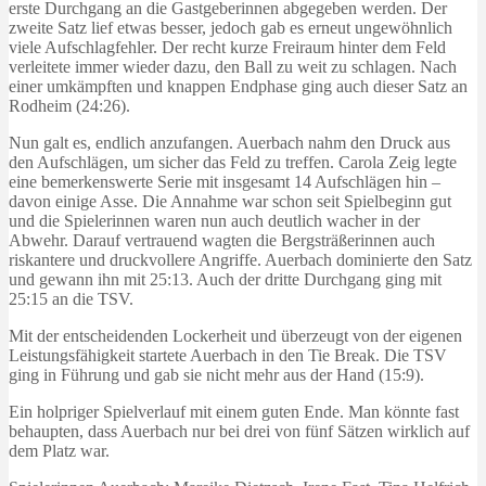
erste Durchgang an die Gastgeberinnen abgegeben werden. Der
zweite Satz lief etwas besser, jedoch gab es erneut ungewöhnlich
viele Aufschlagfehler. Der recht kurze Freiraum hinter dem Feld
verleitete immer wieder dazu, den Ball zu weit zu schlagen. Nach
einer umkämpften und knappen Endphase ging auch dieser Satz an
Rodheim (24:26).
Nun galt es, endlich anzufangen. Auerbach nahm den Druck aus
den Aufschlägen, um sicher das Feld zu treffen. Carola Zeig legte
eine bemerkenswerte Serie mit insgesamt 14 Aufschlägen hin –
davon einige Asse. Die Annahme war schon seit Spielbeginn gut
und die Spielerinnen waren nun auch deutlich wacher in der
Abwehr. Darauf vertrauend wagten die Bergsträßerinnen auch
riskantere und druckvollere Angriffe. Auerbach dominierte den Satz
und gewann ihn mit 25:13. Auch der dritte Durchgang ging mit
25:15 an die TSV.
Mit der entscheidenden Lockerheit und überzeugt von der eigenen
Leistungsfähigkeit startete Auerbach in den Tie Break. Die TSV
ging in Führung und gab sie nicht mehr aus der Hand (15:9).
Ein holpriger Spielverlauf mit einem guten Ende. Man könnte fast
behaupten, dass Auerbach nur bei drei von fünf Sätzen wirklich auf
dem Platz war.