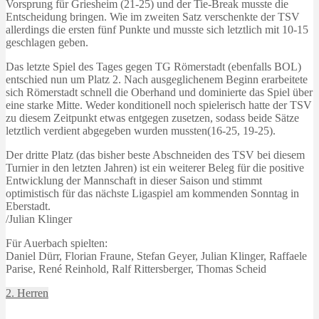
Vorsprung für Griesheim (21-25) und der Tie-Break musste die
Entscheidung bringen. Wie im zweiten Satz verschenkte der TSV
allerdings die ersten fünf Punkte und musste sich letztlich mit 10-15
geschlagen geben.
Das letzte Spiel des Tages gegen TG Römerstadt (ebenfalls BOL)
entschied nun um Platz 2. Nach ausgeglichenem Beginn erarbeitete
sich Römerstadt schnell die Oberhand und dominierte das Spiel über
eine starke Mitte. Weder konditionell noch spielerisch hatte der TSV
zu diesem Zeitpunkt etwas entgegen zusetzen, sodass beide Sätze
letztlich verdient abgegeben wurden mussten(16-25, 19-25).
Der dritte Platz (das bisher beste Abschneiden des TSV bei diesem
Turnier in den letzten Jahren) ist ein weiterer Beleg für die positive
Entwicklung der Mannschaft in dieser Saison und stimmt
optimistisch für das nächste Ligaspiel am kommenden Sonntag in
Eberstadt.
/Julian Klinger
Für Auerbach spielten:
Daniel Dürr, Florian Fraune, Stefan Geyer, Julian Klinger, Raffaele
Parise, René Reinhold, Ralf Rittersberger, Thomas Scheid
2. Herren