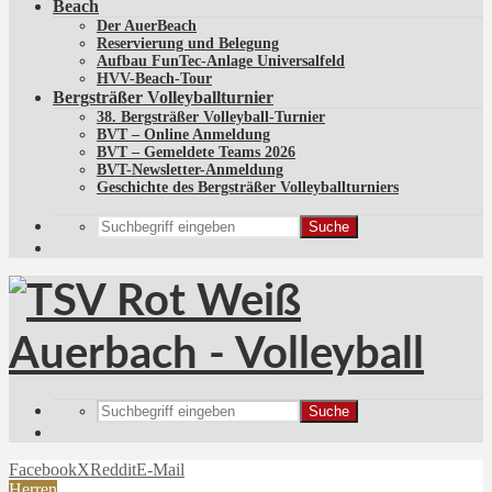
Beach
Der AuerBeach
Reservierung und Belegung
Aufbau FunTec-Anlage Universalfeld
HVV-Beach-Tour
Bergsträßer Volleyballturnier
38. Bergsträßer Volleyball-Turnier
BVT – Online Anmeldung
BVT – Gemeldete Teams 2026
BVT-Newsletter-Anmeldung
Geschichte des Bergsträßer Volleyballturniers
Suche
Suche
Facebook
X
Reddit
E-Mail
Herren