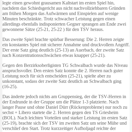
legte einen gewohnt grausamen Kaltstart im ersten Spiel hin,
nachdem das Schiedsgericht aus nicht nachvollziehbaren Gründen
am frühen Morgen das Aufwärmen und Einspielen auf wenige
Minuten beschränkte. Trotz schwacher Leistung gegen einen
allerdings ebenfalls indisponierten Gegner sprangen am Ende zwei
gewonnene Sätze (25-21, 25-22 ) für den TSV heraus.
Das zweite Spiel brachte spürbar Besserung: Die 2. Herren zeigte
ein konstantes Spiel mit sicherer Annahme und druckvollem Angriff.
Der erste Satz ging deutlich (25-13) an Auerbach, der zweite Satz
nach Konzentrationsschwächen etwas knapper (25-21).
Gegen den Berzirksoberligisten TG Schwalbach wurde das Niveau
anspruchsvoller. Den ersten Satz konnte die 2. Herren nach guter
Leistung noch für sich entscheiden (25-21), spielte aber zu
unkonstant, sodass der zweite Satz deutlich an Schwalbach ging
(16-25).
Das änderte jedoch nichts am Gruppensieg, der die TSV-Herren in
der Endrunde in der Gruppe um die Plätze 1-3 platzierte. Nach
langer Pause und ohne Daniel Dürr (Rückenprobleme) nur noch zu
sechst + Libero startete die 2. Herren gegen den TS Griesheim
(BOL). Nach leichten Vorteilen und starker Leistung im ersten Satz
(25-19), brachte sich der TSV im zweiten Satz um seine Mühe und
verschlief den Start. Trotz kurzzeitiger Aufholjagd reichte der