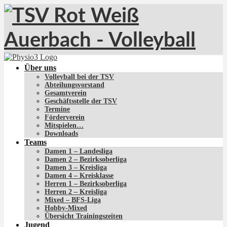
Über uns
Volleyball bei der TSV
Abteilungsvorstand
Gesamtverein
Geschäftsstelle der TSV
Termine
Förderverein
Mitspielen…
Downloads
Teams
Damen 1 – Landesliga
Damen 2 – Bezirksoberliga
Damen 3 – Kreisliga
Damen 4 – Kreisklasse
Herren 1 – Bezirksoberliga
Herren 2 – Kreisliga
Mixed – BFS-Liga
Hobby-Mixed
Übersicht Trainingszeiten
Jugend