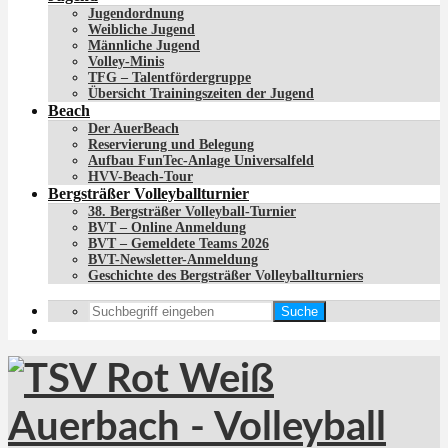
Jugendordnung
Weibliche Jugend
Männliche Jugend
Volley-Minis
TFG – Talentfördergruppe
Übersicht Trainingszeiten der Jugend
Beach
Der AuerBeach
Reservierung und Belegung
Aufbau FunTec-Anlage Universalfeld
HVV-Beach-Tour
Bergsträßer Volleyballturnier
38. Bergsträßer Volleyball-Turnier
BVT – Online Anmeldung
BVT – Gemeldete Teams 2026
BVT-Newsletter-Anmeldung
Geschichte des Bergsträßer Volleyballturniers
Suche