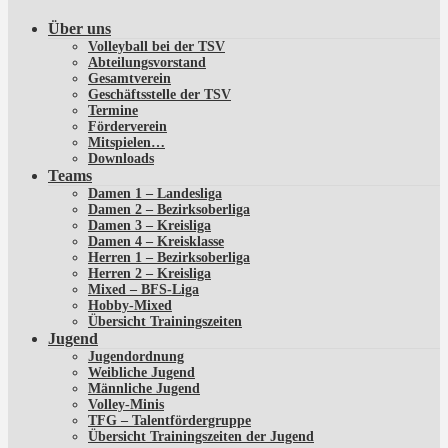
Über uns
Volleyball bei der TSV
Abteilungsvorstand
Gesamtverein
Geschäftsstelle der TSV
Termine
Förderverein
Mitspielen…
Downloads
Teams
Damen 1 – Landesliga
Damen 2 – Bezirksoberliga
Damen 3 – Kreisliga
Damen 4 – Kreisklasse
Herren 1 – Bezirksoberliga
Herren 2 – Kreisliga
Mixed – BFS-Liga
Hobby-Mixed
Übersicht Trainingszeiten
Jugend
Jugendordnung
Weibliche Jugend
Männliche Jugend
Volley-Minis
TFG – Talentfördergruppe
Übersicht Trainingszeiten der Jugend