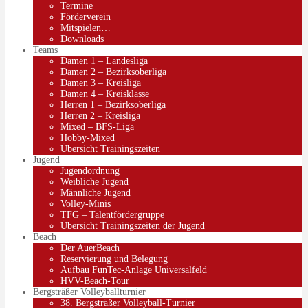
Termine
Förderverein
Mitspielen…
Downloads
Teams
Damen 1 – Landesliga
Damen 2 – Bezirksoberliga
Damen 3 – Kreisliga
Damen 4 – Kreisklasse
Herren 1 – Bezirksoberliga
Herren 2 – Kreisliga
Mixed – BFS-Liga
Hobby-Mixed
Übersicht Trainingszeiten
Jugend
Jugendordnung
Weibliche Jugend
Männliche Jugend
Volley-Minis
TFG – Talentfördergruppe
Übersicht Trainingszeiten der Jugend
Beach
Der AuerBeach
Reservierung und Belegung
Aufbau FunTec-Anlage Universalfeld
HVV-Beach-Tour
Bergsträßer Volleyballturnier
38. Bergsträßer Volleyball-Turnier