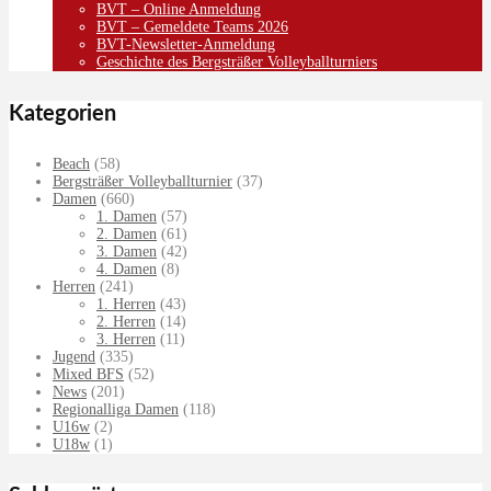
BVT – Online Anmeldung
BVT – Gemeldete Teams 2026
BVT-Newsletter-Anmeldung
Geschichte des Bergsträßer Volleyballturniers
Kategorien
Beach
(58)
Bergsträßer Volleyballturnier
(37)
Damen
(660)
1. Damen
(57)
2. Damen
(61)
3. Damen
(42)
4. Damen
(8)
Herren
(241)
1. Herren
(43)
2. Herren
(14)
3. Herren
(11)
Jugend
(335)
Mixed BFS
(52)
News
(201)
Regionalliga Damen
(118)
U16w
(2)
U18w
(1)