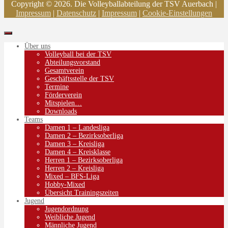
Copyright © 2026. Die Volleyballabteilung der TSV Auerbach |
Impressum
|
Datenschutz
|
Impressum
|
Cookie-Einstellungen
Über uns
Volleyball bei der TSV
Abteilungsvorstand
Gesamtverein
Geschäftsstelle der TSV
Termine
Förderverein
Mitspielen…
Downloads
Teams
Damen 1 – Landesliga
Damen 2 – Bezirksoberliga
Damen 3 – Kreisliga
Damen 4 – Kreisklasse
Herren 1 – Bezirksoberliga
Herren 2 – Kreisliga
Mixed – BFS-Liga
Hobby-Mixed
Übersicht Trainingszeiten
Jugend
Jugendordnung
Weibliche Jugend
Männliche Jugend