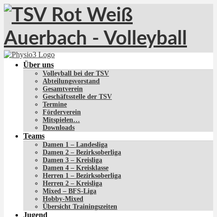
Über uns
Volleyball bei der TSV
Abteilungsvorstand
Gesamtverein
Geschäftsstelle der TSV
Termine
Förderverein
Mitspielen…
Downloads
Teams
Damen 1 – Landesliga
Damen 2 – Bezirksoberliga
Damen 3 – Kreisliga
Damen 4 – Kreisklasse
Herren 1 – Bezirksoberliga
Herren 2 – Kreisliga
Mixed – BFS-Liga
Hobby-Mixed
Übersicht Trainingszeiten
Jugend