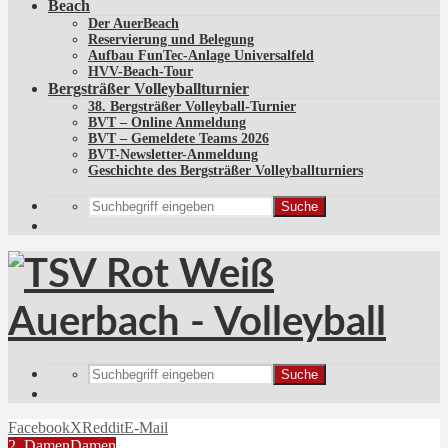
Beach
Der AuerBeach
Reservierung und Belegung
Aufbau FunTec-Anlage Universalfeld
HVV-Beach-Tour
Bergsträßer Volleyballturnier
38. Bergsträßer Volleyball-Turnier
BVT – Online Anmeldung
BVT – Gemeldete Teams 2026
BVT-Newsletter-Anmeldung
Geschichte des Bergsträßer Volleyballturniers
Suche
Suche
Facebook
X
Reddit
E-Mail
2. Damen
Damen