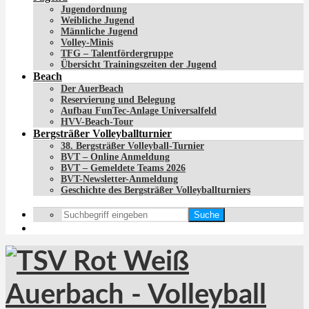
Jugendordnung
Weibliche Jugend
Männliche Jugend
Volley-Minis
TFG – Talentfördergruppe
Übersicht Trainingszeiten der Jugend
Beach
Der AuerBeach
Reservierung und Belegung
Aufbau FunTec-Anlage Universalfeld
HVV-Beach-Tour
Bergsträßer Volleyballturnier
38. Bergsträßer Volleyball-Turnier
BVT – Online Anmeldung
BVT – Gemeldete Teams 2026
BVT-Newsletter-Anmeldung
Geschichte des Bergsträßer Volleyballturniers
Suche