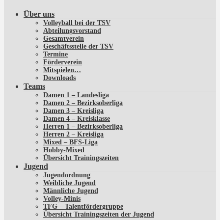
Über uns
Volleyball bei der TSV
Abteilungsvorstand
Gesamtverein
Geschäftsstelle der TSV
Termine
Förderverein
Mitspielen…
Downloads
Teams
Damen 1 – Landesliga
Damen 2 – Bezirksoberliga
Damen 3 – Kreisliga
Damen 4 – Kreisklasse
Herren 1 – Bezirksoberliga
Herren 2 – Kreisliga
Mixed – BFS-Liga
Hobby-Mixed
Übersicht Trainingszeiten
Jugend
Jugendordnung
Weibliche Jugend
Männliche Jugend
Volley-Minis
TFG – Talentfördergruppe
Übersicht Trainingszeiten der Jugend