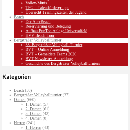
Volley-Minis
TFG – Talentfördergruppe
Übersicht Trainingszeiten der Jugend
Beach
Der AuerBeach
Reservierung und Belegung
Aufbau FunTec-Anlage Universalfeld
HVV-Beach-Tour
Bergsträßer Volleyballturnier
38. Bergsträßer Volleyball-Turnier
BVT – Online Anmeldung
BVT – Gemeldete Teams 2026
BVT-Newsletter-Anmeldung
Geschichte des Bergsträßer Volleyballturniers
Kategorien
Beach
(58)
Bergsträßer Volleyballturnier
(37)
Damen
(660)
1. Damen
(57)
2. Damen
(61)
3. Damen
(42)
4. Damen
(8)
Herren
(241)
1. Herren
(43)