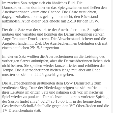
Im zweiten Satz zeigte sich ein ähnliches Bild. Die
Darmstädterinnen dominierten das Spielgeschehen und ließen den
Auerbacherinnen kaum eine Chance. Die Gäste versuchten,
dagegenzuhalten, aber es gelang ihnen nicht, den Rückstand
aufzuholen. Auch dieser Satz endete mit 25:19 für den DSW.
Der dritte Satz war der stärkste der Auerbacherinnen. Sie spielten
mutiger und variabler und konnten die Darmstädterinnen starken
Angriffen unter Druck setzen. Die Abwehr stand sicherer und die
Angaben fanden ihr Ziel. Die Auerbacherinnen belohnten sich mit
einem deutlichen 25:15-Satzgewinn.
Im vierten Satz wollten die Auerbacherinnen an die Leistung des
vorherigen Satzes anknüpfen, aber die Darmstädterinnen ließen sich
nicht beirren. Sie spielten wieder konzentrierter und erhöhten das
Tempo. Die Auerbacherinnen hielten lange mit, aber am Ende
mussten sie sich mit 22:25 geschlagen geben.
Die Auerbacherinnen gratulierten dem DSW Darmstadt 2 zum
verdienten Sieg. Trotz der Niederlage zeigten sie sich zufrieden mit
ihrer Leistung im dritten Satz und nahmen sich vor, im nächsten
Spiel wieder zu punkten. Der nächste und bereits vorletzte Spieltag
der Saison findet am 24.02.24 ab 15:00 Uhr in der heimischen
Geschwister-Scholl-Schulhalle gegen den VC Ober-Roden und die
TV Dreieichenhain statt.