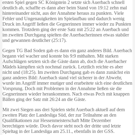
ersten Spiel gegen SC Königstein 2 setzte sich Auerbach schnell
deutlich ab, schaffte es dann aber beim Stand von 19:12 zehn mal
hintereinander nicht, aus der Annahme heraus zu punkten. Viele
Fehler und Ungenauigkeiten im Spielaufbau und dadurch wenig
Druck im Angriff ließen die Gegnerinnen immer wieder zu Punkten
kommen. Trotzdem ging der erste Satz mit 25:22 an Auerbach und
im zweiten Durchgang spielten die Auerbacherinnen etwas stabiler
und gewannen deutlicher (25:17).
Gegen TG Bad Soden gab es dann ein ganz anderes Bild. Auerbach
begann viel wacher und konnte bis 9:9 mithalten. Mit starken
Aufschlägen setzten sich die Gäste dann ab, doch die Auerbacher
Mädels kämpften sich nochmal zurück. Letztlich reichte es aber
nicht und (18:25). Im zweiten Durchgang gab es dann zunächst ein
ganz anderes Bild: Auerbach stand viel sicherer in der Abwehr,
wurde im Angriff immer mutiger und erarbeitete sich eine deutlichen
Vorsprung. Doch mit Problemen in der Annahme ließen sie die
Gegnerinnen wieder herankommen. Nach etwas Pech mit knappen
Bällen ging der Satz mit 26:24 an die Gäste.
Mit zwei Siegen aus drei Spielen steht Auerbach aktuell auf dem
zweiten Platz der Landesliga Süd, der zur Teilnahme an den
Qualifikationen zur Hessenmeisterschaft Mitte Dezember
berechtigen würde. Doch davor steht noch der dritte und letzte
Spieltag in der Landesliga am 25.11., ebenfalls in der GSS.