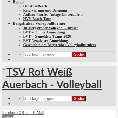
Beach
Der AuerBeach
Reservierung und Belegung
Aufbau FunTec-Anlage Universalfeld
HVV-Beach-Tour
Bergsträßer Volleyballturnier
38. Bergsträßer Volleyball-Turnier
BVT – Online Anmeldung
BVT – Gemeldete Teams 2026
BVT-Newsletter-Anmeldung
Geschichte des Bergsträßer Volleyballturniers
Suche
Suche
Facebook
X
Reddit
E-Mail
Jugend