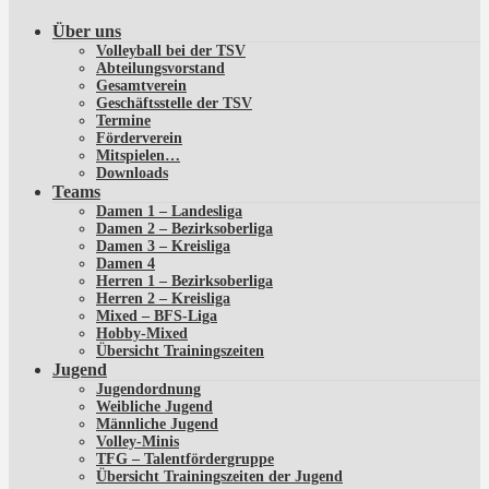
Über uns
Volleyball bei der TSV
Abteilungsvorstand
Gesamtverein
Geschäftsstelle der TSV
Termine
Förderverein
Mitspielen…
Downloads
Teams
Damen 1 – Landesliga
Damen 2 – Bezirksoberliga
Damen 3 – Kreisliga
Damen 4
Herren 1 – Bezirksoberliga
Herren 2 – Kreisliga
Mixed – BFS-Liga
Hobby-Mixed
Übersicht Trainingszeiten
Jugend
Jugendordnung
Weibliche Jugend
Männliche Jugend
Volley-Minis
TFG – Talentfördergruppe
Übersicht Trainingszeiten der Jugend