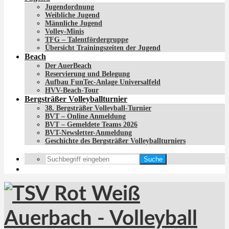
Jugendordnung
Weibliche Jugend
Männliche Jugend
Volley-Minis
TFG – Talentfördergruppe
Übersicht Trainingszeiten der Jugend
Beach
Der AuerBeach
Reservierung und Belegung
Aufbau FunTec-Anlage Universalfeld
HVV-Beach-Tour
Bergsträßer Volleyballturnier
38. Bergsträßer Volleyball-Turnier
BVT – Online Anmeldung
BVT – Gemeldete Teams 2026
BVT-Newsletter-Anmeldung
Geschichte des Bergsträßer Volleyballturniers
Suche