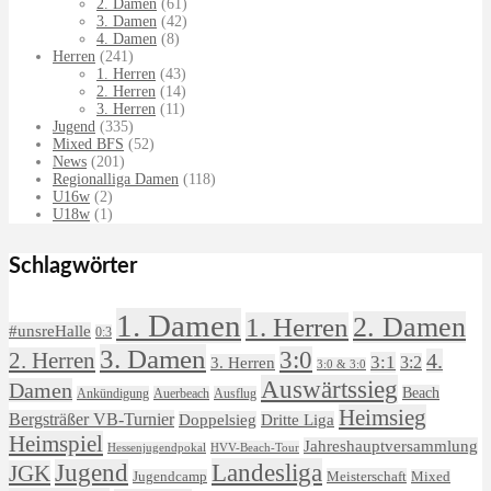
2. Damen
(61)
3. Damen
(42)
4. Damen
(8)
Herren
(241)
1. Herren
(43)
2. Herren
(14)
3. Herren
(11)
Jugend
(335)
Mixed BFS
(52)
News
(201)
Regionalliga Damen
(118)
U16w
(2)
U18w
(1)
Schlagwörter
1. Damen
2. Damen
1. Herren
#unsreHalle
0:3
3. Damen
3:0
2. Herren
4.
3:1
3:2
3. Herren
3:0 & 3:0
Auswärtssieg
Damen
Beach
Ankündigung
Auerbeach
Ausflug
Heimsieg
Bergsträßer VB-Turnier
Doppelsieg
Dritte Liga
Heimspiel
Jahreshauptversammlung
HVV-Beach-Tour
Hessenjugendpokal
Landesliga
Jugend
JGK
Meisterschaft
Jugendcamp
Mixed