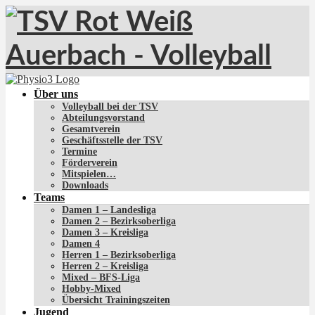
Über uns
Volleyball bei der TSV
Abteilungsvorstand
Gesamtverein
Geschäftsstelle der TSV
Termine
Förderverein
Mitspielen…
Downloads
Teams
Damen 1 – Landesliga
Damen 2 – Bezirksoberliga
Damen 3 – Kreisliga
Damen 4
Herren 1 – Bezirksoberliga
Herren 2 – Kreisliga
Mixed – BFS-Liga
Hobby-Mixed
Übersicht Trainingszeiten
Jugend