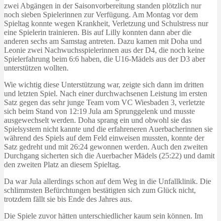
zwei Abgängen in der Saisonvorbereitung standen plötzlich nur
noch sieben Spielerinnen zur Verfügung. Am Montag vor dem
Spieltag konnte wegen Krankheit, Verletzung und Schulstress nur
eine Spielerin trainieren. Bis auf Lilly konnten dann aber die
anderen sechs am Samstag antreten. Dazu kamen mit Doha und
Leonie zwei Nachwuchsspielerinnen aus der D4, die noch keine
Spielerfahrung beim 6:6 haben, die U16-Mädels aus der D3 aber
unterstützen wollten.
Wie wichtig diese Unterstützung war, zeigte sich dann im dritten
und letzten Spiel. Nach einer durchwachsenen Leistung im ersten
Satz gegen das sehr junge Team vom VC Wiesbaden 3, verletzte
sich beim Stand von 12:19 Jula am Sprunggelenk und musste
ausgewechselt werden. Doha sprang ein und obwohl sie das
Spielsystem nicht kannte und die erfahreneren Auerbacherinnen sie
während des Spiels auf dem Feld einweisen mussten, konnte der
Satz gedreht und mit 26:24 gewonnen werden. Auch den zweiten
Durchgang sicherten sich die Auerbacher Mädels (25:22) und damit
den zweiten Platz an diesem Spieltag.
Da war Jula allerdings schon auf dem Weg in die Unfallklinik. Die
schlimmsten Befürchtungen bestätigten sich zum Glück nicht,
trotzdem fällt sie bis Ende des Jahres aus.
Die Spiele zuvor hätten unterschiedlicher kaum sein können. Im