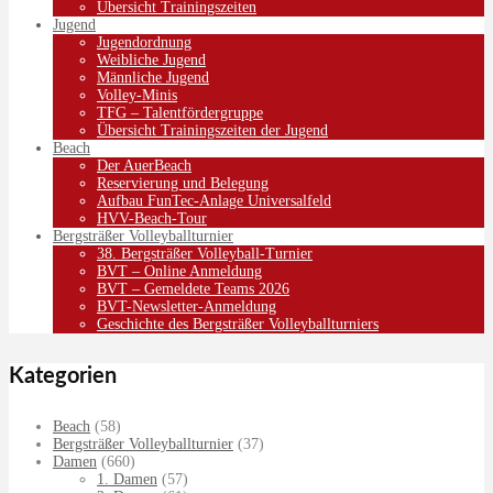
Übersicht Trainingszeiten
Jugend
Jugendordnung
Weibliche Jugend
Männliche Jugend
Volley-Minis
TFG – Talentfördergruppe
Übersicht Trainingszeiten der Jugend
Beach
Der AuerBeach
Reservierung und Belegung
Aufbau FunTec-Anlage Universalfeld
HVV-Beach-Tour
Bergsträßer Volleyballturnier
38. Bergsträßer Volleyball-Turnier
BVT – Online Anmeldung
BVT – Gemeldete Teams 2026
BVT-Newsletter-Anmeldung
Geschichte des Bergsträßer Volleyballturniers
Kategorien
Beach
(58)
Bergsträßer Volleyballturnier
(37)
Damen
(660)
1. Damen
(57)