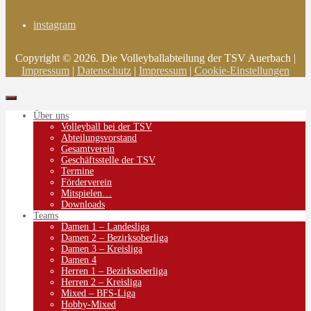
instagram
Copyright © 2026. Die Volleyballabteilung der TSV Auerbach |
Impressum
|
Datenschutz
|
Impressum
|
Cookie-Einstellungen
Über uns
Volleyball bei der TSV
Abteilungsvorstand
Gesamtverein
Geschäftsstelle der TSV
Termine
Förderverein
Mitspielen…
Downloads
Teams
Damen 1 – Landesliga
Damen 2 – Bezirksoberliga
Damen 3 – Kreisliga
Damen 4
Herren 1 – Bezirksoberliga
Herren 2 – Kreisliga
Mixed – BFS-Liga
Hobby-Mixed