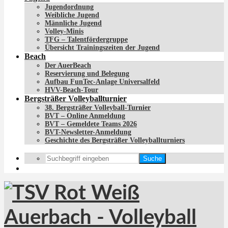
Jugendordnung
Weibliche Jugend
Männliche Jugend
Volley-Minis
TFG – Talentfördergruppe
Übersicht Trainingszeiten der Jugend
Beach
Der AuerBeach
Reservierung und Belegung
Aufbau FunTec-Anlage Universalfeld
HVV-Beach-Tour
Bergsträßer Volleyballturnier
38. Bergsträßer Volleyball-Turnier
BVT – Online Anmeldung
BVT – Gemeldete Teams 2026
BVT-Newsletter-Anmeldung
Geschichte des Bergsträßer Volleyballturniers
Suche