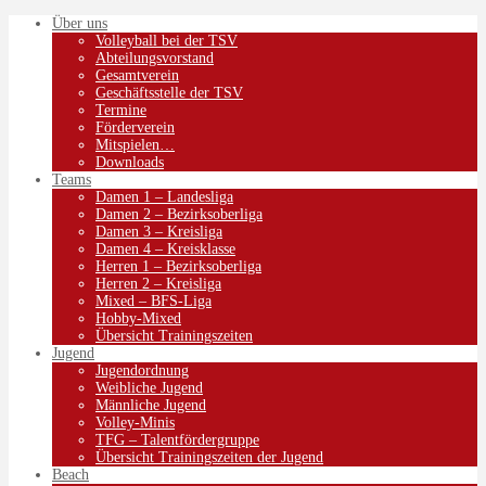
Über uns
Volleyball bei der TSV
Abteilungsvorstand
Gesamtverein
Geschäftsstelle der TSV
Termine
Förderverein
Mitspielen…
Downloads
Teams
Damen 1 – Landesliga
Damen 2 – Bezirksoberliga
Damen 3 – Kreisliga
Damen 4 – Kreisklasse
Herren 1 – Bezirksoberliga
Herren 2 – Kreisliga
Mixed – BFS-Liga
Hobby-Mixed
Übersicht Trainingszeiten
Jugend
Jugendordnung
Weibliche Jugend
Männliche Jugend
Volley-Minis
TFG – Talentfördergruppe
Übersicht Trainingszeiten der Jugend
Beach