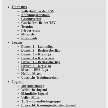
Über uns
Volleyball bei der TSV
Abteilungsvorstand
Gesamtverein
Geschäftsstelle der TSV
Termine
Förderverein
Mitspielen…
Downloads
Teams
Damen 1 – Landesliga
Damen 2 – Bezirksoberliga
Damen 3 – Kreisliga
Damen 4 – Kreisklasse
Herren 1 – Bezirksoberliga
Herren 2 – Kreisliga
Mixed – BFS-Liga
Hobby-Mixed
Übersicht Trainingszeiten
Jugend
Jugendordnung
Weibliche Jugend
Männliche Jugend
Volley-Minis
TFG – Talentfördergruppe
Übersicht Trainingszeiten der Jugend