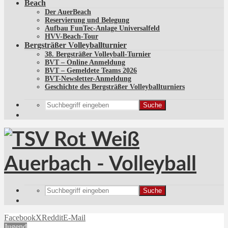
Beach
Der AuerBeach
Reservierung und Belegung
Aufbau FunTec-Anlage Universalfeld
HVV-Beach-Tour
Bergsträßer Volleyballturnier
38. Bergsträßer Volleyball-Turnier
BVT – Online Anmeldung
BVT – Gemeldete Teams 2026
BVT-Newsletter-Anmeldung
Geschichte des Bergsträßer Volleyballturniers
Suche
Suche
Facebook
X
Reddit
E-Mail
Jugend