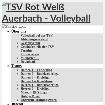
Über uns
Volleyball bei der TSV
Abteilungsvorstand
Gesamtverein
Geschäftsstelle der TSV
Termine
Förderverein
Mitspielen…
Downloads
Teams
Damen 1 – Landesliga
Damen 2 – Bezirksoberliga
Damen 3 – Kreisliga
Damen 4 – Kreisklasse
Herren 1 – Bezirksoberliga
Herren 2 – Kreisliga
Mixed – BFS-Liga
Hobby-Mixed
Übersicht Trainingszeiten
Jugend