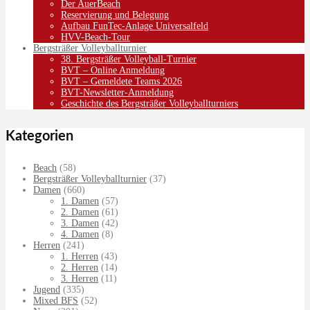
Der AuerBeach
Reservierung und Belegung
Aufbau FunTec-Anlage Universalfeld
HVV-Beach-Tour
Bergsträßer Volleyballturnier
38. Bergsträßer Volleyball-Turnier
BVT – Online Anmeldung
BVT – Gemeldete Teams 2026
BVT-Newsletter-Anmeldung
Geschichte des Bergsträßer Volleyballturniers
Kategorien
Beach
(58)
Bergsträßer Volleyballturnier
(37)
Damen
(660)
1. Damen
(57)
2. Damen
(61)
3. Damen
(42)
4. Damen
(8)
Herren
(241)
1. Herren
(43)
2. Herren
(14)
3. Herren
(11)
Jugend
(335)
Mixed BFS
(52)