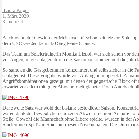
Laura Kilgus
1. März 2020
3 min read
Auch wenn der Gewinn der Meisterschaft schon seit letztem Spieltag
dem USC Gießen beim 3:0 Sieg keine Chance.
Das Team um Spielertrainerin Monika Liepolt war sich schon vor dem S
vor Augen, ungeschlagen durch die Saison zu kommen und die jahrela
So starteten die Gastgeberinnen konzentriert und selbstsicher in die 
schlagen ist. Diese Vorgabe wurde von Anfang an umgesetzt. Annahme
Angriffskombinationen gezeigt, mit denen der gegnerische Block oft 
erwartet vor allem mit guter Abwehrarbeit glänzte. Doch Auerbach bli
Der zweite Satz war wohl der bislang beste dieser Saison. Konzentrie
waren dank der beweglichen Gießener Abwehr mehrere Anläufe nötig, 
Stelle. Obwohl die Mannschaft ohne Libero spielte, wurden in der Abw
Spielerinnen Spaß am Spiel auf diesem Niveau hatten. Die Dominanz i