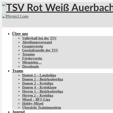
Über uns
Volleyball bei der TSV
Abteilungsvorstand
Gesamtverein
Geschäftsstelle der TSV
Termine
Förderverein
Mitspielen…
Downloads
Teams
Damen 1 – Landesliga
Damen 2 – Bezirksoberliga
Damen 3 – Kreisliga
Damen 4 – Kreisklasse
Herren 1 – Bezirksoberliga
Herren 2 – Kreisliga
Mixed – BFS-Liga
Hobby-Mixed
Übersicht Trainingszeiten
Jugend