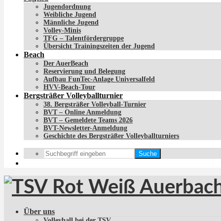
Jugendordnung
Weibliche Jugend
Männliche Jugend
Volley-Minis
TFG – Talentfördergruppe
Übersicht Trainingszeiten der Jugend
Beach
Der AuerBeach
Reservierung und Belegung
Aufbau FunTec-Anlage Universalfeld
HVV-Beach-Tour
Bergsträßer Volleyballturnier
38. Bergsträßer Volleyball-Turnier
BVT – Online Anmeldung
BVT – Gemeldete Teams 2026
BVT-Newsletter-Anmeldung
Geschichte des Bergsträßer Volleyballturniers
Suche
Über uns
Volleyball bei der TSV