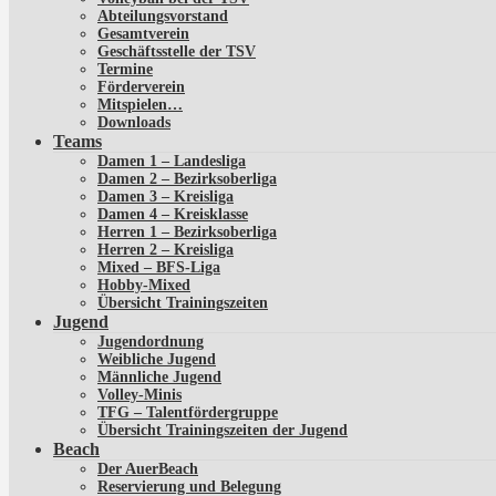
Abteilungsvorstand
Gesamtverein
Geschäftsstelle der TSV
Termine
Förderverein
Mitspielen…
Downloads
Teams
Damen 1 – Landesliga
Damen 2 – Bezirksoberliga
Damen 3 – Kreisliga
Damen 4 – Kreisklasse
Herren 1 – Bezirksoberliga
Herren 2 – Kreisliga
Mixed – BFS-Liga
Hobby-Mixed
Übersicht Trainingszeiten
Jugend
Jugendordnung
Weibliche Jugend
Männliche Jugend
Volley-Minis
TFG – Talentfördergruppe
Übersicht Trainingszeiten der Jugend
Beach
Der AuerBeach
Reservierung und Belegung