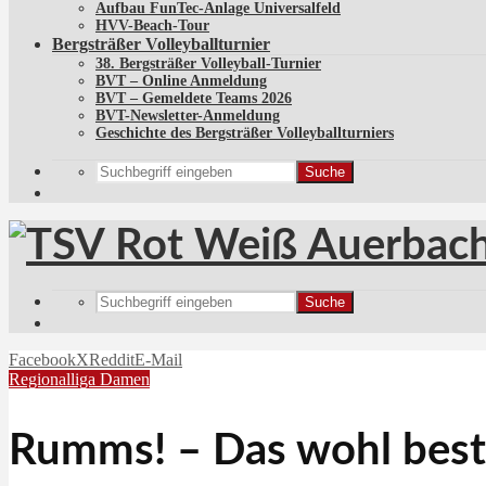
Aufbau FunTec-Anlage Universalfeld
HVV-Beach-Tour
Bergsträßer Volleyballturnier
38. Bergsträßer Volleyball-Turnier
BVT – Online Anmeldung
BVT – Gemeldete Teams 2026
BVT-Newsletter-Anmeldung
Geschichte des Bergsträßer Volleyballturniers
Suche
Suche
Facebook
X
Reddit
E-Mail
Regionalliga Damen
Rumms! – Das wohl beste