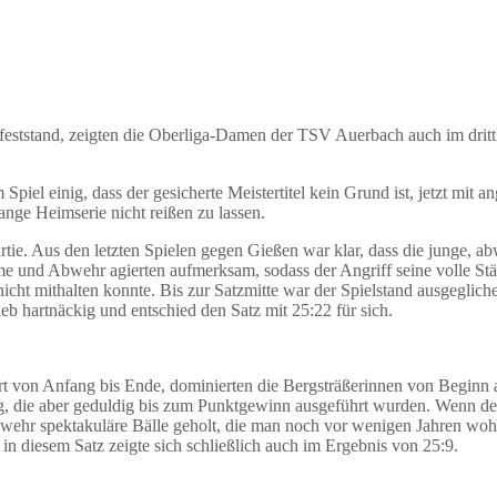
 feststand, zeigten die Oberliga-Damen der TSV Auerbach auch im dritt
piel einig, dass der gesicherte Meistertitel kein Grund ist, jetzt mit
nge Heimserie nicht reißen zu lassen.
Partie. Aus den letzten Spielen gegen Gießen war klar, dass die junge,
 und Abwehr agierten aufmerksam, sodass der Angriff seine volle Stär
nicht mithalten konnte. Bis zur Satzmitte war der Spielstand ausgegli
eb hartnäckig und entschied den Satz mit 25:22 für sich.
rt von Anfang bis Ende, dominierten die Bergsträßerinnen von Beginn a
die aber geduldig bis zum Punktgewinn ausgeführt wurden. Wenn der g
ehr spektakuläre Bälle geholt, die man noch vor wenigen Jahren wohl l
n diesem Satz zeigte sich schließlich auch im Ergebnis von 25:9.