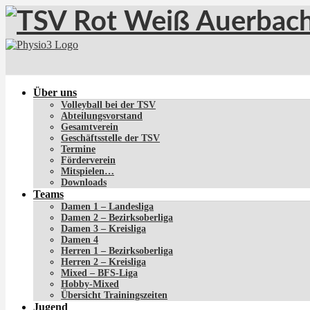
Über uns
Volleyball bei der TSV
Abteilungsvorstand
Gesamtverein
Geschäftsstelle der TSV
Termine
Förderverein
Mitspielen…
Downloads
Teams
Damen 1 – Landesliga
Damen 2 – Bezirksoberliga
Damen 3 – Kreisliga
Damen 4
Herren 1 – Bezirksoberliga
Herren 2 – Kreisliga
Mixed – BFS-Liga
Hobby-Mixed
Übersicht Trainingszeiten
Jugend