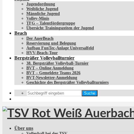
Jugendordnung
Weibliche Jugend
Männliche Jugend
Volley-Minis
TFG – Talentfördergruppe
Übersicht Trainingszeiten der Jugend
Beach
Der AuerBeach
Reservierung und Belegung
Aufbau FunTec-Anlage Universalfeld
HVV-Beach-Tour
Bergsträßer Volleyballturnier
38. Bergsträßer Volleyball-Turnier
BVT – Online Anmeldung
BVT – Gemeldete Teams 2026
BVT-Newsletter-Anmeldung
Geschichte des Bergsträßer Volleyballturniers
Suche
Über uns
Volleyball bei der TSV