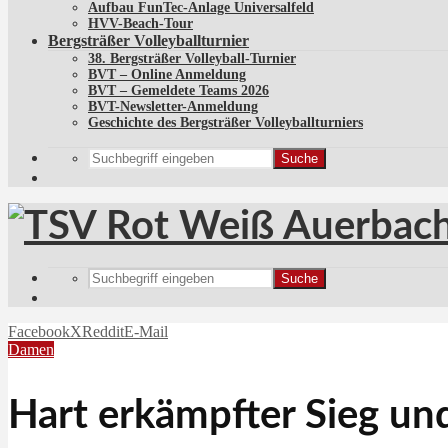
Aufbau FunTec-Anlage Universalfeld
HVV-Beach-Tour
Bergsträßer Volleyballturnier
38. Bergsträßer Volleyball-Turnier
BVT – Online Anmeldung
BVT – Gemeldete Teams 2026
BVT-Newsletter-Anmeldung
Geschichte des Bergsträßer Volleyballturniers
Suche
Suche
Facebook
X
Reddit
E-Mail
Damen
Hart erkämpfter Sieg un