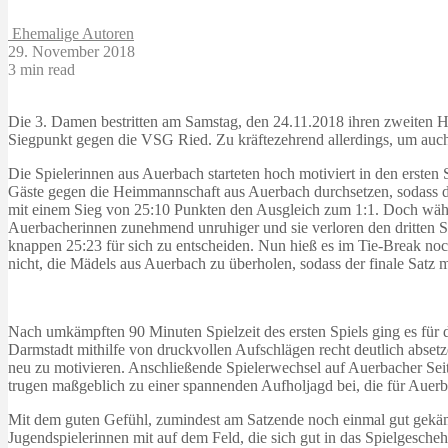
Ehemalige Autoren
29. November 2018
3 min read
Die 3. Damen bestritten am Samstag, den 24.11.2018 ihren zweiten 
Siegpunkt gegen die VSG Ried. Zu kräftezehrend allerdings, um auch
Die Spielerinnen aus Auerbach starteten hoch motiviert in den erste
Gäste gegen die Heimmannschaft aus Auerbach durchsetzen, sodass der
mit einem Sieg von 25:10 Punkten den Ausgleich zum 1:1. Doch währe
Auerbacherinnen zunehmend unruhiger und sie verloren den dritten S
knappen 25:23 für sich zu entscheiden. Nun hieß es im Tie-Break n
nicht, die Mädels aus Auerbach zu überholen, sodass der finale Satz m
Nach umkämpften 90 Minuten Spielzeit des ersten Spiels ging es für d
Darmstadt mithilfe von druckvollen Aufschlägen recht deutlich abset
neu zu motivieren. Anschließende Spielerwechsel auf Auerbacher Sei
trugen maßgeblich zu einer spannenden Aufholjagd bei, die für Auerb
Mit dem guten Gefühl, zumindest am Satzende noch einmal gut gekämp
Jugendspielerinnen mit auf dem Feld, die sich gut in das Spielgesc