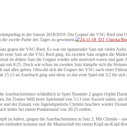
Heimspieltag in der Saison 2018/2019: Die Gegner die VSG Ried und O
 die zweite Partie des Tages zu gewinnen.
n Satz gegen die VSG Ried. Es war ein spannender Satz mit vielen Auf
 erste Satz an die VSG Ried ging. Im zweiten Satz zeigten die Mädels
nd im dritten Satz die Gegner wieder sehr motiviert waren und gute A
atz mit 8:25. Doch wie schon im zweiten Satz kämpfte sich die Heimma
och mal alles geben. Obwohl sich die Gegner der VSG nach einer Führ
it 15:13 an Auerbach ging und diese so das erste Spiel mit 3:2 für sich
ie Auerbacherinnen schließlich in Spiel Nummer 2 gegen Orplid Darmsta
zen, bis Trainer Willi beim Spielstand von 5:13 eine Auszeit nahm, um
te und der Einsatz von Jugendspielerin Christin brachten wieder Dyna
ach leider bei einem Punktestand von 20:25 endete.
ft zu haben, gingen die Auerbacherinnen in Satz 2. Mit Christin – un
hehen einfinden konnten und die Mannschaft bei einem Kopf-an-Kopf-Re