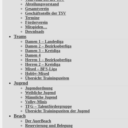
Abteilungsvorstand
Gesamtverein
Geschäftsstelle der TSV
Termine
Förderverein
Mitspielen…
Downloads
Teams
Damen 1 – Landesliga
Damen 2 – Bezirksoberliga
Damen 3 – Kreisliga
Damen 4
Herren 1 – Bezirksoberliga
Herren 2 – Kreisliga
Mixed – BFS-Liga
Hobby-Mixed
Übersicht Trainingszeiten
Jugend
Jugendordnung
Weibliche Jugend
Männliche Jugend
Volley-Minis
TFG – Talentfördergruppe
Übersicht Trainingszeiten der Jugend
Beach
Der AuerBeach
Reservierung und Belegung