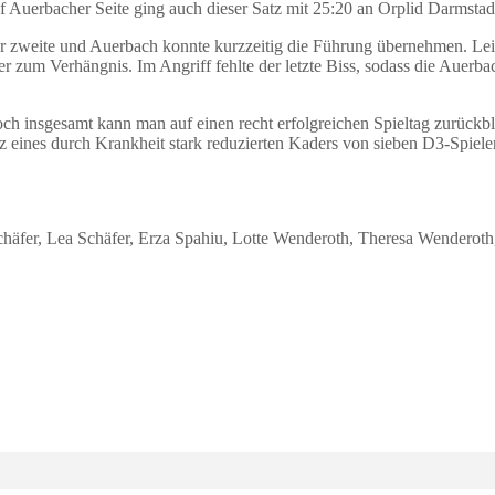
auf Auerbacher Seite ging auch dieser Satz mit 25:20 an Orplid Darmstad
der zweite und Auerbach konnte kurzzeitig die Führung übernehmen. Le
 zum Verhängnis. Im Angriff fehlte der letzte Biss, sodass die Auerba
och insgesamt kann man auf einen recht erfolgreichen Spieltag zurückb
rotz eines durch Krankheit stark reduzierten Kaders von sieben D3-Spie
Schäfer, Lea Schäfer, Erza Spahiu, Lotte Wenderoth, Theresa Wenderot