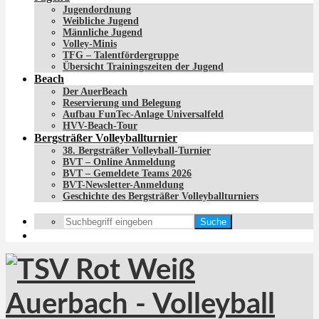
Jugendordnung
Weibliche Jugend
Männliche Jugend
Volley-Minis
TFG – Talentfördergruppe
Übersicht Trainingszeiten der Jugend
Beach
Der AuerBeach
Reservierung und Belegung
Aufbau FunTec-Anlage Universalfeld
HVV-Beach-Tour
Bergsträßer Volleyballturnier
38. Bergsträßer Volleyball-Turnier
BVT – Online Anmeldung
BVT – Gemeldete Teams 2026
BVT-Newsletter-Anmeldung
Geschichte des Bergsträßer Volleyballturniers
Suche