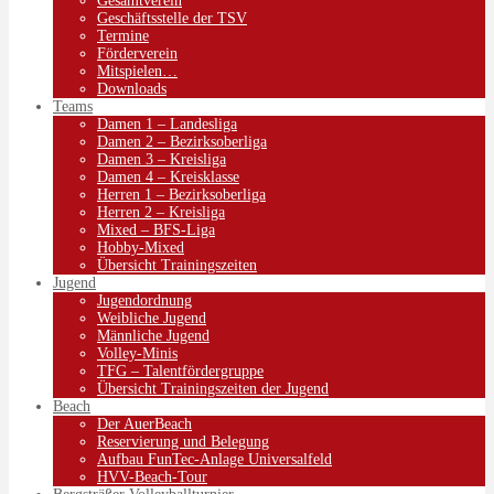
Gesamtverein
Geschäftsstelle der TSV
Termine
Förderverein
Mitspielen…
Downloads
Teams
Damen 1 – Landesliga
Damen 2 – Bezirksoberliga
Damen 3 – Kreisliga
Damen 4 – Kreisklasse
Herren 1 – Bezirksoberliga
Herren 2 – Kreisliga
Mixed – BFS-Liga
Hobby-Mixed
Übersicht Trainingszeiten
Jugend
Jugendordnung
Weibliche Jugend
Männliche Jugend
Volley-Minis
TFG – Talentfördergruppe
Übersicht Trainingszeiten der Jugend
Beach
Der AuerBeach
Reservierung und Belegung
Aufbau FunTec-Anlage Universalfeld
HVV-Beach-Tour