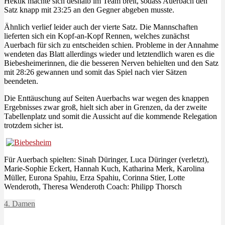
Hektik machte sich deshalb im Team breit, sodass Auerbach den
Satz knapp mit 23:25 an den Gegner abgeben musste.
Ähnlich verlief leider auch der vierte Satz. Die Mannschaften
lieferten sich ein Kopf-an-Kopf Rennen, welches zunächst
Auerbach für sich zu entscheiden schien. Probleme in der Annahme
wendeten das Blatt allerdings wieder und letztendlich waren es die
Biebesheimerinnen, die die besseren Nerven behielten und den Satz
mit 28:26 gewannen und somit das Spiel nach vier Sätzen
beendeten.
Die Enttäuschung auf Seiten Auerbachs war wegen des knappen
Ergebnisses zwar groß, hielt sich aber in Grenzen, da der zweite
Tabellenplatz und somit die Aussicht auf die kommende Relegation
trotzdem sicher ist.
Für Auerbach spielten: Sinah Düringer, Luca Düringer (verletzt),
Marie-Sophie Eckert, Hannah Kuch, Katharina Merk, Karolina
Müller, Eurona Spahiu, Erza Spahiu, Corinna Stier, Lotte
Wenderoth, Theresa Wenderoth
Coach: Philipp Thorsch
4. Damen