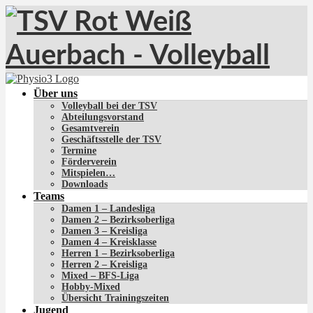
Über uns
Volleyball bei der TSV
Abteilungsvorstand
Gesamtverein
Geschäftsstelle der TSV
Termine
Förderverein
Mitspielen…
Downloads
Teams
Damen 1 – Landesliga
Damen 2 – Bezirksoberliga
Damen 3 – Kreisliga
Damen 4 – Kreisklasse
Herren 1 – Bezirksoberliga
Herren 2 – Kreisliga
Mixed – BFS-Liga
Hobby-Mixed
Übersicht Trainingszeiten
Jugend