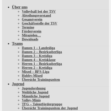
Über uns
Volleyball bei der TSV
Abteilungsvorstand
Gesamtverein
Geschäftsstelle der TSV
Termine
Förderverein
Mitspielen…
Downloads
Teams
Damen 1 – Landesliga
Damen 2 – Bezirksoberliga
Damen 3 – Kreisliga
Damen 4 – Kreisklasse
Herren 1 – Bezirksoberliga
Herren 2 – Kreisliga
Mixed – BFS-Liga
Hobby-Mixed
Übersicht Trainingszeiten
Jugend
Jugendordnung
Weibliche Jugend
Männliche Jugend
Volley-Minis
TFG – Talentfördergruppe
Übersicht Trainingszeiten der Jugend