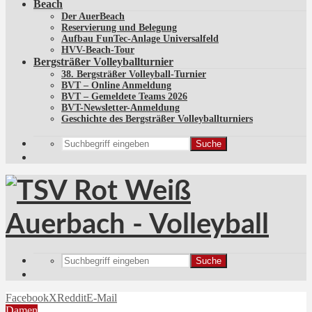
Beach
Der AuerBeach
Reservierung und Belegung
Aufbau FunTec-Anlage Universalfeld
HVV-Beach-Tour
Bergsträßer Volleyballturnier
38. Bergsträßer Volleyball-Turnier
BVT – Online Anmeldung
BVT – Gemeldete Teams 2026
BVT-Newsletter-Anmeldung
Geschichte des Bergsträßer Volleyballturniers
Suche
Suche
Facebook
X
Reddit
E-Mail
Damen