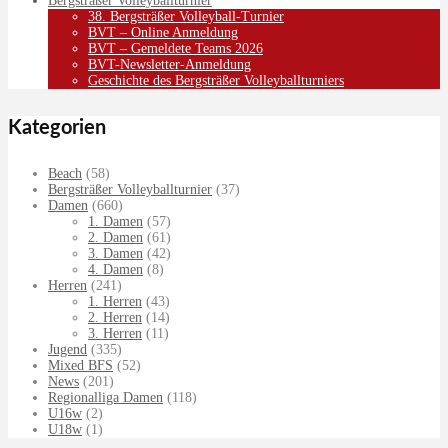
Bergsträßer Volleyballturnier
38. Bergsträßer Volleyball-Turnier
BVT – Online Anmeldung
BVT – Gemeldete Teams 2026
BVT-Newsletter-Anmeldung
Geschichte des Bergsträßer Volleyballturniers
Kategorien
Beach
(58)
Bergsträßer Volleyballturnier
(37)
Damen
(660)
1. Damen
(57)
2. Damen
(61)
3. Damen
(42)
4. Damen
(8)
Herren
(241)
1. Herren
(43)
2. Herren
(14)
3. Herren
(11)
Jugend
(335)
Mixed BFS
(52)
News
(201)
Regionalliga Damen
(118)
U16w
(2)
U18w
(1)