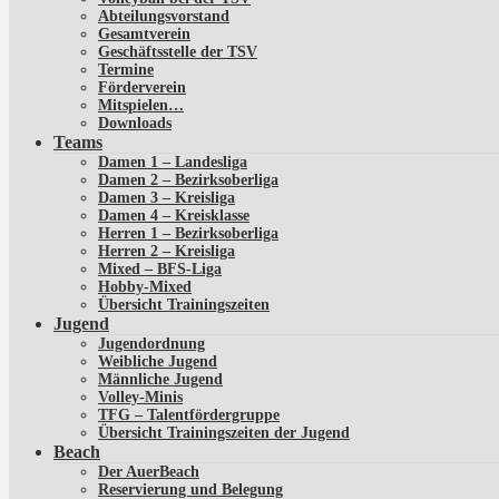
Abteilungsvorstand
Gesamtverein
Geschäftsstelle der TSV
Termine
Förderverein
Mitspielen…
Downloads
Teams
Damen 1 – Landesliga
Damen 2 – Bezirksoberliga
Damen 3 – Kreisliga
Damen 4 – Kreisklasse
Herren 1 – Bezirksoberliga
Herren 2 – Kreisliga
Mixed – BFS-Liga
Hobby-Mixed
Übersicht Trainingszeiten
Jugend
Jugendordnung
Weibliche Jugend
Männliche Jugend
Volley-Minis
TFG – Talentfördergruppe
Übersicht Trainingszeiten der Jugend
Beach
Der AuerBeach
Reservierung und Belegung