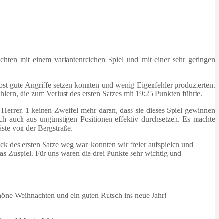
ten mit einem variantenreichen Spiel und mit einer sehr geringen
lbst gute Angriffe setzen konnten und wenig Eigenfehler produzierten.
lern, die zum Verlust des ersten Satzes mit 19:25 Punkten führte.
e Herren 1 keinen Zweifel mehr daran, dass sie dieses Spiel gewinnen
ch auch aus ungünstigen Positionen effektiv durchsetzen. Es machte
äste von der Bergstraße.
k des ersten Satze weg war, konnten wir freier aufspielen und
das Zuspiel. Für uns waren die drei Punkte sehr wichtig und
höne Weihnachten und ein guten Rutsch ins neue Jahr!