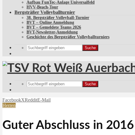
Aufbau FunTec-Anlage Universalfeld
HVV-Beach-Tour
Bergsträßer Volleyballturnier
38. Bergsträßer Volleyball-Turnier
BVT – Online Anmeldung
BVT – Gemeldete Teams 2026
BVT-Newsletter-Anmeldung
Geschichte des Bergsträßer Volleyballturniers
Suche
Suche
Facebook
X
Reddit
E-Mail
Herren
Guter Abschluss in 2016