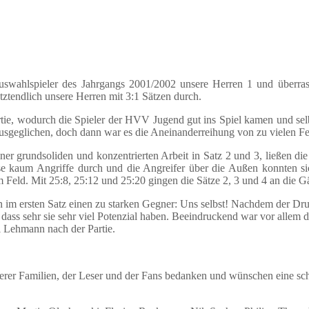
wahlspieler des Jahrgangs 2001/2002 unsere Herren 1 und überrasch
tztendlich unsere Herren mit 3:1 Sätzen durch.
Partie, wodurch die Spieler der HVV Jugend gut ins Spiel kamen und se
usgeglichen, doch dann war es die Aneinanderreihung von zu vielen Feh
ner grundsoliden und konzentrierten Arbeit in Satz 2 und 3, ließen di
eise kaum Angriffe durch und die Angreifer über die Außen konnten si
m Feld. Mit 25:8, 25:12 und 25:20 gingen die Sätze 2, 3 und 4 an die G
 im ersten Satz einen zu starken Gegner: Uns selbst! Nachdem der Druc
, dass sehr sie sehr viel Potenzial haben. Beeindruckend war vor allem 
i Lehmann nach der Partie.
serer Familien, der Leser und der Fans bedanken und wünschen eine sc