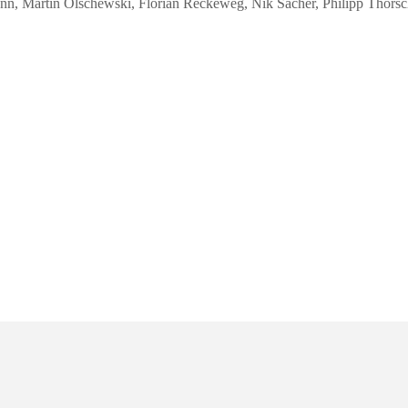
n, Martin Olschewski, Florian Reckeweg, Nik Sacher, Philipp Thorsc