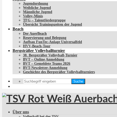
Jugendordnung
Weibliche Jugend
Männliche Jugend
Volley-Minis
TFG – Talentfördergruppe
Übersicht Trainingszeiten der Jugend
Beach
Der AuerBeach
Reservierung und Belegung
Aufbau FunTec-Anlage Universalfeld
HVV-Beach-Tour
Bergsträßer Volleyballturnier
38. Bergsträßer Volleyball-Turnier
BVT – Online Anmeldung
BVT – Gemeldete Teams 2026
BVT-Newsletter-Anmeldung
Geschichte des Bergsträßer Volleyballturniers
Suche
Über uns
Volleyball bei der TSV