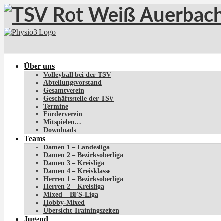
Über uns
Volleyball bei der TSV
Abteilungsvorstand
Gesamtverein
Geschäftsstelle der TSV
Termine
Förderverein
Mitspielen…
Downloads
Teams
Damen 1 – Landesliga
Damen 2 – Bezirksoberliga
Damen 3 – Kreisliga
Damen 4 – Kreisklasse
Herren 1 – Bezirksoberliga
Herren 2 – Kreisliga
Mixed – BFS-Liga
Hobby-Mixed
Übersicht Trainingszeiten
Jugend