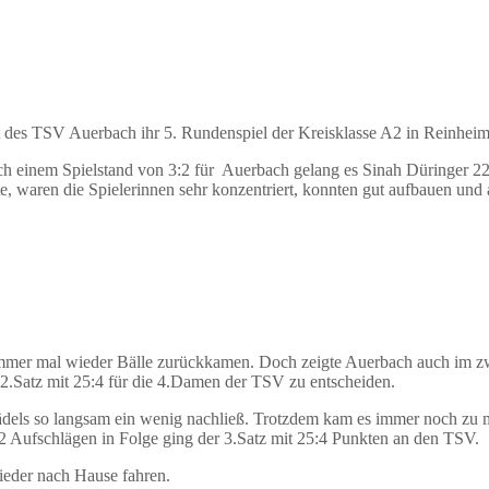
des TSV Auerbach ihr 5. Rundenspiel der Kreisklasse A2 in Reinheim
ch einem Spielstand von 3:2 für Auerbach gelang es Sinah Düringer 22
 waren die Spielerinnen sehr konzentriert, konnten gut aufbauen und a
mmer mal wieder Bälle zurückkamen. Doch zeigte Auerbach auch im zw
n 2.Satz mit 25:4 für die 4.Damen der TSV zu entscheiden.
ädels so langsam ein wenig nachließ. Trotzdem kam es immer noch zu m
 Aufschlägen in Folge ging der 3.Satz mit 25:4 Punkten an den TSV.
eder nach Hause fahren.