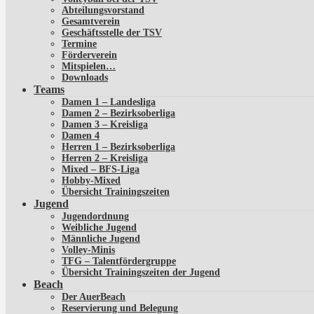
Abteilungsvorstand
Gesamtverein
Geschäftsstelle der TSV
Termine
Förderverein
Mitspielen…
Downloads
Teams
Damen 1 – Landesliga
Damen 2 – Bezirksoberliga
Damen 3 – Kreisliga
Damen 4
Herren 1 – Bezirksoberliga
Herren 2 – Kreisliga
Mixed – BFS-Liga
Hobby-Mixed
Übersicht Trainingszeiten
Jugend
Jugendordnung
Weibliche Jugend
Männliche Jugend
Volley-Minis
TFG – Talentfördergruppe
Übersicht Trainingszeiten der Jugend
Beach
Der AuerBeach
Reservierung und Belegung