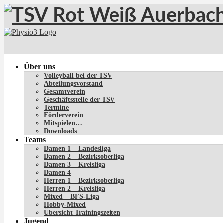
Über uns
Volleyball bei der TSV
Abteilungsvorstand
Gesamtverein
Geschäftsstelle der TSV
Termine
Förderverein
Mitspielen…
Downloads
Teams
Damen 1 – Landesliga
Damen 2 – Bezirksoberliga
Damen 3 – Kreisliga
Damen 4
Herren 1 – Bezirksoberliga
Herren 2 – Kreisliga
Mixed – BFS-Liga
Hobby-Mixed
Übersicht Trainingszeiten
Jugend