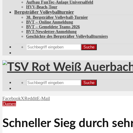
Aufbau FunTec-Anlage Universalfeld
HVV-Beach-Tour
Bergsträßer Volleyballturnier
38. Bergsträßer Volleyball-Turnier
BVT – Online Anmeldung
BVT – Gemeldete Teams 2026
BVT-Newsletter-Anmeldung
Geschichte des Bergsträßer Volleyballturniers
Suche
Suche
Facebook
X
Reddit
E-Mail
Damen
Schneller Sieg durch seh