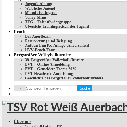
Jugendordnung
Weibliche Jugend
Männliche Jugend
Volley-Minis
TFG – Talentfördergruppe
Übersicht Trainingszeiten der Jugend
Beach
Der AuerBeach
Reservierung und Belegung
Aufbau FunTec-Anlage Universalfeld
HVV-Beach-Tour
Bergsträßer Volleyballturnier
38. Bergsträßer Volleyball-Turnier
BVT – Online Anmeldung
BVT – Gemeldete Teams 2026
BVT-Newsletter-Anmeldung
Geschichte des Bergsträßer Volleyballturniers
Suche
Über uns
Volleyball bei der TSV