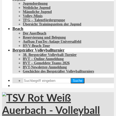
Jugendordnung
Weibliche Jugend
Männliche Jugend
Volley-Minis
TFG – Talentfördergruppe
Übersicht Trainingszeiten der Jugend
Beach
Der AuerBeach
Reservierung und Belegung
Aufbau FunTec-Anlage Universalfeld
HVV-Beach-Tour
Bergsträßer Volleyballturnier
38. Bergsträßer Volleyball-Turnier
BVT – Online Anmeldung
BVT – Gemeldete Teams 2026
BVT-Newsletter-Anmeldung
Geschichte des Bergsträßer Volleyballturniers
Suche