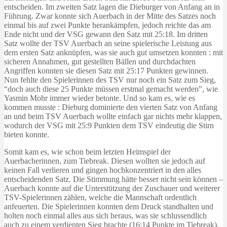
entscheiden. Im zweiten Satz lagen die Dieburger von Anfang an in
Führung. Zwar konnte sich Auerbach in der Mitte des Satzes noch
einmal bis auf zwei Punkte herankämpfen, jedoch reichte das am
Ende nicht und der VSG gewann den Satz mit 25:18. Im dritten
Satz wollte der TSV Auerbach an seine spielerische Leistung aus
dem ersten Satz anknüpfen, was sie auch gut umsetzen konnten : mit
sicheren Annahmen, gut gestellten Bällen und durchdachten
Angriffen konnten sie diesen Satz mit 25:17 Punkten gewinnen.
Nun fehlte den Spielerinnen des TSV nur noch ein Satz zum Sieg,
“doch auch diese 25 Punkte müssen erstmal gemacht werden”, wie
Yasmin Mohr immer wieder betonte. Und so kam es, wie es
kommen musste : Dieburg dominierte den vierten Satz von Anfang
an und beim TSV Auerbach wollte einfach gar nichts mehr klappen,
wodurch der VSG mit 25:9 Punkten dem TSV eindeutig die Stirn
bieten konnte.
Somit kam es, wie schon beim letzten Heimspiel der
Auerbacherinnen, zum Tiebreak. Diesen wollten sie jedoch auf
keinen Fall verlieren und gingen hochkonzentriert in den alles
entscheidenden Satz. Die Stimmung hätte besser nicht sein können –
Auerbach konnte auf die Unterstützung der Zuschauer und weiterer
TSV-Spielerinnen zählen, welche die Mannschaft ordentlich
anfeuerten. Die Spielerinnen konnten dem Druck standhalten und
holten noch einmal alles aus sich heraus, was sie schlussendlich
auch zu einem verdienten Sieg brachte (16:14 Punkte im Tiebreak).