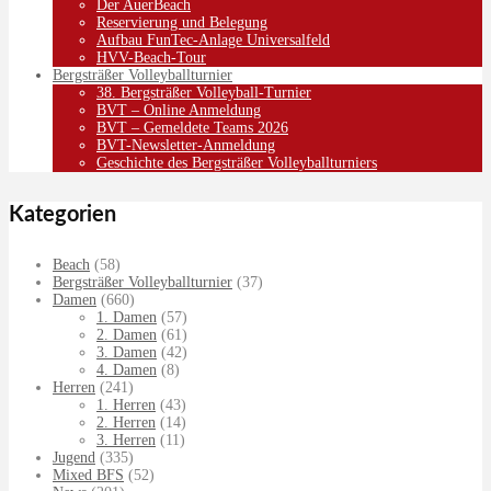
Der AuerBeach
Reservierung und Belegung
Aufbau FunTec-Anlage Universalfeld
HVV-Beach-Tour
Bergsträßer Volleyballturnier
38. Bergsträßer Volleyball-Turnier
BVT – Online Anmeldung
BVT – Gemeldete Teams 2026
BVT-Newsletter-Anmeldung
Geschichte des Bergsträßer Volleyballturniers
Kategorien
Beach
(58)
Bergsträßer Volleyballturnier
(37)
Damen
(660)
1. Damen
(57)
2. Damen
(61)
3. Damen
(42)
4. Damen
(8)
Herren
(241)
1. Herren
(43)
2. Herren
(14)
3. Herren
(11)
Jugend
(335)
Mixed BFS
(52)