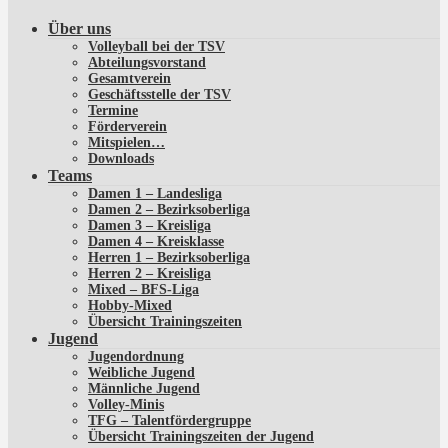
Über uns
Volleyball bei der TSV
Abteilungsvorstand
Gesamtverein
Geschäftsstelle der TSV
Termine
Förderverein
Mitspielen…
Downloads
Teams
Damen 1 – Landesliga
Damen 2 – Bezirksoberliga
Damen 3 – Kreisliga
Damen 4 – Kreisklasse
Herren 1 – Bezirksoberliga
Herren 2 – Kreisliga
Mixed – BFS-Liga
Hobby-Mixed
Übersicht Trainingszeiten
Jugend
Jugendordnung
Weibliche Jugend
Männliche Jugend
Volley-Minis
TFG – Talentfördergruppe
Übersicht Trainingszeiten der Jugend