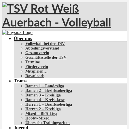
Über uns
Volleyball bei der TSV
Abteilungsvorstand
Gesamtverein
Geschäftsstelle der TSV
Termine
Förderverein
Mitspielen…
Downloads
Teams
Damen 1 – Landesliga
Damen 2 – Bezirksoberliga
Damen 3 – Kreisliga
Damen 4 – Kreisklasse
Herren 1 – Bezirksoberliga
Herren 2 – Kreisliga
Mixed – BFS-Liga
Hobby-Mixed
Übersicht Trainingszeiten
Jugend