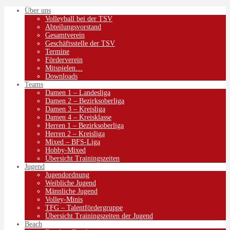
Über uns
Volleyball bei der TSV
Abteilungsvorstand
Gesamtverein
Geschäftsstelle der TSV
Termine
Förderverein
Mitspielen…
Downloads
Teams
Damen 1 – Landesliga
Damen 2 – Bezirksoberliga
Damen 3 – Kreisliga
Damen 4 – Kreisklasse
Herren 1 – Bezirksoberliga
Herren 2 – Kreisliga
Mixed – BFS-Liga
Hobby-Mixed
Übersicht Trainingszeiten
Jugend
Jugendordnung
Weibliche Jugend
Männliche Jugend
Volley-Minis
TFG – Talentfördergruppe
Übersicht Trainingszeiten der Jugend
Beach