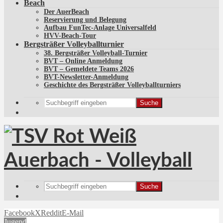
Beach
Der AuerBeach
Reservierung und Belegung
Aufbau FunTec-Anlage Universalfeld
HVV-Beach-Tour
Bergsträßer Volleyballturnier
38. Bergsträßer Volleyball-Turnier
BVT – Online Anmeldung
BVT – Gemeldete Teams 2026
BVT-Newsletter-Anmeldung
Geschichte des Bergsträßer Volleyballturniers
Suche
Suche
Facebook
X
Reddit
E-Mail
Jugend