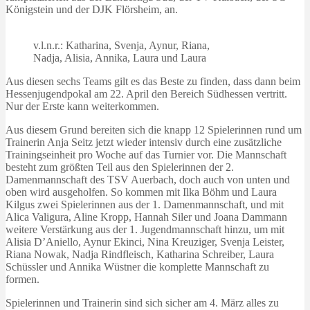
Königstein und der DJK Flörsheim, an.
v.l.n.r.: Katharina, Svenja, Aynur, Riana,
Nadja, Alisia, Annika, Laura und Laura
Aus diesen sechs Teams gilt es das Beste zu finden, dass dann beim
Hessenjugendpokal am 22. April den Bereich Südhessen vertritt.
Nur der Erste kann weiterkommen.
Aus diesem Grund bereiten sich die knapp 12 Spielerinnen rund um
Trainerin Anja Seitz jetzt wieder intensiv durch eine zusätzliche
Trainingseinheit pro Woche auf das Turnier vor. Die Mannschaft
besteht zum größten Teil aus den Spielerinnen der 2.
Damenmannschaft des TSV Auerbach, doch auch von unten und
oben wird ausgeholfen. So kommen mit Ilka Böhm und Laura
Kilgus zwei Spielerinnen aus der 1. Damenmannschaft, und mit
Alica Valigura, Aline Kropp, Hannah Siler und Joana Dammann
weitere Verstärkung aus der 1. Jugendmannschaft hinzu, um mit
Alisia D’Aniello, Aynur Ekinci, Nina Kreuziger, Svenja Leister,
Riana Nowak, Nadja Rindfleisch, Katharina Schreiber, Laura
Schüssler und Annika Wüstner die komplette Mannschaft zu
formen.
Spielerinnen und Trainerin sind sich sicher am 4. März alles zu