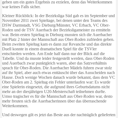
geben um ein gutes Ergebnis zu erzielen, denn das Weiterkommen
war keines Falls sicher.
Kleiner Rückblick: In der Bezirksliga Süd gab es im September und
November 2011 zwei Spieltage, bei denen unter den Teams des
DSW Darmstadt, VSG Dieburg/Münster, VC Erbach, VC Ober-
Roden und de TSV Auerbach der Bezirksligameister zu ermitteln
war. Beim ersten Spieltag in Dieburg mussten sich die Auerbacher
mit Platz 2 hinter der Mannschaft aus Ober-Roden zufrieden geben.
Beim zweiten Spieltag kam es dann zur Revanche und das direkte
Duell konnte in einem dramatischen Spiel für die TSVler
entschieden werden. Am Ende half dann nur der Blick auf die
Tabelle. Und da musste leider festgestellt werden, dass Ober-Roden
und Auerbach zwar punktgleich waren, aber das Satzverhältnis
sprach für Ober-Roden. Die Auerbacher Mädels fuhren zwar stolz
auf ihr Spiel, aber auch etwas enttäuscht über das Ausscheiden nach
Hause. Doch wenige Wochen danach wurde bekannt, dass dem VC
Ober-Roden am 2. Spieltag ein Fehler unterlaufen war: Es wurde
eine Spielerin eingesetzt, die aufgrund ihres Geburtsdatums nicht
mehr an der diesjährigen U20-Meisterschaft teilnehmen durfte.
Umso tragischer es für die Mannschaft aus Ober-Roden war, desto
mehr freuten sich die Auerbacherinnen über das überraschende
Weiterkommen.
Und deswegen gilt es jetzt das Beste aus der nachträglich gelieferten