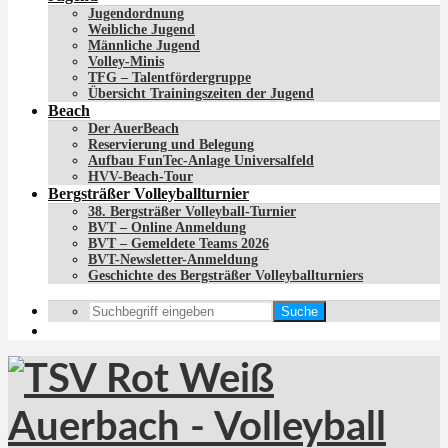
Jugendordnung
Weibliche Jugend
Männliche Jugend
Volley-Minis
TFG – Talentfördergruppe
Übersicht Trainingszeiten der Jugend
Beach
Der AuerBeach
Reservierung und Belegung
Aufbau FunTec-Anlage Universalfeld
HVV-Beach-Tour
Bergsträßer Volleyballturnier
38. Bergsträßer Volleyball-Turnier
BVT – Online Anmeldung
BVT – Gemeldete Teams 2026
BVT-Newsletter-Anmeldung
Geschichte des Bergsträßer Volleyballturniers
Suche