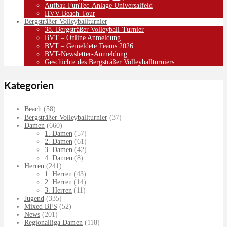
Aufbau FunTec-Anlage Universalfeld
HVV-Beach-Tour
Bergsträßer Volleyballturnier
38. Bergsträßer Volleyball-Turnier
BVT – Online Anmeldung
BVT – Gemeldete Teams 2026
BVT-Newsletter-Anmeldung
Geschichte des Bergsträßer Volleyballturniers
Kategorien
Beach
(58)
Bergsträßer Volleyballturnier
(37)
Damen
(660)
1. Damen
(57)
2. Damen
(61)
3. Damen
(42)
4. Damen
(8)
Herren
(241)
1. Herren
(43)
2. Herren
(14)
3. Herren
(11)
Jugend
(335)
Mixed BFS
(52)
News
(201)
Regionalliga Damen
(118)