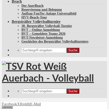
Beach
Der AuerBeach
Reservierung und Belegung
Aufbau FunTec-Anlage Universalfeld
HVV-Beach-Tour
Bergsträßer Volleyballturnier
38. Bergsträßer Volleyball-Turnier
BVT – Online Anmeldung
BVT – Gemeldete Teams 2026
BVT-Newsletter-Anmeldung
Geschichte des Bergsträßer Volleyballturniers
Suche
Suche
Facebook
X
Reddit
E-Mail
Jugend