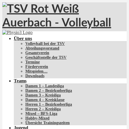
Über uns
Volleyball bei der TSV
Abteilungsvorstand
Gesamtverein
Geschäftsstelle der TSV
Termine
Förderverein
Mitspielen…
Downloads
Teams
Damen 1 – Landesliga
Damen 2 – Bezirksoberliga
Damen 3 – Kreisliga
Damen 4 – Kreisklasse
Herren 1 – Bezirksoberliga
Herren 2 – Kreisliga
Mixed – BFS-Liga
Hobby-Mixed
Übersicht Trainingszeiten
Jugend