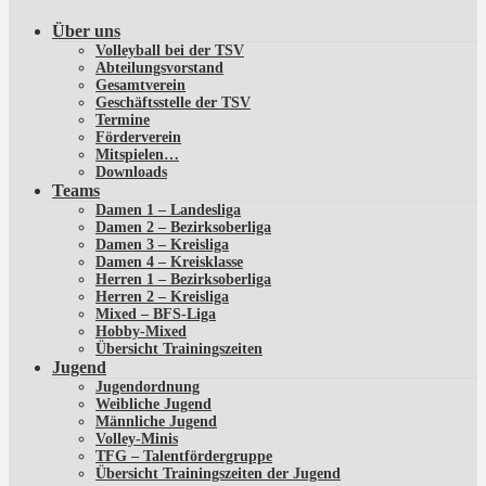
Über uns
Volleyball bei der TSV
Abteilungsvorstand
Gesamtverein
Geschäftsstelle der TSV
Termine
Förderverein
Mitspielen…
Downloads
Teams
Damen 1 – Landesliga
Damen 2 – Bezirksoberliga
Damen 3 – Kreisliga
Damen 4 – Kreisklasse
Herren 1 – Bezirksoberliga
Herren 2 – Kreisliga
Mixed – BFS-Liga
Hobby-Mixed
Übersicht Trainingszeiten
Jugend
Jugendordnung
Weibliche Jugend
Männliche Jugend
Volley-Minis
TFG – Talentfördergruppe
Übersicht Trainingszeiten der Jugend