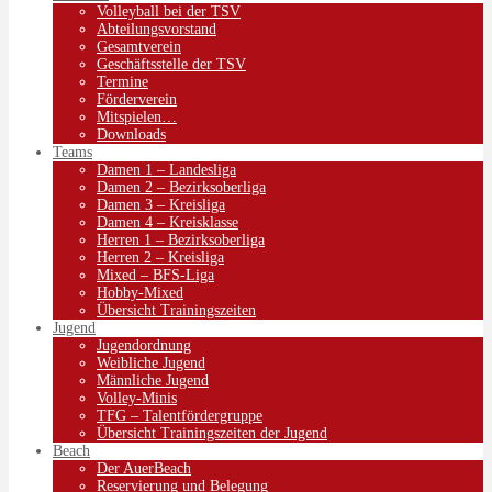
Volleyball bei der TSV
Abteilungsvorstand
Gesamtverein
Geschäftsstelle der TSV
Termine
Förderverein
Mitspielen…
Downloads
Teams
Damen 1 – Landesliga
Damen 2 – Bezirksoberliga
Damen 3 – Kreisliga
Damen 4 – Kreisklasse
Herren 1 – Bezirksoberliga
Herren 2 – Kreisliga
Mixed – BFS-Liga
Hobby-Mixed
Übersicht Trainingszeiten
Jugend
Jugendordnung
Weibliche Jugend
Männliche Jugend
Volley-Minis
TFG – Talentfördergruppe
Übersicht Trainingszeiten der Jugend
Beach
Der AuerBeach
Reservierung und Belegung