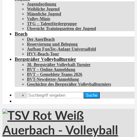
Jugendordnung
Weibliche Jugend
Männliche Jugend
Volley-Minis
TFG – Talentfördergruppe
Übersicht Trainingszeiten der Jugend
Beach
Der AuerBeach
Reservierung und Belegung
Aufbau FunTec-Anlage Universalfeld
HVV-Beach-Tour
Bergsträßer Volleyballturnier
38. Bergsträßer Volleyball-Turnier
BVT – Online Anmeldung
BVT – Gemeldete Teams 2026
BVT-Newsletter-Anmeldung
Geschichte des Bergsträßer Volleyballturniers
Suche