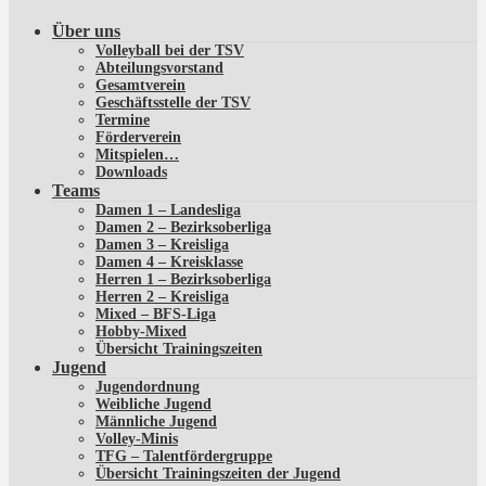
Über uns
Volleyball bei der TSV
Abteilungsvorstand
Gesamtverein
Geschäftsstelle der TSV
Termine
Förderverein
Mitspielen…
Downloads
Teams
Damen 1 – Landesliga
Damen 2 – Bezirksoberliga
Damen 3 – Kreisliga
Damen 4 – Kreisklasse
Herren 1 – Bezirksoberliga
Herren 2 – Kreisliga
Mixed – BFS-Liga
Hobby-Mixed
Übersicht Trainingszeiten
Jugend
Jugendordnung
Weibliche Jugend
Männliche Jugend
Volley-Minis
TFG – Talentfördergruppe
Übersicht Trainingszeiten der Jugend