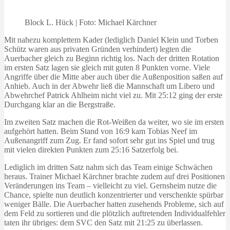
Block L. Hück | Foto: Michael Kärchner
Mit nahezu komplettem Kader (lediglich Daniel Klein und Torben
Schütz waren aus privaten Gründen verhindert) legten die
Auerbacher gleich zu Beginn richtig los. Nach der dritten Rotation
im ersten Satz lagen sie gleich mit guten 8 Punkten vorne. Viele
Angriffe über die Mitte aber auch über die Außenposition saßen auf
Anhieb. Auch in der Abwehr ließ die Mannschaft um Libero und
Abwehrchef Patrick Ahlheim nicht viel zu. Mit 25:12 ging der erste
Durchgang klar an die Bergstraße.
Im zweiten Satz machen die Rot-Weißen da weiter, wo sie im ersten
aufgehört hatten. Beim Stand von 16:9 kam Tobias Neef im
Außenangriff zum Zug. Er fand sofort sehr gut ins Spiel und trug
mit vielen direkten Punkten zum 25:16 Satzerfolg bei.
Lediglich im dritten Satz nahm sich das Team einige Schwächen
heraus. Trainer Michael Kärchner brachte zudem auf drei Positionen
Veränderungen ins Team – vielleicht zu viel. Gernsheim nutze die
Chance, spielte nun deutlich konzentrierter und verschenkte spürbar
weniger Bälle. Die Auerbacher hatten zusehends Probleme, sich auf
dem Feld zu sortieren und die plötzlich auftretenden Individualfehler
taten ihr übriges: dem SVC den Satz mit 21:25 zu überlassen.