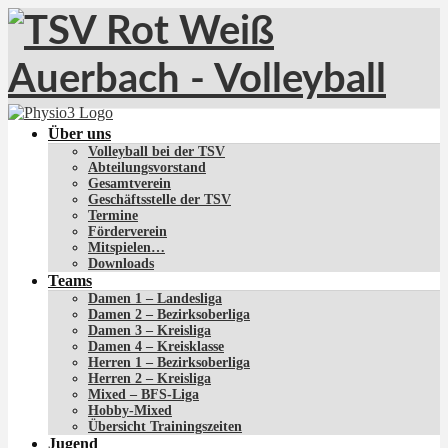
Über uns
Volleyball bei der TSV
Abteilungsvorstand
Gesamtverein
Geschäftsstelle der TSV
Termine
Förderverein
Mitspielen…
Downloads
Teams
Damen 1 – Landesliga
Damen 2 – Bezirksoberliga
Damen 3 – Kreisliga
Damen 4 – Kreisklasse
Herren 1 – Bezirksoberliga
Herren 2 – Kreisliga
Mixed – BFS-Liga
Hobby-Mixed
Übersicht Trainingszeiten
Jugend