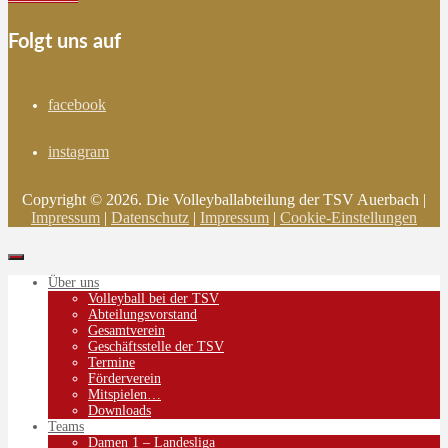
Folgt uns auf
facebook
instagram
Copyright © 2026. Die Volleyballabteilung der TSV Auerbach |
Impressum
|
Datenschutz
|
Impressum
|
Cookie-Einstellungen
Über uns
Volleyball bei der TSV
Abteilungsvorstand
Gesamtverein
Geschäftsstelle der TSV
Termine
Förderverein
Mitspielen…
Downloads
Teams
Damen 1 – Landesliga