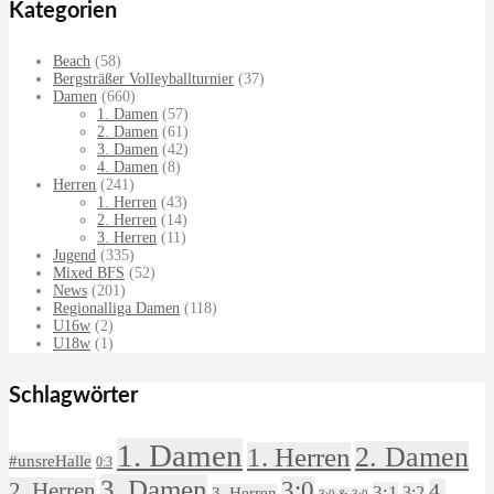
Kategorien
Beach
(58)
Bergsträßer Volleyballturnier
(37)
Damen
(660)
1. Damen
(57)
2. Damen
(61)
3. Damen
(42)
4. Damen
(8)
Herren
(241)
1. Herren
(43)
2. Herren
(14)
3. Herren
(11)
Jugend
(335)
Mixed BFS
(52)
News
(201)
Regionalliga Damen
(118)
U16w
(2)
U18w
(1)
Schlagwörter
1. Damen
2. Damen
1. Herren
#unsreHalle
0:3
3. Damen
3:0
2. Herren
4.
3:1
3:2
3. Herren