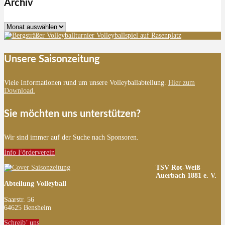
Archiv
Archiv
Unsere Saisonzeitung
Viele Informationen rund um unsere Volleyballabteilung.
Hier zum
Download.
Sie möchten uns unterstützen?
Wir sind immer auf der Suche nach Sponsoren.
Info Förderverein
TSV Rot-Weiß
Auerbach 1881 e. V.
Abteilung Volleyball
Saarstr. 56
64625 Bensheim
Schreib’ uns