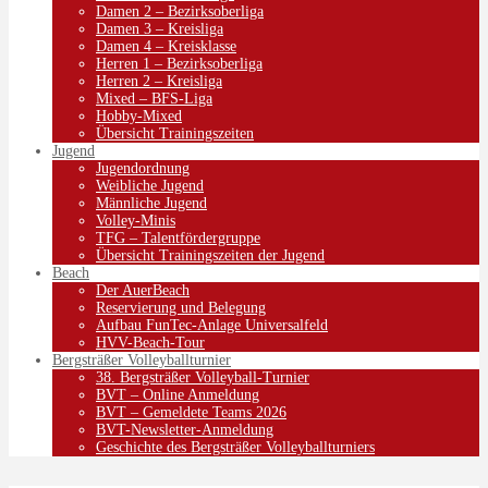
Damen 2 – Bezirksoberliga
Damen 3 – Kreisliga
Damen 4 – Kreisklasse
Herren 1 – Bezirksoberliga
Herren 2 – Kreisliga
Mixed – BFS-Liga
Hobby-Mixed
Übersicht Trainingszeiten
Jugend
Jugendordnung
Weibliche Jugend
Männliche Jugend
Volley-Minis
TFG – Talentfördergruppe
Übersicht Trainingszeiten der Jugend
Beach
Der AuerBeach
Reservierung und Belegung
Aufbau FunTec-Anlage Universalfeld
HVV-Beach-Tour
Bergsträßer Volleyballturnier
38. Bergsträßer Volleyball-Turnier
BVT – Online Anmeldung
BVT – Gemeldete Teams 2026
BVT-Newsletter-Anmeldung
Geschichte des Bergsträßer Volleyballturniers