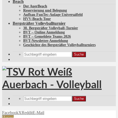
Beach
Der AuerBeach
Reservierung und Belegung
Aufbau FunTec-Anlage Universalfeld
HVV-Beach-Tour
Bergsträßer Volleyballturnier
38. Bergsträßer Volleyball-Turnier
BVT – Online Anmeldung
BVT – Gemeldete Teams 2026
BVT-Newsletter-Anmeldung
Geschichte des Bergsträßer Volleyballturniers
Suche
Suche
Facebook
X
Reddit
E-Mail
Herren