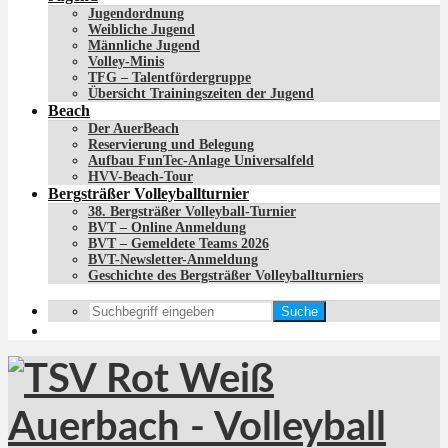
Jugendordnung
Weibliche Jugend
Männliche Jugend
Volley-Minis
TFG – Talentfördergruppe
Übersicht Trainingszeiten der Jugend
Beach
Der AuerBeach
Reservierung und Belegung
Aufbau FunTec-Anlage Universalfeld
HVV-Beach-Tour
Bergsträßer Volleyballturnier
38. Bergsträßer Volleyball-Turnier
BVT – Online Anmeldung
BVT – Gemeldete Teams 2026
BVT-Newsletter-Anmeldung
Geschichte des Bergsträßer Volleyballturniers
Suche