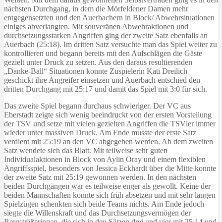
nächsten Durchgang, in dem die Mörfeldener Damen mehr
entgegensetzten und den Auerbachern in Block/ Abwehrsituationen
einiges abverlangten. Mit souveränen Abwehraktionen und
durchsetzungsstarken Angriffen ging der zweite Satz ebenfalls an
Auerbach (25:18). Im dritten Satz versuchte man das Spiel weiter zu
kontrollieren und begann bereits mit den Aufschlägen die Gäste
gezielt unter Druck zu setzen. Aus den daraus resultierenden
„Danke-Ball“ Situationen konnte Zuspielerin Kati Dreilich
geschickt ihre Angreifer einsetzen und Auerbach entschied den
dritten Durchgang mit 25:17 und damit das Spiel mit 3:0 für sich.
Das zweite Spiel begann durchaus schwieriger. Der VC aus
Eberstadt zeigte sich wenig beeindruckt von der ersten Vorstellung
der TSV und setze mit vielen gezielten Angriffen die TSVler immer
wieder unter massiven Druck. Am Ende musste der erste Satz
verdient mit 25:19 an den VC abgegeben werden. Ab dem zweiten
Satz wendete sich das Blatt. Mit teilweise sehr guten
Individualaktionen in Block von Aylin Oray und einem flexiblen
Angriffsspiel, besonders von Jessica Eckhardt über die Mitte konnte
der zweite Satz mit 25:19 gewonnen werden. In den nächsten
beiden Durchgängen war es teilweise enger als gewollt. Keine der
beiden Mannschaften konnte sich früh absetzen und mit sehr langen
Spielzügen schenkten sich beide Teams nichts. Am Ende jedoch
siegte die Willenskraft und das Durchsetzungsvermögen der
Bergsträßerinnen, die sich in den Sätzen drei und vier mit 25:14 und