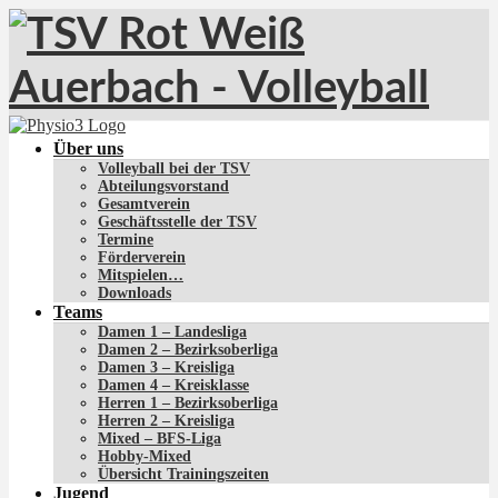
Über uns
Volleyball bei der TSV
Abteilungsvorstand
Gesamtverein
Geschäftsstelle der TSV
Termine
Förderverein
Mitspielen…
Downloads
Teams
Damen 1 – Landesliga
Damen 2 – Bezirksoberliga
Damen 3 – Kreisliga
Damen 4 – Kreisklasse
Herren 1 – Bezirksoberliga
Herren 2 – Kreisliga
Mixed – BFS-Liga
Hobby-Mixed
Übersicht Trainingszeiten
Jugend