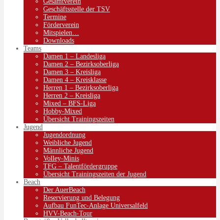
Gesamtverein
Geschäftsstelle der TSV
Termine
Förderverein
Mitspielen…
Downloads
Teams
Damen 1 – Landesliga
Damen 2 – Bezirksoberliga
Damen 3 – Kreisliga
Damen 4 – Kreisklasse
Herren 1 – Bezirksoberliga
Herren 2 – Kreisliga
Mixed – BFS-Liga
Hobby-Mixed
Übersicht Trainingszeiten
Jugend
Jugendordnung
Weibliche Jugend
Männliche Jugend
Volley-Minis
TFG – Talentfördergruppe
Übersicht Trainingszeiten der Jugend
Beach
Der AuerBeach
Reservierung und Belegung
Aufbau FunTec-Anlage Universalfeld
HVV-Beach-Tour