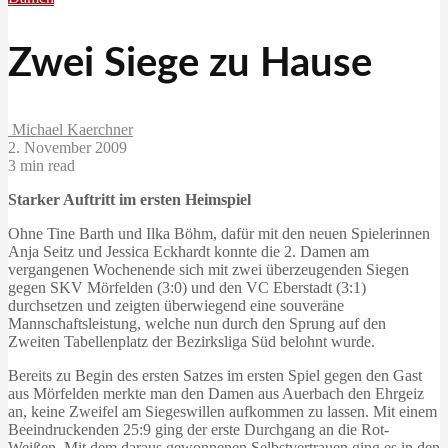
Zwei Siege zu Hause
Michael Kaerchner
2. November 2009
3 min read
Starker Auftritt im ersten Heimspiel
Ohne Tine Barth und Ilka Böhm, dafür mit den neuen Spielerinnen
Anja Seitz und Jessica Eckhardt konnte die 2. Damen am
vergangenen Wochenende sich mit zwei überzeugenden Siegen
gegen SKV Mörfelden (3:0) und den VC Eberstadt (3:1)
durchsetzen und zeigten überwiegend eine souveräne
Mannschaftsleistung, welche nun durch den Sprung auf den
Zweiten Tabellenplatz der Bezirksliga Süd belohnt wurde.
Bereits zu Begin des ersten Satzes im ersten Spiel gegen den Gast
aus Mörfelden merkte man den Damen aus Auerbach den Ehrgeiz
an, keine Zweifel am Siegeswillen aufkommen zu lassen. Mit einem
Beeindruckenden 25:9 ging der erste Durchgang an die Rot-
Weißen. Mit dem daraus gewonnenen Selbstvertrauen ging es in den