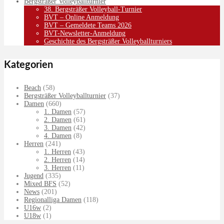
Bergsträßer Volleyballturnier
38. Bergsträßer Volleyball-Turnier
BVT – Online Anmeldung
BVT – Gemeldete Teams 2026
BVT-Newsletter-Anmeldung
Geschichte des Bergsträßer Volleyballturniers
Kategorien
Beach
(58)
Bergsträßer Volleyballturnier
(37)
Damen
(660)
1. Damen
(57)
2. Damen
(61)
3. Damen
(42)
4. Damen
(8)
Herren
(241)
1. Herren
(43)
2. Herren
(14)
3. Herren
(11)
Jugend
(335)
Mixed BFS
(52)
News
(201)
Regionalliga Damen
(118)
U16w
(2)
U18w
(1)