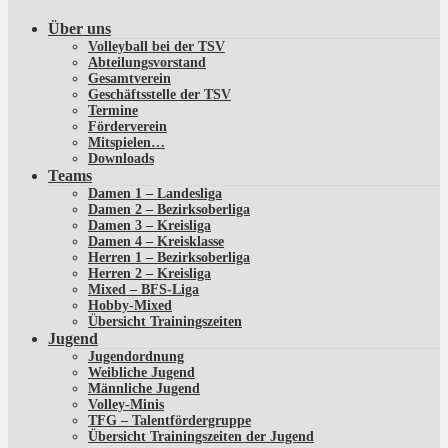
Über uns
Volleyball bei der TSV
Abteilungsvorstand
Gesamtverein
Geschäftsstelle der TSV
Termine
Förderverein
Mitspielen…
Downloads
Teams
Damen 1 – Landesliga
Damen 2 – Bezirksoberliga
Damen 3 – Kreisliga
Damen 4 – Kreisklasse
Herren 1 – Bezirksoberliga
Herren 2 – Kreisliga
Mixed – BFS-Liga
Hobby-Mixed
Übersicht Trainingszeiten
Jugend
Jugendordnung
Weibliche Jugend
Männliche Jugend
Volley-Minis
TFG – Talentfördergruppe
Übersicht Trainingszeiten der Jugend