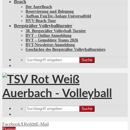
Beach
Der AuerBeach
Reservierung und Belegung
Aufbau FunTec-Anlage Universalfeld
HVV-Beach-Tour
Bergsträßer Volleyballturnier
38. Bergsträßer Volleyball-Turnier
BVT – Online Anmeldung
BVT – Gemeldete Teams 2026
BVT-Newsletter-Anmeldung
Geschichte des Bergsträßer Volleyballturniers
Suche
Suche
Facebook
X
Reddit
E-Mail
Damen