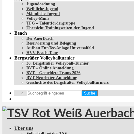
Jugendordnung
Weibliche Jugend
Männliche Jugend
Volley-Minis
TFG – Talentfördergruppe
Übersicht Trainingszeiten der Jugend
Beach
Der AuerBeach
Reservierung und Belegung
Aufbau FunTec-Anlage Universalfeld
HVV-Beach-Tour
Bergsträßer Volleyballturnier
38. Bergsträßer Volleyball-Turnier
BVT – Online Anmeldung
BVT – Gemeldete Teams 2026
BVT-Newsletter-Anmeldung
Geschichte des Bergsträßer Volleyballturniers
Suche
Über uns
Volleyball bei der TSV