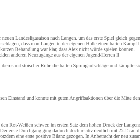
neuen Landesligasaison nach Langen, um das erste Spiel gleich gegen ei
inschlagen, dass man Langen in der eigenen Halle einen harten Kampf l
kurzen Behandlung war klar, dass Alex nicht würde spielen können.
e beiden anderen Neuzugänge aus der eigenen Jugend/Herren II.
 Liberos mit stoischer Ruhe die harten Sprungaufschläge und kämpfte si
losen Einstand und konnte mit guten Angriffsaktionen über die Mitte d
s den Rot-Weißen schwer, im ersten Satz dem hohen Druck der Langener
 Der erste Durchgang ging dadurch doch relativ deutlich mit 25:15 an 
otzdem eine erste positive Bilanz gezogen. In Anbetracht der neu zus