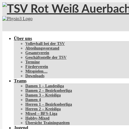
Über uns
Volleyball bei der TSV
Abteilungsvorstand
Gesamtverein
Geschäftsstelle der TSV
Termine
Förderverein
Mitspielen…
Downloads
Teams
Damen 1 – Landesliga
Damen 2 – Bezirksoberliga
Damen 3 – Kreisliga
Damen 4
Herren 1 – Bezirksoberliga
Herren 2 – Kreisliga
Mixed – BFS-Liga
Hobby-Mixed
Übersicht Trainingszeiten
Jugend