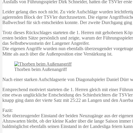
Ausfalls von Führungsspieler Dirk Schneider, hatten die TSVler erste
Leider gelang dies noch nicht. Zu viele Aufschläge wurden leichtfer
agierenden Block der TSVler durchzusetzen. Die eigene Angriffssiche
Ballwechsel für sich entscheiden konnte. Der zweite Durchgang ging 
Trotz dieses Rückschlages starteten die 1. Herren mit gehobenen K
ersten beiden Sätze persönlich und zeigte, warum der Führungsspieler 
das Selbstbewusstsein der Langener Angreifer.
Die eigenen Angriffe wurden nun ebenfalls überzeugender vorgetragen
Mitte als auch über die Außenposition eine Verstärkung ist.
Thorben beim Außenangriff
Nach einer starken Aufschlagserie von Diagonalspieler Daniel Dürr wu
Entsprechend motiviert starteten die 1. Herren gleich mit einer Führu
eine etwas unglückliche Entscheidung des Schiedsrichters die TSVler
knapp ging dann der vierte Satz mit 25:22 an Langen und den Auerbac
Fazit:
Sehr überzeugender Einstand der beiden Neuzugänge aus der eigenen 
Abzuwarten bleibt, ob der kleine Kader über die lange Saison immer in
baldmöglichst ebenfalls seinen Einstand in der Landesliga feiern kann