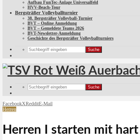
Aufbau FunTec-Anlage Universalfeld
HVV-Beach-Tour
Bergsträßer Volleyballturnier
38. Bergsträßer Volleyball-Turnier
BVT – Online Anmeldung
BVT – Gemeldete Teams 2026
BVT-Newsletter-Anmeldung
Geschichte des Bergsträßer Volleyballturniers
Suche
Suche
Facebook
X
Reddit
E-Mail
Herren
Herren I starten mit ha