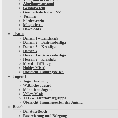
Abteilungsvorstand
Gesamtverein
Geschäftsstelle der TSV
Termine
Förderverein
Mitspielen…
Downloads
Teams
Damen 1 – Landesliga
Damen 2 – Bezirksoberliga
Damen 3 – Kreisliga
Damen 4
Herren 1 – Bezirksoberliga
Herren 2 – Kreisliga
Mixed – BFS-Liga
Hobby-Mixed
Übersicht Trainingszeiten
Jugend
Jugendordnung
Weibliche Jugend
Männliche Jugend
Volley-Minis
TFG – Talentfördergruppe
Übersicht Trainingszeiten der Jugend
Beach
Der AuerBeach
Reservierung und Belegung