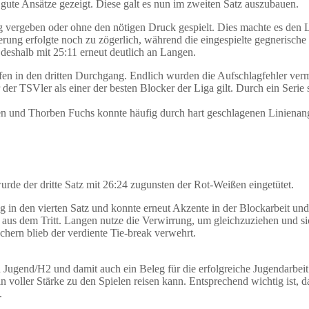
 gute Ansätze gezeigt. Diese galt es nun im zweiten Satz auszubauen.
tig vergeben oder ohne den nötigen Druck gespielt. Dies machte es den
rung erfolgte noch zu zögerlich, während die eingespielte gegnerisch
deshalb mit 25:11 erneut deutlich an Langen.
öpfen in den dritten Durchgang. Endlich wurden die Aufschlagfehler
der TSVler als einer der besten Blocker der Liga gilt. Durch ein Serie
 und Thorben Fuchs konnte häufig durch hart geschlagenen Linienangri
rde der dritte Satz mit 26:24 zugunsten der Rot-Weißen eingetütet.
ng in den vierten Satz und konnte erneut Akzente in der Blockarbeit un
 aus dem Tritt. Langen nutze die Verwirrung, um gleichzuziehen und s
hern blieb der verdiente Tie-break verwehrt.
Jugend/H2 und damit auch ein Beleg für die erfolgreiche Jugendarbeit
 voller Stärke zu den Spielen reisen kann. Entsprechend wichtig ist, da
.