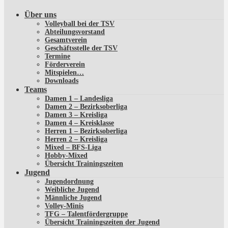
Über uns
Volleyball bei der TSV
Abteilungsvorstand
Gesamtverein
Geschäftsstelle der TSV
Termine
Förderverein
Mitspielen…
Downloads
Teams
Damen 1 – Landesliga
Damen 2 – Bezirksoberliga
Damen 3 – Kreisliga
Damen 4 – Kreisklasse
Herren 1 – Bezirksoberliga
Herren 2 – Kreisliga
Mixed – BFS-Liga
Hobby-Mixed
Übersicht Trainingszeiten
Jugend
Jugendordnung
Weibliche Jugend
Männliche Jugend
Volley-Minis
TFG – Talentfördergruppe
Übersicht Trainingszeiten der Jugend