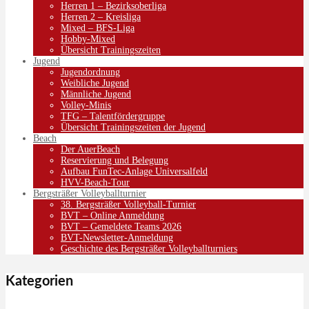
Herren 1 – Bezirksoberliga
Herren 2 – Kreisliga
Mixed – BFS-Liga
Hobby-Mixed
Übersicht Trainingszeiten
Jugend
Jugendordnung
Weibliche Jugend
Männliche Jugend
Volley-Minis
TFG – Talentfördergruppe
Übersicht Trainingszeiten der Jugend
Beach
Der AuerBeach
Reservierung und Belegung
Aufbau FunTec-Anlage Universalfeld
HVV-Beach-Tour
Bergsträßer Volleyballturnier
38. Bergsträßer Volleyball-Turnier
BVT – Online Anmeldung
BVT – Gemeldete Teams 2026
BVT-Newsletter-Anmeldung
Geschichte des Bergsträßer Volleyballturniers
Kategorien