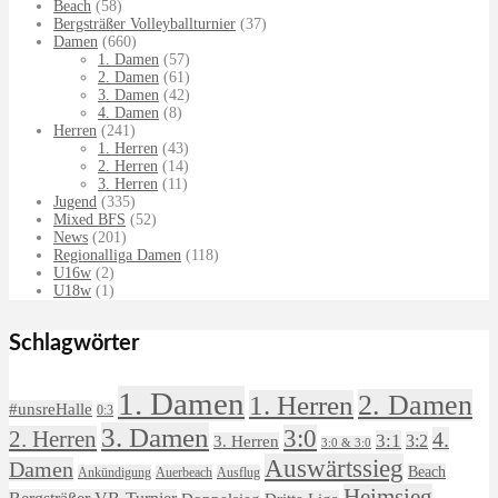
Beach
(58)
Bergsträßer Volleyballturnier
(37)
Damen
(660)
1. Damen
(57)
2. Damen
(61)
3. Damen
(42)
4. Damen
(8)
Herren
(241)
1. Herren
(43)
2. Herren
(14)
3. Herren
(11)
Jugend
(335)
Mixed BFS
(52)
News
(201)
Regionalliga Damen
(118)
U16w
(2)
U18w
(1)
Schlagwörter
1. Damen
2. Damen
1. Herren
#unsreHalle
0:3
3. Damen
3:0
2. Herren
4.
3:1
3:2
3. Herren
3:0 & 3:0
Auswärtssieg
Damen
Beach
Ankündigung
Auerbeach
Ausflug
Heimsieg