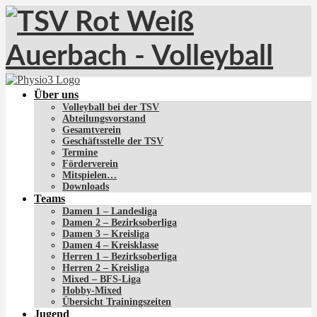
Über uns
Volleyball bei der TSV
Abteilungsvorstand
Gesamtverein
Geschäftsstelle der TSV
Termine
Förderverein
Mitspielen…
Downloads
Teams
Damen 1 – Landesliga
Damen 2 – Bezirksoberliga
Damen 3 – Kreisliga
Damen 4 – Kreisklasse
Herren 1 – Bezirksoberliga
Herren 2 – Kreisliga
Mixed – BFS-Liga
Hobby-Mixed
Übersicht Trainingszeiten
Jugend