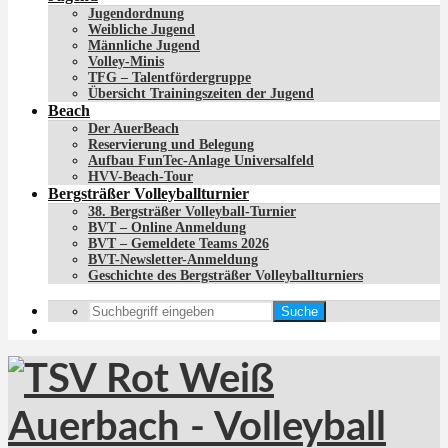
Jugendordnung
Weibliche Jugend
Männliche Jugend
Volley-Minis
TFG – Talentfördergruppe
Übersicht Trainingszeiten der Jugend
Beach
Der AuerBeach
Reservierung und Belegung
Aufbau FunTec-Anlage Universalfeld
HVV-Beach-Tour
Bergsträßer Volleyballturnier
38. Bergsträßer Volleyball-Turnier
BVT – Online Anmeldung
BVT – Gemeldete Teams 2026
BVT-Newsletter-Anmeldung
Geschichte des Bergsträßer Volleyballturniers
Suche