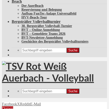
Beach
Der AuerBeach
Reservierung und Belegung
Aufbau FunTec-Anlage Universalfeld
HVV-Beach-Tour
Bergsträßer Volleyballturnier
38. Bergsträßer Volleyball-Turnier
BVT – Online Anmeldung
BVT – Gemeldete Teams 2026
BVT-Newsletter-Anmeldung
Geschichte des Bergsträßer Volleyballturniers
Suche
Suche
Facebook
X
Reddit
E-Mail
Damen