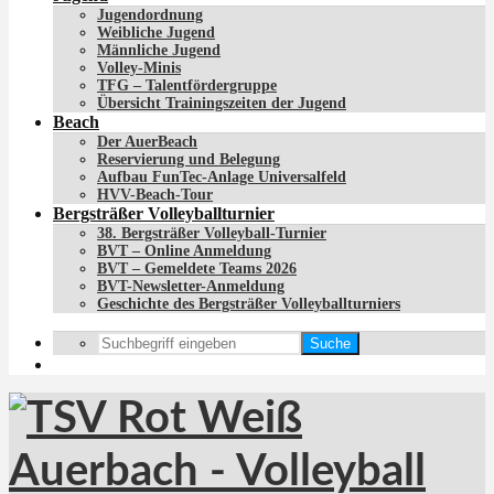
Jugendordnung
Weibliche Jugend
Männliche Jugend
Volley-Minis
TFG – Talentfördergruppe
Übersicht Trainingszeiten der Jugend
Beach
Der AuerBeach
Reservierung und Belegung
Aufbau FunTec-Anlage Universalfeld
HVV-Beach-Tour
Bergsträßer Volleyballturnier
38. Bergsträßer Volleyball-Turnier
BVT – Online Anmeldung
BVT – Gemeldete Teams 2026
BVT-Newsletter-Anmeldung
Geschichte des Bergsträßer Volleyballturniers
Suche