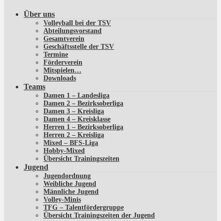
Über uns
Volleyball bei der TSV
Abteilungsvorstand
Gesamtverein
Geschäftsstelle der TSV
Termine
Förderverein
Mitspielen…
Downloads
Teams
Damen 1 – Landesliga
Damen 2 – Bezirksoberliga
Damen 3 – Kreisliga
Damen 4 – Kreisklasse
Herren 1 – Bezirksoberliga
Herren 2 – Kreisliga
Mixed – BFS-Liga
Hobby-Mixed
Übersicht Trainingszeiten
Jugend
Jugendordnung
Weibliche Jugend
Männliche Jugend
Volley-Minis
TFG – Talentfördergruppe
Übersicht Trainingszeiten der Jugend