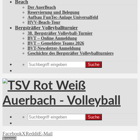
Beach
Der AuerBeach
Reservierung und Belegung
Aufbau FunTec-Anlage Universalfeld
HVV-Beach-Tour
Bergsträßer Volleyballturnier
38. Bergsträßer Volleyball-Turnier
BVT – Online Anmeldung
BVT – Gemeldete Teams 2026
BVT-Newsletter-Anmeldung
Geschichte des Bergsträßer Volleyballturniers
Suche
Suche
Facebook
X
Reddit
E-Mail
Jugend