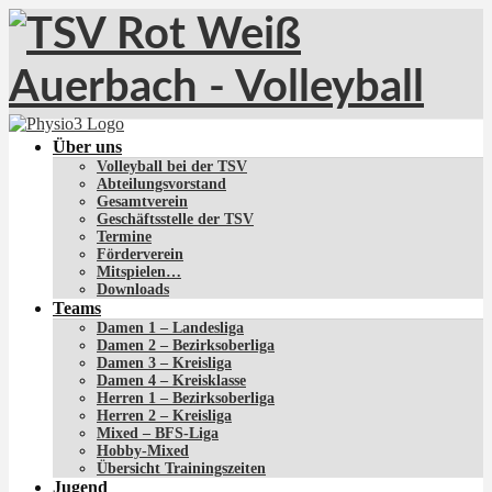
Über uns
Volleyball bei der TSV
Abteilungsvorstand
Gesamtverein
Geschäftsstelle der TSV
Termine
Förderverein
Mitspielen…
Downloads
Teams
Damen 1 – Landesliga
Damen 2 – Bezirksoberliga
Damen 3 – Kreisliga
Damen 4 – Kreisklasse
Herren 1 – Bezirksoberliga
Herren 2 – Kreisliga
Mixed – BFS-Liga
Hobby-Mixed
Übersicht Trainingszeiten
Jugend