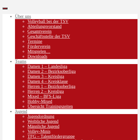
Über uns
Volleyball bei der TSV
Abteilungsvorstand
Gesamtverein
Geschäftsstelle der TSV
Termine
Förderverein
Mitspielen…
Downloads
Teams
Damen 1 – Landesliga
Damen 2 – Bezirksoberliga
Damen 3 – Kreisliga
Damen 4 – Kreisklasse
Herren 1 – Bezirksoberliga
Herren 2 – Kreisliga
Mixed – BFS-Liga
Hobby-Mixed
Übersicht Trainingszeiten
Jugend
Jugendordnung
Weibliche Jugend
Männliche Jugend
Volley-Minis
TFG – Talentfördergruppe