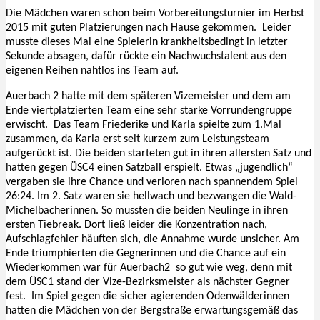
Die Mädchen waren schon beim Vorbereitungsturnier im Herbst
2015 mit guten Platzierungen nach Hause gekommen. Leider
musste dieses Mal eine Spielerin krankheitsbedingt in letzter
Sekunde absagen, dafür rückte ein Nachwuchstalent aus den
eigenen Reihen nahtlos ins Team auf.
Auerbach 2 hatte mit dem späteren Vizemeister und dem am
Ende viertplatzierten Team eine sehr starke Vorrundengruppe
erwischt. Das Team Friederike und Karla spielte zum 1.Mal
zusammen, da Karla erst seit kurzem zum Leistungsteam
aufgerückt ist. Die beiden starteten gut in ihren allersten Satz und
hatten gegen ÜSC4 einen Satzball erspielt. Etwas „jugendlich“
vergaben sie ihre Chance und verloren nach spannendem Spiel
26:24. Im 2. Satz waren sie hellwach und bezwangen die Wald-
Michelbacherinnen. So mussten die beiden Neulinge in ihren
ersten Tiebreak. Dort ließ leider die Konzentration nach,
Aufschlagfehler häuften sich, die Annahme wurde unsicher. Am
Ende triumphierten die Gegnerinnen und die Chance auf ein
Wiederkommen war für Auerbach2 so gut wie weg, denn mit
dem ÜSC1 stand der Vize-Bezirksmeister als nächster Gegner
fest. Im Spiel gegen die sicher agierenden Odenwälderinnen
hatten die Mädchen von der Bergstraße erwartungsgemäß das