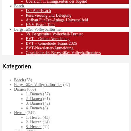
Übersicht Trainingszeiten der Jugend
Beach
Der AuerBeach
Reservierung und Belegung
Aufbau FunTec-Anlage Universalfeld
HVV-Beach-Tour
Bergsträßer Volleyballturnier
38. Bergsträßer Volleyball-Turnier
BVT – Online Anmeldung
BVT – Gemeldete Teams 2026
BVT-Newsletter-Anmeldung
Geschichte des Bergsträßer Volleyballturniers
Kategorien
Beach
(58)
Bergsträßer Volleyballturnier
(37)
Damen
(660)
1. Damen
(57)
2. Damen
(61)
3. Damen
(42)
4. Damen
(8)
Herren
(241)
1. Herren
(43)
2. Herren
(14)
3. Herren
(11)