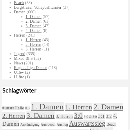
Beach
(58)
Bergsträßer Volleyballturnier
(37)
Damen
(660)
1. Damen
(57)
2. Damen
(61)
3. Damen
(42)
4. Damen
(8)
Herren
(241)
1. Herren
(43)
2. Herren
(14)
3. Herren
(11)
Jugend
(335)
Mixed BFS
(52)
News
(201)
Regionalliga Damen
(118)
U16w
(2)
U18w
(1)
Schlagwörter
1. Damen
2. Damen
1. Herren
#unsreHalle
0:3
3. Damen
3:0
2. Herren
4.
3:1
3:2
3. Herren
3:0 & 3:0
Auswärtssieg
Damen
Beach
Ankündigung
Auerbeach
Ausflug