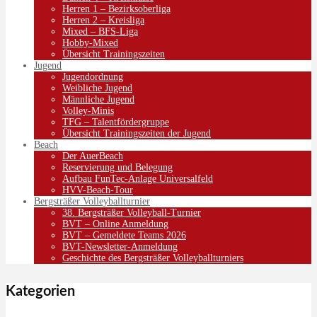
Herren 1 – Bezirksoberliga
Herren 2 – Kreisliga
Mixed – BFS-Liga
Hobby-Mixed
Übersicht Trainingszeiten
Jugend
Jugendordnung
Weibliche Jugend
Männliche Jugend
Volley-Minis
TFG – Talentfördergruppe
Übersicht Trainingszeiten der Jugend
Beach
Der AuerBeach
Reservierung und Belegung
Aufbau FunTec-Anlage Universalfeld
HVV-Beach-Tour
Bergsträßer Volleyballturnier
38. Bergsträßer Volleyball-Turnier
BVT – Online Anmeldung
BVT – Gemeldete Teams 2026
BVT-Newsletter-Anmeldung
Geschichte des Bergsträßer Volleyballturniers
Kategorien