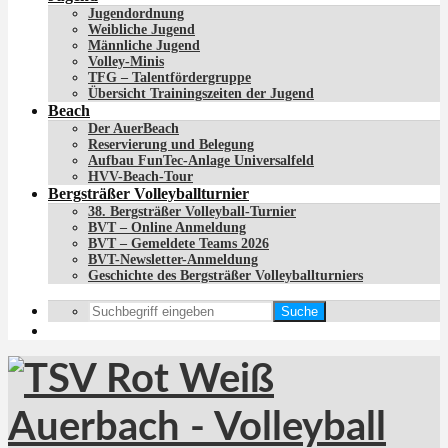
Jugendordnung
Weibliche Jugend
Männliche Jugend
Volley-Minis
TFG – Talentfördergruppe
Übersicht Trainingszeiten der Jugend
Beach
Der AuerBeach
Reservierung und Belegung
Aufbau FunTec-Anlage Universalfeld
HVV-Beach-Tour
Bergsträßer Volleyballturnier
38. Bergsträßer Volleyball-Turnier
BVT – Online Anmeldung
BVT – Gemeldete Teams 2026
BVT-Newsletter-Anmeldung
Geschichte des Bergsträßer Volleyballturniers
Suche