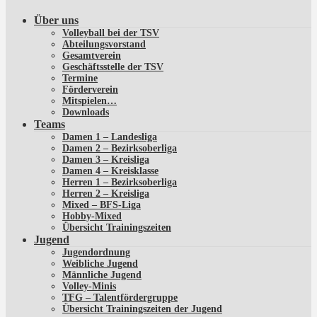
Über uns
Volleyball bei der TSV
Abteilungsvorstand
Gesamtverein
Geschäftsstelle der TSV
Termine
Förderverein
Mitspielen…
Downloads
Teams
Damen 1 – Landesliga
Damen 2 – Bezirksoberliga
Damen 3 – Kreisliga
Damen 4 – Kreisklasse
Herren 1 – Bezirksoberliga
Herren 2 – Kreisliga
Mixed – BFS-Liga
Hobby-Mixed
Übersicht Trainingszeiten
Jugend
Jugendordnung
Weibliche Jugend
Männliche Jugend
Volley-Minis
TFG – Talentfördergruppe
Übersicht Trainingszeiten der Jugend