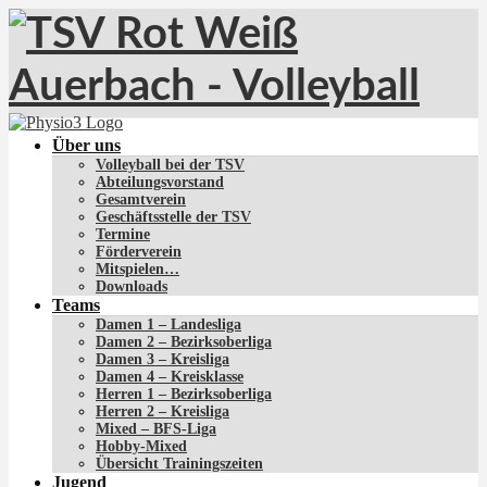
Über uns
Volleyball bei der TSV
Abteilungsvorstand
Gesamtverein
Geschäftsstelle der TSV
Termine
Förderverein
Mitspielen…
Downloads
Teams
Damen 1 – Landesliga
Damen 2 – Bezirksoberliga
Damen 3 – Kreisliga
Damen 4 – Kreisklasse
Herren 1 – Bezirksoberliga
Herren 2 – Kreisliga
Mixed – BFS-Liga
Hobby-Mixed
Übersicht Trainingszeiten
Jugend