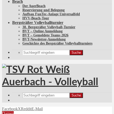
Beach
Der AuerBeach
Reservierung und Belegung
Aufbau FunTec-Anlage Universalfeld
HVV-Beach-Tour
Bergsträßer Volleyballturnier
38. Bergsträßer Volleyball-Turnier
BVT – Online Anmeldung
BVT – Gemeldete Teams 2026
BVT-Newsletter-Anmeldung
Geschichte des Bergsträßer Volleyballturniers
Suche
Suche
Facebook
X
Reddit
E-Mail
Damen