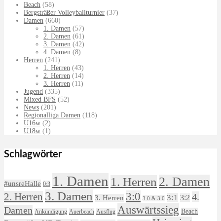
Beach
(58)
Bergsträßer Volleyballturnier
(37)
Damen
(660)
1. Damen
(57)
2. Damen
(61)
3. Damen
(42)
4. Damen
(8)
Herren
(241)
1. Herren
(43)
2. Herren
(14)
3. Herren
(11)
Jugend
(335)
Mixed BFS
(52)
News
(201)
Regionalliga Damen
(118)
U16w
(2)
U18w
(1)
Schlagwörter
1. Damen
2. Damen
1. Herren
#unsreHalle
0:3
3. Damen
3:0
2. Herren
4.
3:1
3:2
3. Herren
3:0 & 3:0
Auswärtssieg
Damen
Beach
Ankündigung
Auerbeach
Ausflug