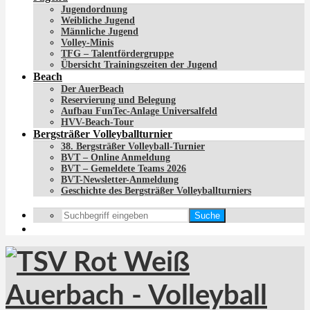
Jugendordnung
Weibliche Jugend
Männliche Jugend
Volley-Minis
TFG – Talentfördergruppe
Übersicht Trainingszeiten der Jugend
Beach
Der AuerBeach
Reservierung und Belegung
Aufbau FunTec-Anlage Universalfeld
HVV-Beach-Tour
Bergsträßer Volleyballturnier
38. Bergsträßer Volleyball-Turnier
BVT – Online Anmeldung
BVT – Gemeldete Teams 2026
BVT-Newsletter-Anmeldung
Geschichte des Bergsträßer Volleyballturniers
Suche