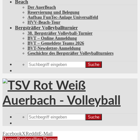
Beach
Der AuerBeach
Reservierung und Belegung
Aufbau FunTec-Anlage Universalfeld
HVV-Beach-Tour
Bergsträßer Volleyballturnier
38. Bergsträßer Volleyball-Turnier
BVT – Online Anmeldung
BVT – Gemeldete Teams 2026
BVT-Newsletter-Anmeldung
Geschichte des Bergsträßer Volleyballturniers
Suche
Suche
Facebook
X
Reddit
E-Mail
Damen
Regionalliga Damen