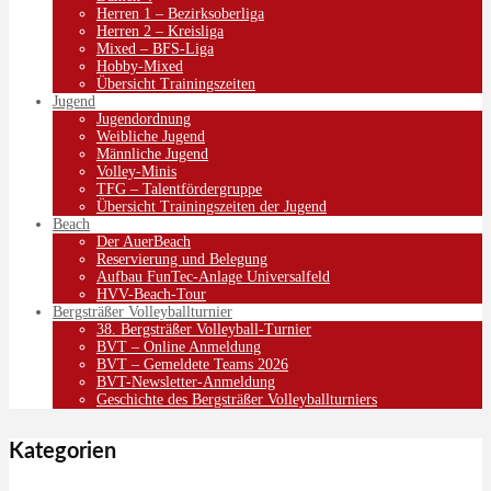
Herren 1 – Bezirksoberliga
Herren 2 – Kreisliga
Mixed – BFS-Liga
Hobby-Mixed
Übersicht Trainingszeiten
Jugend
Jugendordnung
Weibliche Jugend
Männliche Jugend
Volley-Minis
TFG – Talentfördergruppe
Übersicht Trainingszeiten der Jugend
Beach
Der AuerBeach
Reservierung und Belegung
Aufbau FunTec-Anlage Universalfeld
HVV-Beach-Tour
Bergsträßer Volleyballturnier
38. Bergsträßer Volleyball-Turnier
BVT – Online Anmeldung
BVT – Gemeldete Teams 2026
BVT-Newsletter-Anmeldung
Geschichte des Bergsträßer Volleyballturniers
Kategorien