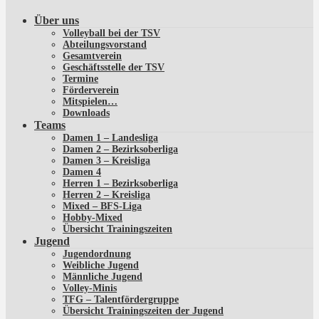
Über uns
Volleyball bei der TSV
Abteilungsvorstand
Gesamtverein
Geschäftsstelle der TSV
Termine
Förderverein
Mitspielen…
Downloads
Teams
Damen 1 – Landesliga
Damen 2 – Bezirksoberliga
Damen 3 – Kreisliga
Damen 4
Herren 1 – Bezirksoberliga
Herren 2 – Kreisliga
Mixed – BFS-Liga
Hobby-Mixed
Übersicht Trainingszeiten
Jugend
Jugendordnung
Weibliche Jugend
Männliche Jugend
Volley-Minis
TFG – Talentfördergruppe
Übersicht Trainingszeiten der Jugend