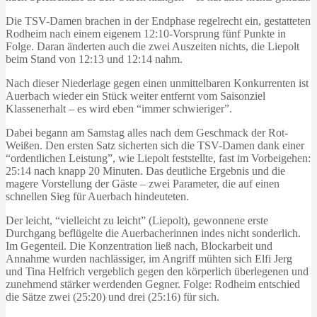
Die TSV-Damen brachen in der Endphase regelrecht ein, gestatteten
Rodheim nach einem eigenem 12:10-Vorsprung fünf Punkte in
Folge. Daran änderten auch die zwei Auszeiten nichts, die Liepolt
beim Stand von 12:13 und 12:14 nahm.
Nach dieser Niederlage gegen einen unmittelbaren Konkurrenten ist
Auerbach wieder ein Stück weiter entfernt vom Saisonziel
Klassenerhalt – es wird eben “immer schwieriger”.
Dabei begann am Samstag alles nach dem Geschmack der Rot-
Weißen. Den ersten Satz sicherten sich die TSV-Damen dank einer
“ordentlichen Leistung”, wie Liepolt feststellte, fast im Vorbeigehen:
25:14 nach knapp 20 Minuten. Das deutliche Ergebnis und die
magere Vorstellung der Gäste – zwei Parameter, die auf einen
schnellen Sieg für Auerbach hindeuteten.
Der leicht, “vielleicht zu leicht” (Liepolt), gewonnene erste
Durchgang beflügelte die Auerbacherinnen indes nicht sonderlich.
Im Gegenteil. Die Konzentration ließ nach, Blockarbeit und
Annahme wurden nachlässiger, im Angriff mühten sich Elfi Jerg
und Tina Helfrich vergeblich gegen den körperlich überlegenen und
zunehmend stärker werdenden Gegner. Folge: Rodheim entschied
die Sätze zwei (25:20) und drei (25:16) für sich.