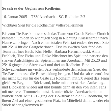
So sah es der Gegner aus Rodheim:
16. Januar 2005 – TSV Auerbach – SG Rodheim 2:3
Wichtiger Sieg für die Rodheimer Volleyballerinnen
Bis zum Tie-Break musste sich das Team von Coach Reiner Elmrich
kämpfen, um den so wichtigen Sieg in Richtung Klassenerhalt nach
Hause zu bringen. Nach einem totalen Fehlstart endete der erste Satz
mit 25:14 für die Gastgeberinnen. Erst im zweiten Satz fand das
Team mit Ines Bach, Kim Heller, Barbara Hermanowski, Anna
Fröhlich, Tine Picha und Heike Nitschner ins Spiel und parierte den
starken Aufschlägen der Spielerinnen aus Auerbach. Mit 25:20 und
25:16 gingen die Sätze zwei und drei an Rodheim. Eine
Schwächephase im vierten Satz verhinderte den schnellen Sieg: der
Tie-Break musste die Entscheidung bringen. Und da sah es zunächst
gar nicht gut aus für die Gäste aus Rodheim: mit 5:0 geriet das Team
gleich zu Beginn in Rückstand, holte mit einer starken Aufschlag-
und Blockserie wieder auf und konnte dann an den von ihren Fans
mit mehreren Trommeln lautstark unterstützten Auerbacherinnen
vorbeiziehen. Mit 15:12 ging der Tie-Break an die SG Rodheim, die
ihrem Ziel auf einen gesicherten Platz im Mittelfeld damit wieder ein
Stück näher gekommen ist.