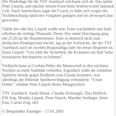
Die Niederlage für die TSV Auerbach zeichnete sich ab. Das spürte
Peter Liepolt, und machte seinem Frust beim Seitenwechsel lautstark
Luft. Nach Spielschluss sagte der Coach, er hätte sich wegen der
Nichtbeachtung taktischer Vorgaben geärgert und sei deswegen laut
geworden.
Taktik hin oder her, Liepolt wollte sein Team wachrütteln und fand
offenbar die richtige Phonzahl. Denn: Der vierte Durchgang ging
mit 25:20 an die Hausherrinnen. Dass es dennoch nicht zum
dreifachen Punktgewinn reichte, lag an der Schwäche, die der TSV
Auerbach auch im zweiten Regionalliga-Jahr ein treuer Begleiter ist.
Dazu Liepolt: “Uns fehlt die Sicherheit, die Konstanz um fünf Sätze
konsequent durchspielen zu können”.
Vielleicht kann ja Cordula Pütter der Mannschaft in den nächsten
Wochen zu mehr Stabilität verhelfen. Eigentlich sollte die erfahrene
Spielerin bereits gegen Rodheim zum Einsatz kommen, was
allerdings die fehlende Spielberechtigung verhinderte. “Unser
Fehler”, erklärte Peter Liepolt dieses Missgeschick.
TSV Auerbach: Sarah Hense, Claudia Holznagel, Tina Helfrich,
Elfi Jerg, Monika Liepolt, Petra Stauch, Mareike Seelinger, Irene
Fast, Carola Zeig. eh/t
© Bergsträßer Anzeiger – 17.01.2005