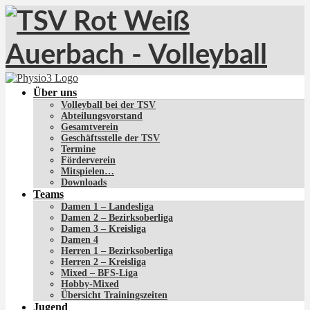
Über uns
Volleyball bei der TSV
Abteilungsvorstand
Gesamtverein
Geschäftsstelle der TSV
Termine
Förderverein
Mitspielen…
Downloads
Teams
Damen 1 – Landesliga
Damen 2 – Bezirksoberliga
Damen 3 – Kreisliga
Damen 4
Herren 1 – Bezirksoberliga
Herren 2 – Kreisliga
Mixed – BFS-Liga
Hobby-Mixed
Übersicht Trainingszeiten
Jugend