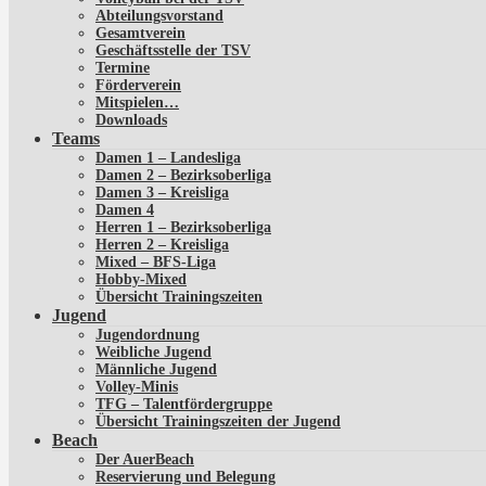
Abteilungsvorstand
Gesamtverein
Geschäftsstelle der TSV
Termine
Förderverein
Mitspielen…
Downloads
Teams
Damen 1 – Landesliga
Damen 2 – Bezirksoberliga
Damen 3 – Kreisliga
Damen 4
Herren 1 – Bezirksoberliga
Herren 2 – Kreisliga
Mixed – BFS-Liga
Hobby-Mixed
Übersicht Trainingszeiten
Jugend
Jugendordnung
Weibliche Jugend
Männliche Jugend
Volley-Minis
TFG – Talentfördergruppe
Übersicht Trainingszeiten der Jugend
Beach
Der AuerBeach
Reservierung und Belegung