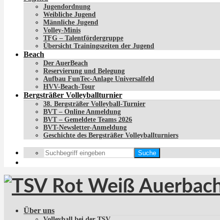
Jugendordnung
Weibliche Jugend
Männliche Jugend
Volley-Minis
TFG – Talentfördergruppe
Übersicht Trainingszeiten der Jugend
Beach
Der AuerBeach
Reservierung und Belegung
Aufbau FunTec-Anlage Universalfeld
HVV-Beach-Tour
Bergsträßer Volleyballturnier
38. Bergsträßer Volleyball-Turnier
BVT – Online Anmeldung
BVT – Gemeldete Teams 2026
BVT-Newsletter-Anmeldung
Geschichte des Bergsträßer Volleyballturniers
Suche
Über uns
Volleyball bei der TSV