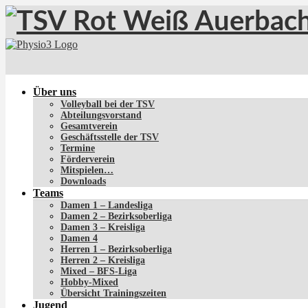
Über uns
Volleyball bei der TSV
Abteilungsvorstand
Gesamtverein
Geschäftsstelle der TSV
Termine
Förderverein
Mitspielen…
Downloads
Teams
Damen 1 – Landesliga
Damen 2 – Bezirksoberliga
Damen 3 – Kreisliga
Damen 4
Herren 1 – Bezirksoberliga
Herren 2 – Kreisliga
Mixed – BFS-Liga
Hobby-Mixed
Übersicht Trainingszeiten
Jugend