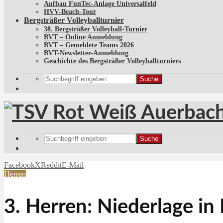
Aufbau FunTec-Anlage Universalfeld
HVV-Beach-Tour
Bergsträßer Volleyballturnier
38. Bergsträßer Volleyball-Turnier
BVT – Online Anmeldung
BVT – Gemeldete Teams 2026
BVT-Newsletter-Anmeldung
Geschichte des Bergsträßer Volleyballturniers
Suche
Suche
Facebook
X
Reddit
E-Mail
Herren
3. Herren: Niederlage in