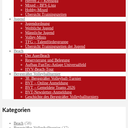
Herren 2 – Kreisliga
Mixed – BFS-Liga
Hobby-Mixed
Übersicht Trainingszeiten
Jugend
Jugendordnung
Weibliche Jugend
Männliche Jugend
Volley-Minis
TFG – Talentfördergruppe
Übersicht Trainingszeiten der Jugend
Beach
Der AuerBeach
Reservierung und Belegung
Aufbau FunTec-Anlage Universalfeld
HVV-Beach-Tour
Bergsträßer Volleyballturnier
38. Bergsträßer Volleyball-Turnier
BVT – Online Anmeldung
BVT – Gemeldete Teams 2026
BVT-Newsletter-Anmeldung
Geschichte des Bergsträßer Volleyballturniers
Kategorien
Beach
(58)
Bergsträßer Volleyballturnier
(37)