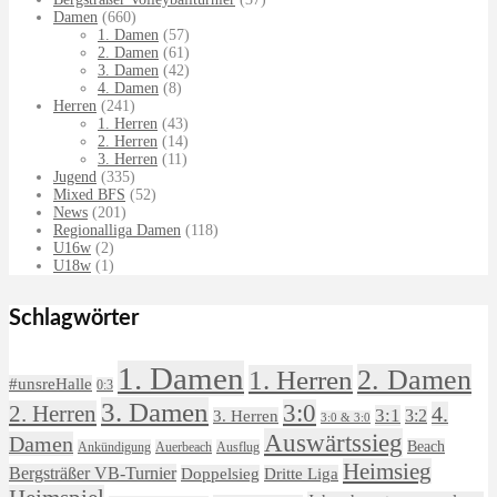
Damen
(660)
1. Damen
(57)
2. Damen
(61)
3. Damen
(42)
4. Damen
(8)
Herren
(241)
1. Herren
(43)
2. Herren
(14)
3. Herren
(11)
Jugend
(335)
Mixed BFS
(52)
News
(201)
Regionalliga Damen
(118)
U16w
(2)
U18w
(1)
Schlagwörter
1. Damen
2. Damen
1. Herren
#unsreHalle
0:3
3. Damen
3:0
2. Herren
4.
3:1
3:2
3. Herren
3:0 & 3:0
Auswärtssieg
Damen
Beach
Ankündigung
Auerbeach
Ausflug
Heimsieg
Bergsträßer VB-Turnier
Doppelsieg
Dritte Liga