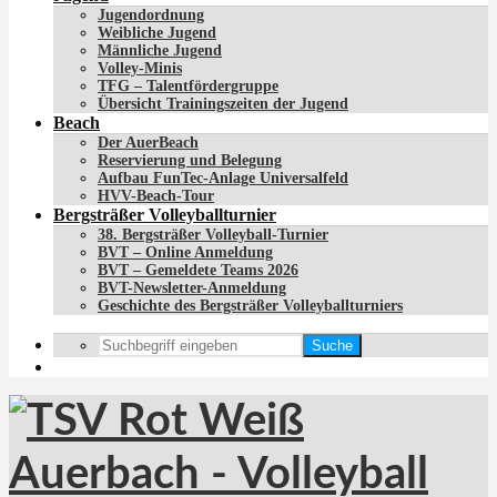
Jugendordnung
Weibliche Jugend
Männliche Jugend
Volley-Minis
TFG – Talentfördergruppe
Übersicht Trainingszeiten der Jugend
Beach
Der AuerBeach
Reservierung und Belegung
Aufbau FunTec-Anlage Universalfeld
HVV-Beach-Tour
Bergsträßer Volleyballturnier
38. Bergsträßer Volleyball-Turnier
BVT – Online Anmeldung
BVT – Gemeldete Teams 2026
BVT-Newsletter-Anmeldung
Geschichte des Bergsträßer Volleyballturniers
Suche