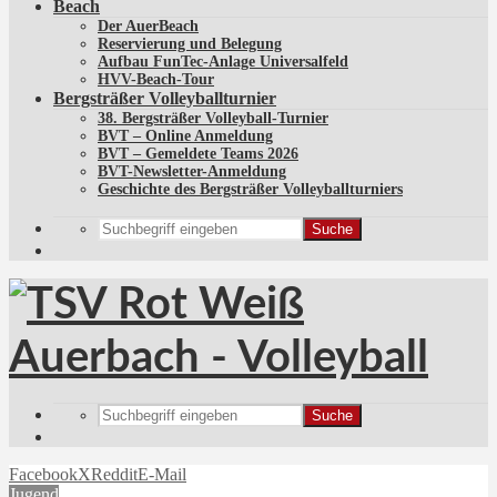
Beach
Der AuerBeach
Reservierung und Belegung
Aufbau FunTec-Anlage Universalfeld
HVV-Beach-Tour
Bergsträßer Volleyballturnier
38. Bergsträßer Volleyball-Turnier
BVT – Online Anmeldung
BVT – Gemeldete Teams 2026
BVT-Newsletter-Anmeldung
Geschichte des Bergsträßer Volleyballturniers
Suche
Suche
Facebook
X
Reddit
E-Mail
Jugend