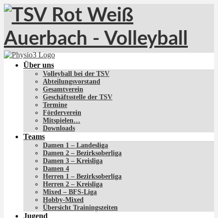
Über uns
Volleyball bei der TSV
Abteilungsvorstand
Gesamtverein
Geschäftsstelle der TSV
Termine
Förderverein
Mitspielen…
Downloads
Teams
Damen 1 – Landesliga
Damen 2 – Bezirksoberliga
Damen 3 – Kreisliga
Damen 4
Herren 1 – Bezirksoberliga
Herren 2 – Kreisliga
Mixed – BFS-Liga
Hobby-Mixed
Übersicht Trainingszeiten
Jugend