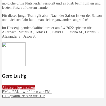
mögliche dritte Platz leider verspielt und es blieb beim fünften und
letzten Platz auf diesem Turnier.
Für dieses junge Team gilt aber: Nach der Saison ist vor der Saison
und nächstes Jahr kann man sicher ganz anders angreifen!
Im Hessenjugendepokalfinalturnier am 3.4.2022 spielten für
Auerbach: Mathis B., Tobias H., David H., Sascha M., Dennis S.,
Alexander S., Jason S.
Gero Lustig
Alle Beiträge ansehen
EM… EM… wir fahren zur EM!
U15 qualifiziert sich für HJP