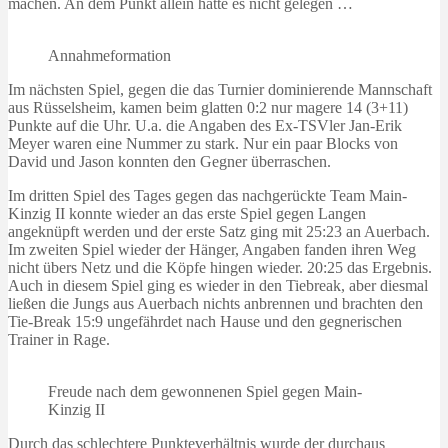
machen. An dem Punkt allein hatte es nicht gelegen …
Annahmeformation
Im nächsten Spiel, gegen die das Turnier dominierende Mannschaft
aus Rüsselsheim, kamen beim glatten 0:2 nur magere 14 (3+11)
Punkte auf die Uhr. U.a. die Angaben des Ex-TSVler Jan-Erik
Meyer waren eine Nummer zu stark. Nur ein paar Blocks von
David und Jason konnten den Gegner überraschen.
Im dritten Spiel des Tages gegen das nachgerückte Team Main-
Kinzig II konnte wieder an das erste Spiel gegen Langen
angeknüpft werden und der erste Satz ging mit 25:23 an Auerbach.
Im zweiten Spiel wieder der Hänger, Angaben fanden ihren Weg
nicht übers Netz und die Köpfe hingen wieder. 20:25 das Ergebnis.
Auch in diesem Spiel ging es wieder in den Tiebreak, aber diesmal
ließen die Jungs aus Auerbach nichts anbrennen und brachten den
Tie-Break 15:9 ungefährdet nach Hause und den gegnerischen
Trainer in Rage.
Freude nach dem gewonnenen Spiel gegen Main-
Kinzig II
Durch das schlechtere Punkteverhältnis wurde der durchaus