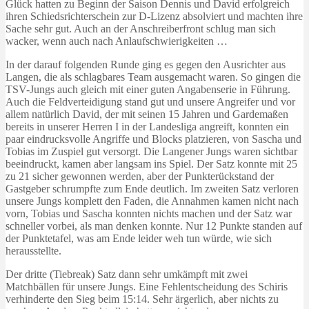
Glück hatten zu Beginn der Saison Dennis und David erfolgreich
ihren Schiedsrichterschein zur D-Lizenz absolviert und machten ihre
Sache sehr gut. Auch an der Anschreiberfront schlug man sich
wacker, wenn auch nach Anlaufschwierigkeiten …
In der darauf folgenden Runde ging es gegen den Ausrichter aus
Langen, die als schlagbares Team ausgemacht waren. So gingen die
TSV-Jungs auch gleich mit einer guten Angabenserie in Führung.
Auch die Feldverteidigung stand gut und unsere Angreifer und vor
allem natürlich David, der mit seinen 15 Jahren und Gardemaßen
bereits in unserer Herren I in der Landesliga angreift, konnten ein
paar eindrucksvolle Angriffe und Blocks platzieren, von Sascha und
Tobias im Zuspiel gut versorgt. Die Langener Jungs waren sichtbar
beeindruckt, kamen aber langsam ins Spiel. Der Satz konnte mit 25
zu 21 sicher gewonnen werden, aber der Punkterückstand der
Gastgeber schrumpfte zum Ende deutlich. Im zweiten Satz verloren
unsere Jungs komplett den Faden, die Annahmen kamen nicht nach
vorn, Tobias und Sascha konnten nichts machen und der Satz war
schneller vorbei, als man denken konnte. Nur 12 Punkte standen auf
der Punktetafel, was am Ende leider weh tun würde, wie sich
herausstellte.
Der dritte (Tiebreak) Satz dann sehr umkämpft mit zwei
Matchbällen für unsere Jungs. Eine Fehlentscheidung des Schiris
verhinderte den Sieg beim 15:14. Sehr ärgerlich, aber nichts zu