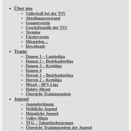
Über uns
Volleyball bei der TSV
Abteilungsvorstand
Gesamtverein
Geschäftsstelle der TSV
Termine
Förderverein
Mitspielen…
Downloads
Teams
Damen 1 – Landesliga
Damen 2 – Bezirksoberliga
Damen 3 – Kreisliga
Damen 4
Herren 1 – Bezirksoberliga
Herren 2 – Kreisliga
Mixed – BFS-Liga
Hobby-Mixed
Übersicht Trainingszeiten
Jugend
Jugendordnung
Weibliche Jugend
Männliche Jugend
Volley-Minis
TFG – Talentfördergruppe
Übersicht Trainingszeiten der Jugend