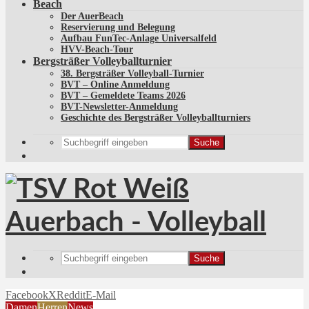
Beach
Der AuerBeach
Reservierung und Belegung
Aufbau FunTec-Anlage Universalfeld
HVV-Beach-Tour
Bergsträßer Volleyballturnier
38. Bergsträßer Volleyball-Turnier
BVT – Online Anmeldung
BVT – Gemeldete Teams 2026
BVT-Newsletter-Anmeldung
Geschichte des Bergsträßer Volleyballturniers
Suche
Suche
Facebook
X
Reddit
E-Mail
Damen
Herren
News