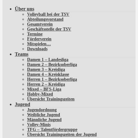
Über uns
Volleyball bei der TSV
Abteilungsvorstand
Gesamtverein
Geschäftsstelle der TSV
Termine
Förderverein
Mitspielen…
Downloads
Teams
Damen 1 – Landesliga
Damen 2 – Bezirksoberliga
Damen 3 – Kreisliga
Damen 4 – Kreisklasse
Herren 1 – Bezirksoberliga
Herren 2 – Kreisliga
Mixed – BFS-Liga
Hobby-Mixed
Übersicht Trainingszeiten
Jugend
Jugendordnung
Weibliche Jugend
Männliche Jugend
Volley-Minis
TFG – Talentfördergruppe
Übersicht Trainingszeiten der Jugend