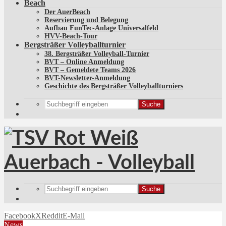
Beach
Der AuerBeach
Reservierung und Belegung
Aufbau FunTec-Anlage Universalfeld
HVV-Beach-Tour
Bergsträßer Volleyballturnier
38. Bergsträßer Volleyball-Turnier
BVT – Online Anmeldung
BVT – Gemeldete Teams 2026
BVT-Newsletter-Anmeldung
Geschichte des Bergsträßer Volleyballturniers
Suche
Suche
Facebook
X
Reddit
E-Mail
News