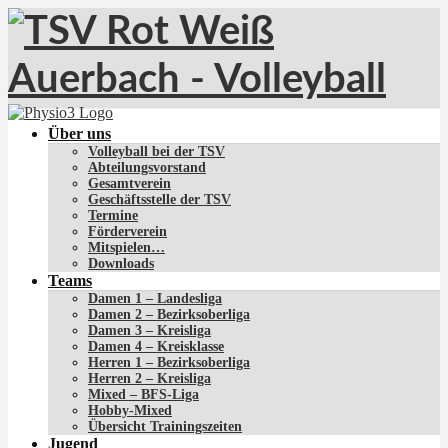
Über uns
Volleyball bei der TSV
Abteilungsvorstand
Gesamtverein
Geschäftsstelle der TSV
Termine
Förderverein
Mitspielen…
Downloads
Teams
Damen 1 – Landesliga
Damen 2 – Bezirksoberliga
Damen 3 – Kreisliga
Damen 4 – Kreisklasse
Herren 1 – Bezirksoberliga
Herren 2 – Kreisliga
Mixed – BFS-Liga
Hobby-Mixed
Übersicht Trainingszeiten
Jugend