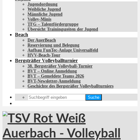
Jugendordnung
Weibliche Jugend
Männliche Jugend
Volley-Minis
TFG – Talentfördergruppe
Übersicht Trainingszeiten der Jugend
Beach
Der AuerBeach
Reservierung und Belegung
Aufbau FunTec-Anlage Universalfeld
HVV-Beach-Tour
Bergsträßer Volleyballturnier
38. Bergsträßer Volleyball-Turnier
BVT – Online Anmeldung
BVT – Gemeldete Teams 2026
BVT-Newsletter-Anmeldung
Geschichte des Bergsträßer Volleyballturniers
Suche