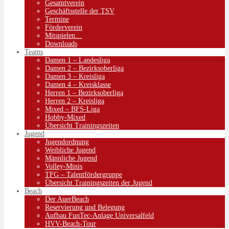
Gesamtverein
Geschäftsstelle der TSV
Termine
Förderverein
Mitspielen…
Downloads
Teams
Damen 1 – Landesliga
Damen 2 – Bezirksoberliga
Damen 3 – Kreisliga
Damen 4 – Kreisklasse
Herren 1 – Bezirksoberliga
Herren 2 – Kreisliga
Mixed – BFS-Liga
Hobby-Mixed
Übersicht Trainingszeiten
Jugend
Jugendordnung
Weibliche Jugend
Männliche Jugend
Volley-Minis
TFG – Talentfördergruppe
Übersicht Trainingszeiten der Jugend
Beach
Der AuerBeach
Reservierung und Belegung
Aufbau FunTec-Anlage Universalfeld
HVV-Beach-Tour