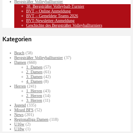
Bergsträßer Volleyballturnier
38. Bergsträßer Volleyball-Turnier
BVT – Online Anmeldung
BVT – Gemeldete Teams 2026
BVT-Newsletter-Anmeldung
Geschichte des Bergsträßer Volleyballturniers
Kategorien
Beach
(58)
Bergsträßer Volleyballturnier
(37)
Damen
(660)
1. Damen
(57)
2. Damen
(61)
3. Damen
(42)
4. Damen
(8)
Herren
(241)
1. Herren
(43)
2. Herren
(14)
3. Herren
(11)
Jugend
(335)
Mixed BFS
(52)
News
(201)
Regionalliga Damen
(118)
U16w
(2)
U18w
(1)