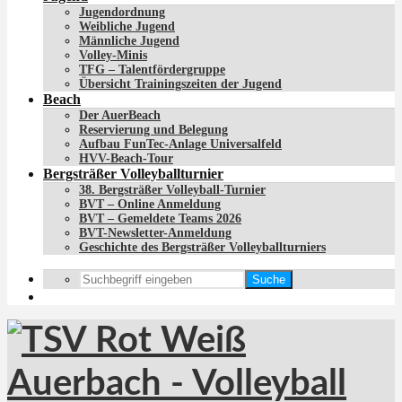
Jugendordnung
Weibliche Jugend
Männliche Jugend
Volley-Minis
TFG – Talentfördergruppe
Übersicht Trainingszeiten der Jugend
Beach
Der AuerBeach
Reservierung und Belegung
Aufbau FunTec-Anlage Universalfeld
HVV-Beach-Tour
Bergsträßer Volleyballturnier
38. Bergsträßer Volleyball-Turnier
BVT – Online Anmeldung
BVT – Gemeldete Teams 2026
BVT-Newsletter-Anmeldung
Geschichte des Bergsträßer Volleyballturniers
Suche