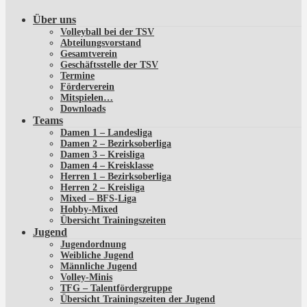
Über uns
Volleyball bei der TSV
Abteilungsvorstand
Gesamtverein
Geschäftsstelle der TSV
Termine
Förderverein
Mitspielen…
Downloads
Teams
Damen 1 – Landesliga
Damen 2 – Bezirksoberliga
Damen 3 – Kreisliga
Damen 4 – Kreisklasse
Herren 1 – Bezirksoberliga
Herren 2 – Kreisliga
Mixed – BFS-Liga
Hobby-Mixed
Übersicht Trainingszeiten
Jugend
Jugendordnung
Weibliche Jugend
Männliche Jugend
Volley-Minis
TFG – Talentfördergruppe
Übersicht Trainingszeiten der Jugend