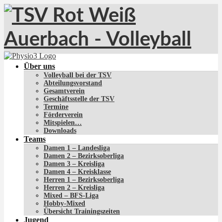
Über uns
Volleyball bei der TSV
Abteilungsvorstand
Gesamtverein
Geschäftsstelle der TSV
Termine
Förderverein
Mitspielen…
Downloads
Teams
Damen 1 – Landesliga
Damen 2 – Bezirksoberliga
Damen 3 – Kreisliga
Damen 4 – Kreisklasse
Herren 1 – Bezirksoberliga
Herren 2 – Kreisliga
Mixed – BFS-Liga
Hobby-Mixed
Übersicht Trainingszeiten
Jugend