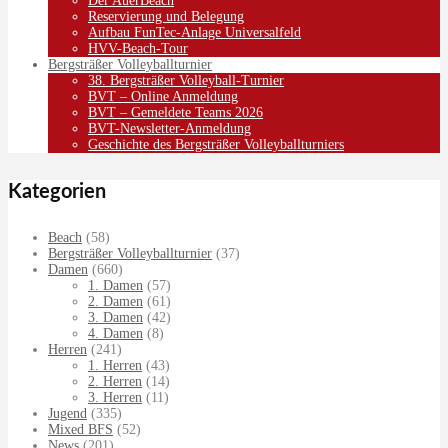
Der AuerBeach
Reservierung und Belegung
Aufbau FunTec-Anlage Universalfeld
HVV-Beach-Tour
Bergsträßer Volleyballturnier
38. Bergsträßer Volleyball-Turnier
BVT – Online Anmeldung
BVT – Gemeldete Teams 2026
BVT-Newsletter-Anmeldung
Geschichte des Bergsträßer Volleyballturniers
Kategorien
Beach
(58)
Bergsträßer Volleyballturnier
(37)
Damen
(660)
1. Damen
(57)
2. Damen
(61)
3. Damen
(42)
4. Damen
(8)
Herren
(241)
1. Herren
(43)
2. Herren
(14)
3. Herren
(11)
Jugend
(335)
Mixed BFS
(52)
News
(201)