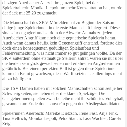
einzigen Auerbacher Auszeit im ganzen Spiel, bei der
Spielertrainerin Monika Liepolt um mehr Konzentration bat, wurde
der Sack mit 25:20 zugemacht.
Die Mannschaft des SKV Mörfelden hat zu Beginn der Saison
einige junge Spielerinnen in die erste Mannschaft integriert. Diese
sind sehr engagiert und stark in der Abwehr. An nahezu jeden
Auerbacher Angriff kam noch eine gegnerische Spielerin heran.
Auch wenn daraus häufig kein Gegenangriff entstand, forderte dies
doch einen konsequenten geduldigen Spielaufbau und
Fehlervermeidung, was nicht immer so gut gelingen wollte. Da der
SKV außerdem ohne etatmäßige Stellerin antrat, waren sie nur über
die beiden sehr groß gewachsenen und erfahrenen Angreiferinnen
gefährlich. Bei einem perfekten Ball ist gegen diese Spielerinnen
kaum ein Kraut gewachsen, diese Waffe setzten sie allerdings nicht
all zu häufig ein.
Die TSV-Damen haben mit solchen Mannschaften schon seit je her
Schwierigkeiten, sie lieben eher die klaren Spielzüge. Die
Gastgeberinnen spielten zwar beileibe nicht ihr schönstes Volleyball,
gewannen am Ende doch souverän gegen den Abstiegskandidaten.
Spielerinnen Auerbach: Mareike Dietzsch, Irene Fast, Anja Fink,
Tina Helfrich, Monika Liepolt, Petra Stauch, Lisa Wächter, Carola
Zeig.