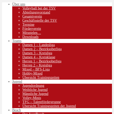
Über uns
Volleyball bei der TSV
Abteilungsvorstand
Gesamtverein
Geschäftsstelle der TSV
Termine
Förderverein
Mitspielen…
Downloads
Teams
Damen 1 – Landesliga
Damen 2 – Bezirksoberliga
Damen 3 – Kreisliga
Damen 4 – Kreisklasse
Herren 1 – Bezirksoberliga
Herren 2 – Kreisliga
Mixed – BFS-Liga
Hobby-Mixed
Übersicht Trainingszeiten
Jugend
Jugendordnung
Weibliche Jugend
Männliche Jugend
Volley-Minis
TFG – Talentfördergruppe
Übersicht Trainingszeiten der Jugend
Beach