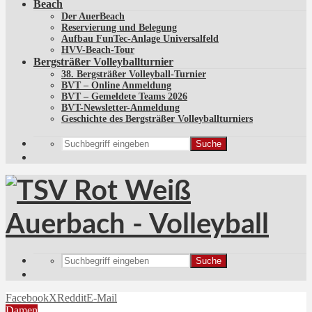
Beach
Der AuerBeach
Reservierung und Belegung
Aufbau FunTec-Anlage Universalfeld
HVV-Beach-Tour
Bergsträßer Volleyballturnier
38. Bergsträßer Volleyball-Turnier
BVT – Online Anmeldung
BVT – Gemeldete Teams 2026
BVT-Newsletter-Anmeldung
Geschichte des Bergsträßer Volleyballturniers
Suche
Suche
Facebook
X
Reddit
E-Mail
Damen