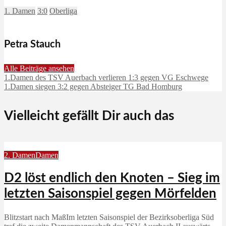
1. Damen
3:0
Oberliga
Petra Stauch
Alle Beiträge ansehen
1.Damen des TSV Auerbach verlieren 1:3 gegen VG Eschwege
1.Damen siegen 3:2 gegen Absteiger TG Bad Homburg
Vielleicht gefällt Dir auch das
2. Damen
Damen
D2 löst endlich den Knoten – Sieg im
letzten Saisonspiel gegen Mörfelden
Blitzstart nach MaßIm letzten Saisonspiel der Bezirksoberliga Süd