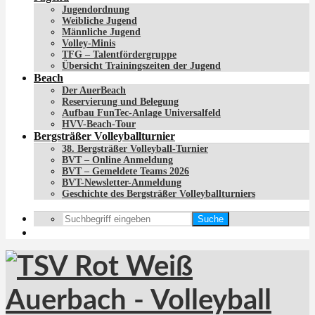
Jugendordnung
Weibliche Jugend
Männliche Jugend
Volley-Minis
TFG – Talentfördergruppe
Übersicht Trainingszeiten der Jugend
Beach
Der AuerBeach
Reservierung und Belegung
Aufbau FunTec-Anlage Universalfeld
HVV-Beach-Tour
Bergsträßer Volleyballturnier
38. Bergsträßer Volleyball-Turnier
BVT – Online Anmeldung
BVT – Gemeldete Teams 2026
BVT-Newsletter-Anmeldung
Geschichte des Bergsträßer Volleyballturniers
Suche