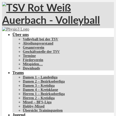
Über uns
Volleyball bei der TSV
Abteilungsvorstand
Gesamtverein
Geschäftsstelle der TSV
Termine
Förderverein
Mitspielen…
Downloads
Teams
Damen 1 – Landesliga
Damen 2 – Bezirksoberliga
Damen 3 – Kreisliga
Damen 4 – Kreisklasse
Herren 1 – Bezirksoberliga
Herren 2 – Kreisliga
Mixed – BFS-Liga
Hobby-Mixed
Übersicht Trainingszeiten
Jugend