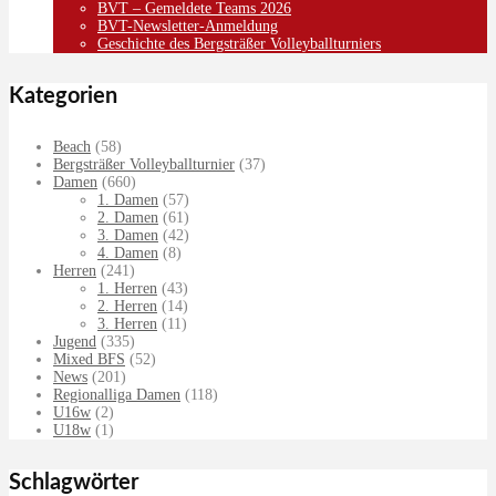
BVT – Gemeldete Teams 2026
BVT-Newsletter-Anmeldung
Geschichte des Bergsträßer Volleyballturniers
Kategorien
Beach
(58)
Bergsträßer Volleyballturnier
(37)
Damen
(660)
1. Damen
(57)
2. Damen
(61)
3. Damen
(42)
4. Damen
(8)
Herren
(241)
1. Herren
(43)
2. Herren
(14)
3. Herren
(11)
Jugend
(335)
Mixed BFS
(52)
News
(201)
Regionalliga Damen
(118)
U16w
(2)
U18w
(1)
Schlagwörter