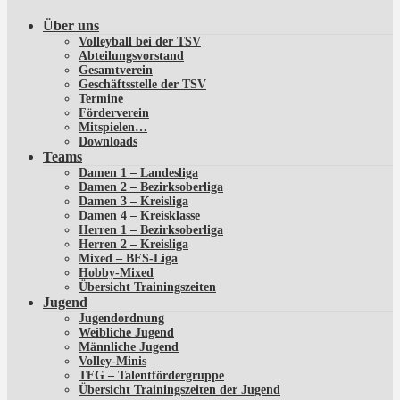
Über uns
Volleyball bei der TSV
Abteilungsvorstand
Gesamtverein
Geschäftsstelle der TSV
Termine
Förderverein
Mitspielen…
Downloads
Teams
Damen 1 – Landesliga
Damen 2 – Bezirksoberliga
Damen 3 – Kreisliga
Damen 4 – Kreisklasse
Herren 1 – Bezirksoberliga
Herren 2 – Kreisliga
Mixed – BFS-Liga
Hobby-Mixed
Übersicht Trainingszeiten
Jugend
Jugendordnung
Weibliche Jugend
Männliche Jugend
Volley-Minis
TFG – Talentfördergruppe
Übersicht Trainingszeiten der Jugend