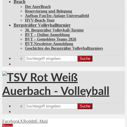
Beach
Der AuerBeach
Reservierung und Belegung
Aufbau FunTec-Anlage Universalfeld
HVV-Beach-Tour
Bergsträßer Volleyballturnier
38. Bergsträßer Volleyball-Turnier
BVT – Online Anmeldung
BVT – Gemeldete Teams 2026
BVT-Newsletter-Anmeldung
Geschichte des Bergsträßer Volleyballturniers
Suche
Suche
Facebook
X
Reddit
E-Mail
News