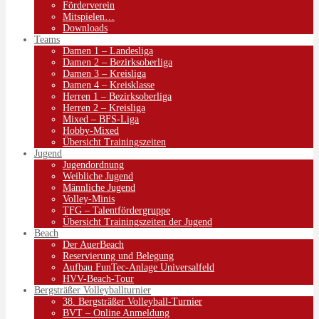
Förderverein
Mitspielen…
Downloads
Teams
Damen 1 – Landesliga
Damen 2 – Bezirksoberliga
Damen 3 – Kreisliga
Damen 4 – Kreisklasse
Herren 1 – Bezirksoberliga
Herren 2 – Kreisliga
Mixed – BFS-Liga
Hobby-Mixed
Übersicht Trainingszeiten
Jugend
Jugendordnung
Weibliche Jugend
Männliche Jugend
Volley-Minis
TFG – Talentfördergruppe
Übersicht Trainingszeiten der Jugend
Beach
Der AuerBeach
Reservierung und Belegung
Aufbau FunTec-Anlage Universalfeld
HVV-Beach-Tour
Bergsträßer Volleyballturnier
38. Bergsträßer Volleyball-Turnier
BVT – Online Anmeldung