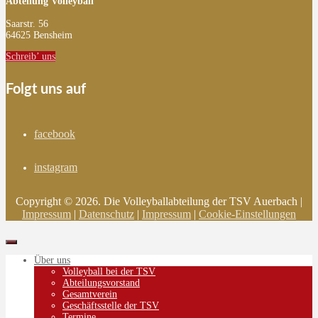
Abteilung Volleyball
Saarstr. 56
64625 Bensheim
Schreib’ uns
Folgt uns auf
facebook
instagram
Copyright © 2026. Die Volleyballabteilung der TSV Auerbach |
Impressum
|
Datenschutz
|
Impressum
|
Cookie-Einstellungen
Über uns
Volleyball bei der TSV
Abteilungsvorstand
Gesamtverein
Geschäftsstelle der TSV
Termine