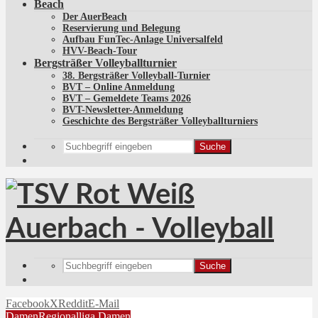
Beach
Der AuerBeach
Reservierung und Belegung
Aufbau FunTec-Anlage Universalfeld
HVV-Beach-Tour
Bergsträßer Volleyballturnier
38. Bergsträßer Volleyball-Turnier
BVT – Online Anmeldung
BVT – Gemeldete Teams 2026
BVT-Newsletter-Anmeldung
Geschichte des Bergsträßer Volleyballturniers
Suche
Suche
Facebook
X
Reddit
E-Mail
Damen
Regionalliga Damen