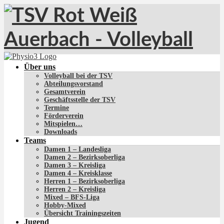
Über uns
Volleyball bei der TSV
Abteilungsvorstand
Gesamtverein
Geschäftsstelle der TSV
Termine
Förderverein
Mitspielen…
Downloads
Teams
Damen 1 – Landesliga
Damen 2 – Bezirksoberliga
Damen 3 – Kreisliga
Damen 4 – Kreisklasse
Herren 1 – Bezirksoberliga
Herren 2 – Kreisliga
Mixed – BFS-Liga
Hobby-Mixed
Übersicht Trainingszeiten
Jugend