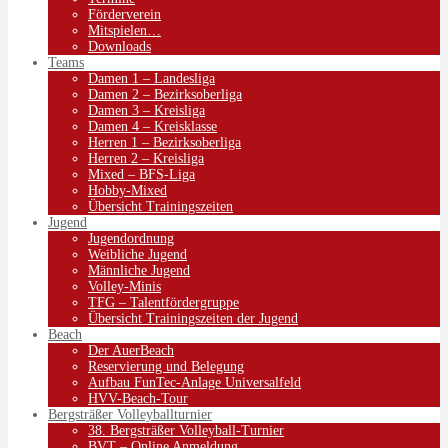
Förderverein
Mitspielen…
Downloads
Teams
Damen 1 – Landesliga
Damen 2 – Bezirksoberliga
Damen 3 – Kreisliga
Damen 4 – Kreisklasse
Herren 1 – Bezirksoberliga
Herren 2 – Kreisliga
Mixed – BFS-Liga
Hobby-Mixed
Übersicht Trainingszeiten
Jugend
Jugendordnung
Weibliche Jugend
Männliche Jugend
Volley-Minis
TFG – Talentfördergruppe
Übersicht Trainingszeiten der Jugend
Beach
Der AuerBeach
Reservierung und Belegung
Aufbau FunTec-Anlage Universalfeld
HVV-Beach-Tour
Bergsträßer Volleyballturnier
38. Bergsträßer Volleyball-Turnier
BVT – Online Anmeldung