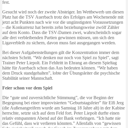
fest.
Gesucht wird noch der zweite Absteiger. Im Wettbewerb um diesen
Platz hat die TSV Auerbach trotz des Erfolges am Wochenende mit
jetzt acht Punkten nach wie vor die ungünstigsten Voraussetzungen
– die Konkurrenz hat bereits zehn beziehungsweise zwölf Zähler
auf dem Konto. Dass die TSV-Damen zwei, wahrscheinlich sogar
alle drei verbleibenden Partien gewinnen müssen, um sich den
Ligaverbleib zu sichern, davon muss fast ausgegangen werden.
Bei dieser Aufgabenstellungen gilt die Konzentration immer dem
nächsten Schritt. “Wir denken nur noch von Spiel zu Spiel”, sagt
Trainer Peter Liepolt. Ein Fehltritt in Ehrang an diesem Spieltag
hätte für Auerbach schon das Aus bedeuten können. “Wir haben
dem Druck standgehalten”, lobte der Übungsleiter die psychische
Stabilität seiner Mannschaft.
Feier schon vor dem Spiel
Die “gute und zuversichtliche Stimmung”, die vor Beginn der
Begegnung bei einer improvisierten “Geburtstagsfeier” für Elfi Jerg
(die Außenangreifern wurde am Samstag 18 Jahre alt) in der Kabine
herrschte, setzte sich auf dem Feld fort. Peter Liepolt durfte einen
relativ entspannten Abend auf der Bank verbringen. “Ich hatte nie
das Gefühl, dass wir verlieren könnten.” Allenfalls von “gewissen