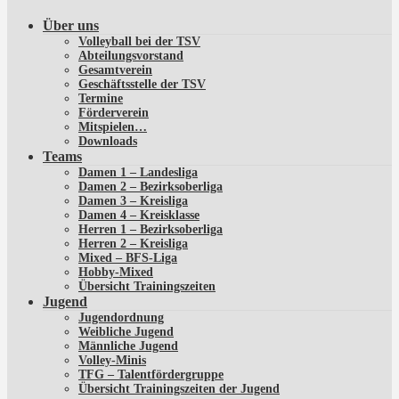
Über uns
Volleyball bei der TSV
Abteilungsvorstand
Gesamtverein
Geschäftsstelle der TSV
Termine
Förderverein
Mitspielen…
Downloads
Teams
Damen 1 – Landesliga
Damen 2 – Bezirksoberliga
Damen 3 – Kreisliga
Damen 4 – Kreisklasse
Herren 1 – Bezirksoberliga
Herren 2 – Kreisliga
Mixed – BFS-Liga
Hobby-Mixed
Übersicht Trainingszeiten
Jugend
Jugendordnung
Weibliche Jugend
Männliche Jugend
Volley-Minis
TFG – Talentfördergruppe
Übersicht Trainingszeiten der Jugend