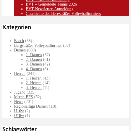
BVT – Gemeldete Teams 2026
BVT-Newsletter-Anmeldung
Geschichte des Bergsträßer Volleyballturniers
Kategorien
Beach
(58)
Bergsträßer Volleyballturnier
(37)
Damen
(660)
1. Damen
(57)
2. Damen
(61)
3. Damen
(42)
4. Damen
(8)
Herren
(241)
1. Herren
(43)
2. Herren
(14)
3. Herren
(11)
Jugend
(335)
Mixed BFS
(52)
News
(201)
Regionalliga Damen
(118)
U16w
(2)
U18w
(1)
Schlagwörter