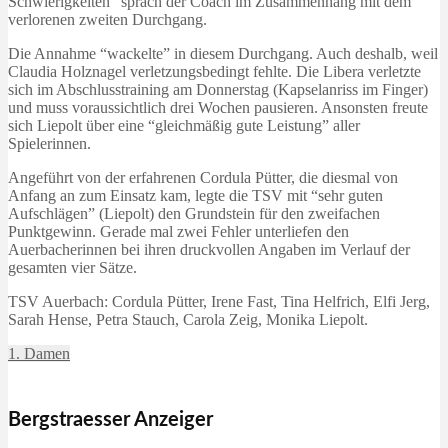
Schwierigkeiten” sprach der Coach im Zusammenhang mit dem
verlorenen zweiten Durchgang.
Die Annahme “wackelte” in diesem Durchgang. Auch deshalb, weil
Claudia Holznagel verletzungsbedingt fehlte. Die Libera verletzte
sich im Abschlusstraining am Donnerstag (Kapselanriss im Finger)
und muss voraussichtlich drei Wochen pausieren. Ansonsten freute
sich Liepolt über eine “gleichmäßig gute Leistung” aller
Spielerinnen.
Angeführt von der erfahrenen Cordula Pütter, die diesmal von
Anfang an zum Einsatz kam, legte die TSV mit “sehr guten
Aufschlägen” (Liepolt) den Grundstein für den zweifachen
Punktgewinn. Gerade mal zwei Fehler unterliefen den
Auerbacherinnen bei ihren druckvollen Angaben im Verlauf der
gesamten vier Sätze.
TSV Auerbach: Cordula Pütter, Irene Fast, Tina Helfrich, Elfi Jerg,
Sarah Hense, Petra Stauch, Carola Zeig, Monika Liepolt.
1. Damen
Bergstraesser Anzeiger