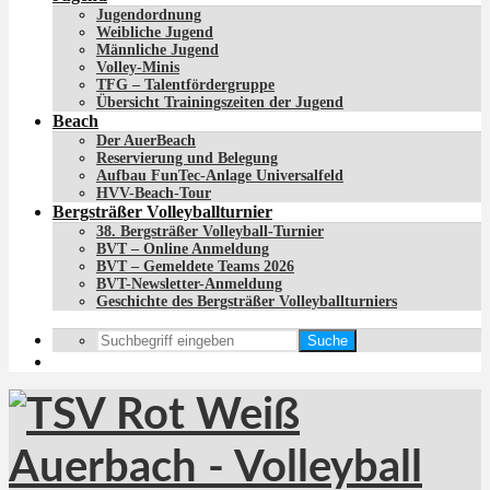
Jugendordnung
Weibliche Jugend
Männliche Jugend
Volley-Minis
TFG – Talentfördergruppe
Übersicht Trainingszeiten der Jugend
Beach
Der AuerBeach
Reservierung und Belegung
Aufbau FunTec-Anlage Universalfeld
HVV-Beach-Tour
Bergsträßer Volleyballturnier
38. Bergsträßer Volleyball-Turnier
BVT – Online Anmeldung
BVT – Gemeldete Teams 2026
BVT-Newsletter-Anmeldung
Geschichte des Bergsträßer Volleyballturniers
Suche