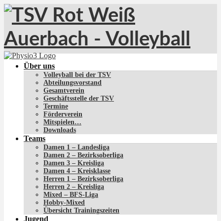
Über uns
Volleyball bei der TSV
Abteilungsvorstand
Gesamtverein
Geschäftsstelle der TSV
Termine
Förderverein
Mitspielen…
Downloads
Teams
Damen 1 – Landesliga
Damen 2 – Bezirksoberliga
Damen 3 – Kreisliga
Damen 4 – Kreisklasse
Herren 1 – Bezirksoberliga
Herren 2 – Kreisliga
Mixed – BFS-Liga
Hobby-Mixed
Übersicht Trainingszeiten
Jugend