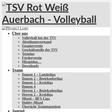
Über uns
Volleyball bei der TSV
Abteilungsvorstand
Gesamtverein
Geschäftsstelle der TSV
Termine
Förderverein
Mitspielen…
Downloads
Teams
Damen 1 – Landesliga
Damen 2 – Bezirksoberliga
Damen 3 – Kreisliga
Damen 4
Herren 1 – Bezirksoberliga
Herren 2 – Kreisliga
Mixed – BFS-Liga
Hobby-Mixed
Übersicht Trainingszeiten
Jugend