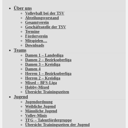
Über uns
Volleyball bei der TSV
Abteilungsvorstand
Gesamtverein
Geschäftsstelle der TSV
Termine
Förderverein
Mitspielen…
Downloads
Teams
Damen 1 – Landesliga
Damen 2 – Bezirksoberliga
Damen 3 – Kreisliga
Damen 4
Herren 1 – Bezirksoberliga
Herren 2 – Kreisliga
Mixed – BFS-Liga
Hobby-Mixed
Übersicht Trainingszeiten
Jugend
Jugendordnung
Weibliche Jugend
Männliche Jugend
Volley-Minis
TFG – Talentfördergruppe
Übersicht Trainingszeiten der Jugend