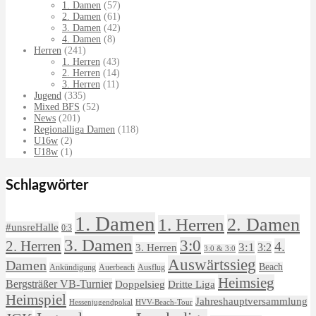
1. Damen
(57)
2. Damen
(61)
3. Damen
(42)
4. Damen
(8)
Herren
(241)
1. Herren
(43)
2. Herren
(14)
3. Herren
(11)
Jugend
(335)
Mixed BFS
(52)
News
(201)
Regionalliga Damen
(118)
U16w
(2)
U18w
(1)
Schlagwörter
1. Damen
2. Damen
1. Herren
#unsreHalle
0:3
3. Damen
3:0
2. Herren
4.
3:1
3:2
3. Herren
3:0 & 3:0
Auswärtssieg
Damen
Beach
Ankündigung
Auerbeach
Ausflug
Heimsieg
Bergsträßer VB-Turnier
Doppelsieg
Dritte Liga
Heimspiel
Jahreshauptversammlung
HVV-Beach-Tour
Hessenjugendpokal