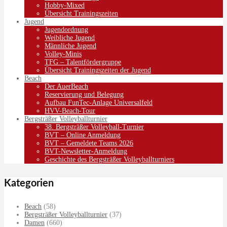
Hobby-Mixed
Übersicht Trainingszeiten
Jugend
Jugendordnung
Weibliche Jugend
Männliche Jugend
Volley-Minis
TFG – Talentfördergruppe
Übersicht Trainingszeiten der Jugend
Beach
Der AuerBeach
Reservierung und Belegung
Aufbau FunTec-Anlage Universalfeld
HVV-Beach-Tour
Bergsträßer Volleyballturnier
38. Bergsträßer Volleyball-Turnier
BVT – Online Anmeldung
BVT – Gemeldete Teams 2026
BVT-Newsletter-Anmeldung
Geschichte des Bergsträßer Volleyballturniers
Kategorien
Beach
(58)
Bergsträßer Volleyballturnier
(37)
Damen
(660)