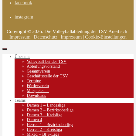
facebook
instagram
Copyright © 2026. Die Volleyballabteilung der TSV Auerbach |
Impressum
|
Datenschutz
|
Impressum
|
Cookie-Einstellungen
Über uns
Volleyball bei der TSV
Abteilungsvorstand
Gesamtverein
Geschäftsstelle der TSV
Termine
Förderverein
Mitspielen…
Downloads
Teams
Damen 1 – Landesliga
Damen 2 – Bezirksoberliga
Damen 3 – Kreisliga
Damen 4
Herren 1 – Bezirksoberliga
Herren 2 – Kreisliga
Mixed – BFS-Liga