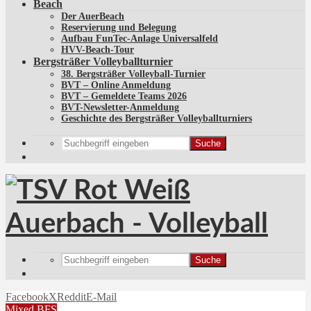
Beach
Der AuerBeach
Reservierung und Belegung
Aufbau FunTec-Anlage Universalfeld
HVV-Beach-Tour
Bergsträßer Volleyballturnier
38. Bergsträßer Volleyball-Turnier
BVT – Online Anmeldung
BVT – Gemeldete Teams 2026
BVT-Newsletter-Anmeldung
Geschichte des Bergsträßer Volleyballturniers
Suche
Suche
Facebook
X
Reddit
E-Mail
Mixed BFS