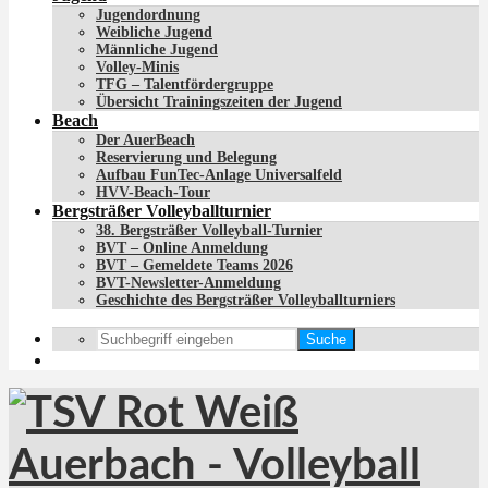
Jugendordnung
Weibliche Jugend
Männliche Jugend
Volley-Minis
TFG – Talentfördergruppe
Übersicht Trainingszeiten der Jugend
Beach
Der AuerBeach
Reservierung und Belegung
Aufbau FunTec-Anlage Universalfeld
HVV-Beach-Tour
Bergsträßer Volleyballturnier
38. Bergsträßer Volleyball-Turnier
BVT – Online Anmeldung
BVT – Gemeldete Teams 2026
BVT-Newsletter-Anmeldung
Geschichte des Bergsträßer Volleyballturniers
Suche