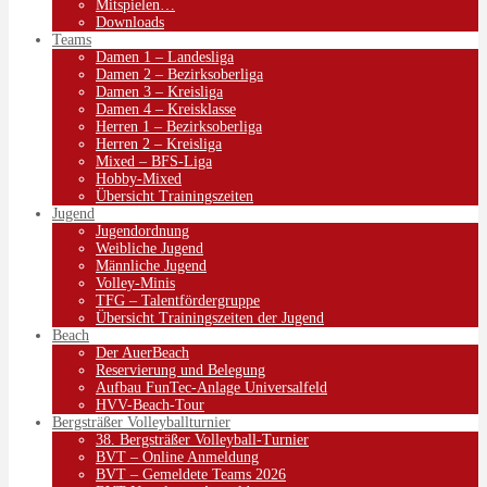
Mitspielen…
Downloads
Teams
Damen 1 – Landesliga
Damen 2 – Bezirksoberliga
Damen 3 – Kreisliga
Damen 4 – Kreisklasse
Herren 1 – Bezirksoberliga
Herren 2 – Kreisliga
Mixed – BFS-Liga
Hobby-Mixed
Übersicht Trainingszeiten
Jugend
Jugendordnung
Weibliche Jugend
Männliche Jugend
Volley-Minis
TFG – Talentfördergruppe
Übersicht Trainingszeiten der Jugend
Beach
Der AuerBeach
Reservierung und Belegung
Aufbau FunTec-Anlage Universalfeld
HVV-Beach-Tour
Bergsträßer Volleyballturnier
38. Bergsträßer Volleyball-Turnier
BVT – Online Anmeldung
BVT – Gemeldete Teams 2026