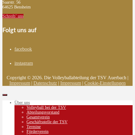
Saarstr. 56
64625 Bensheim
Schreib’ uns
Folgt uns auf
facebook
instagram
Copyright © 2026. Die Volleyballabteilung der TSV Auerbach |
Impressum
|
Datenschutz
|
Impressum
|
Cookie-Einstellungen
Über uns
Volleyball bei der TSV
Abteilungsvorstand
Gesamtverein
Geschäftsstelle der TSV
Termine
Förderverein