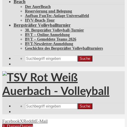
Beach
Der AuerBeach
Reservierung und Belegung
Aufbau FunTec-Anlage Universalfeld
HVV-Beach-Tour
Bergsträßer Volleyballturnier
38. Bergsträßer Volleyball-Turnier
BVT – Online Anmeldung
BVT – Gemeldete Teams 2026
BVT-Newsletter-Anmeldung
Geschichte des Bergsträßer Volleyballturniers
Suche
Suche
Facebook
X
Reddit
E-Mail
3. Damen
Damen