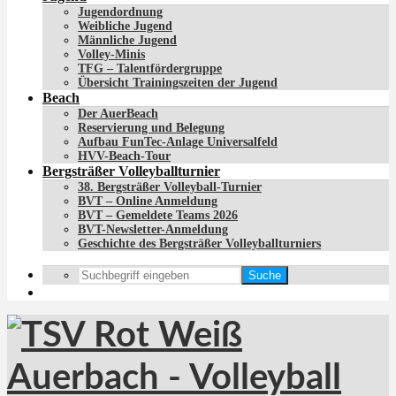
Jugendordnung
Weibliche Jugend
Männliche Jugend
Volley-Minis
TFG – Talentfördergruppe
Übersicht Trainingszeiten der Jugend
Beach
Der AuerBeach
Reservierung und Belegung
Aufbau FunTec-Anlage Universalfeld
HVV-Beach-Tour
Bergsträßer Volleyballturnier
38. Bergsträßer Volleyball-Turnier
BVT – Online Anmeldung
BVT – Gemeldete Teams 2026
BVT-Newsletter-Anmeldung
Geschichte des Bergsträßer Volleyballturniers
Suche