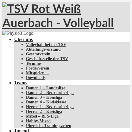
Über uns
Volleyball bei der TSV
Abteilungsvorstand
Gesamtverein
Geschäftsstelle der TSV
Termine
Förderverein
Mitspielen…
Downloads
Teams
Damen 1 – Landesliga
Damen 2 – Bezirksoberliga
Damen 3 – Kreisliga
Damen 4 – Kreisklasse
Herren 1 – Bezirksoberliga
Herren 2 – Kreisliga
Mixed – BFS-Liga
Hobby-Mixed
Übersicht Trainingszeiten
Jugend