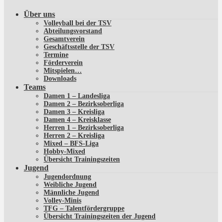
Über uns
Volleyball bei der TSV
Abteilungsvorstand
Gesamtverein
Geschäftsstelle der TSV
Termine
Förderverein
Mitspielen…
Downloads
Teams
Damen 1 – Landesliga
Damen 2 – Bezirksoberliga
Damen 3 – Kreisliga
Damen 4 – Kreisklasse
Herren 1 – Bezirksoberliga
Herren 2 – Kreisliga
Mixed – BFS-Liga
Hobby-Mixed
Übersicht Trainingszeiten
Jugend
Jugendordnung
Weibliche Jugend
Männliche Jugend
Volley-Minis
TFG – Talentfördergruppe
Übersicht Trainingszeiten der Jugend