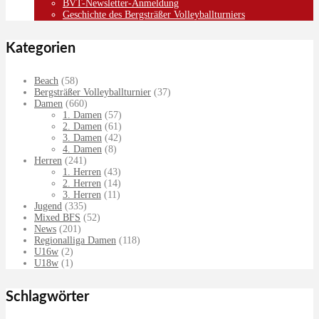
BVT-Newsletter-Anmeldung
Geschichte des Bergsträßer Volleyballturniers
Kategorien
Beach
(58)
Bergsträßer Volleyballturnier
(37)
Damen
(660)
1. Damen
(57)
2. Damen
(61)
3. Damen
(42)
4. Damen
(8)
Herren
(241)
1. Herren
(43)
2. Herren
(14)
3. Herren
(11)
Jugend
(335)
Mixed BFS
(52)
News
(201)
Regionalliga Damen
(118)
U16w
(2)
U18w
(1)
Schlagwörter