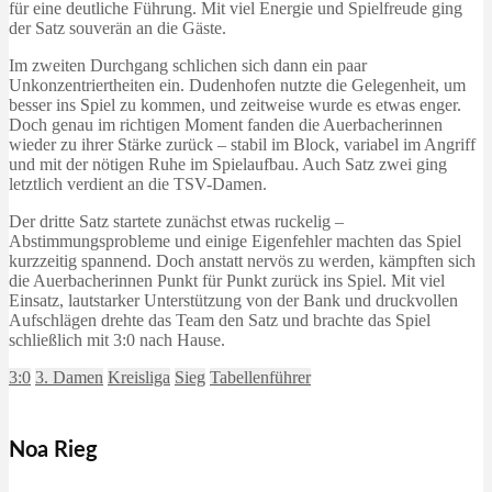
für eine deutliche Führung. Mit viel Energie und Spielfreude ging
der Satz souverän an die Gäste.
Im zweiten Durchgang schlichen sich dann ein paar
Unkonzentriertheiten ein. Dudenhofen nutzte die Gelegenheit, um
besser ins Spiel zu kommen, und zeitweise wurde es etwas enger.
Doch genau im richtigen Moment fanden die Auerbacherinnen
wieder zu ihrer Stärke zurück – stabil im Block, variabel im Angriff
und mit der nötigen Ruhe im Spielaufbau. Auch Satz zwei ging
letztlich verdient an die TSV-Damen.
Der dritte Satz startete zunächst etwas ruckelig –
Abstimmungsprobleme und einige Eigenfehler machten das Spiel
kurzzeitig spannend. Doch anstatt nervös zu werden, kämpften sich
die Auerbacherinnen Punkt für Punkt zurück ins Spiel. Mit viel
Einsatz, lautstarker Unterstützung von der Bank und druckvollen
Aufschlägen drehte das Team den Satz und brachte das Spiel
schließlich mit 3:0 nach Hause.
3:0
3. Damen
Kreisliga
Sieg
Tabellenführer
Noa Rieg