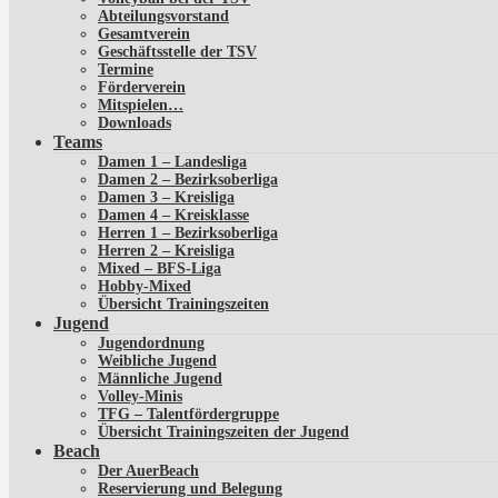
Abteilungsvorstand
Gesamtverein
Geschäftsstelle der TSV
Termine
Förderverein
Mitspielen…
Downloads
Teams
Damen 1 – Landesliga
Damen 2 – Bezirksoberliga
Damen 3 – Kreisliga
Damen 4 – Kreisklasse
Herren 1 – Bezirksoberliga
Herren 2 – Kreisliga
Mixed – BFS-Liga
Hobby-Mixed
Übersicht Trainingszeiten
Jugend
Jugendordnung
Weibliche Jugend
Männliche Jugend
Volley-Minis
TFG – Talentfördergruppe
Übersicht Trainingszeiten der Jugend
Beach
Der AuerBeach
Reservierung und Belegung