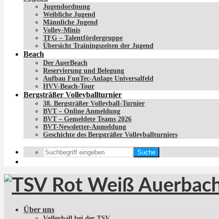
Jugendordnung
Weibliche Jugend
Männliche Jugend
Volley-Minis
TFG – Talentfördergruppe
Übersicht Trainingszeiten der Jugend
Beach
Der AuerBeach
Reservierung und Belegung
Aufbau FunTec-Anlage Universalfeld
HVV-Beach-Tour
Bergsträßer Volleyballturnier
38. Bergsträßer Volleyball-Turnier
BVT – Online Anmeldung
BVT – Gemeldete Teams 2026
BVT-Newsletter-Anmeldung
Geschichte des Bergsträßer Volleyballturniers
Suche
Über uns
Volleyball bei der TSV