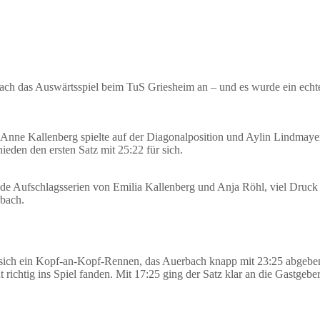
 das Auswärtsspiel beim TuS Griesheim an – und es wurde ein echter 
 Anne Kallenberg spielte auf der Diagonalposition und Aylin Lindmayer
den den ersten Satz mit 25:22 für sich.
nde Aufschlagsserien von Emilia Kallenberg und Anja Röhl, viel Druck 
rbach.
 sich ein Kopf-an-Kopf-Rennen, das Auerbach knapp mit 23:25 abgeben m
richtig ins Spiel fanden. Mit 17:25 ging der Satz klar an die Gastgeber