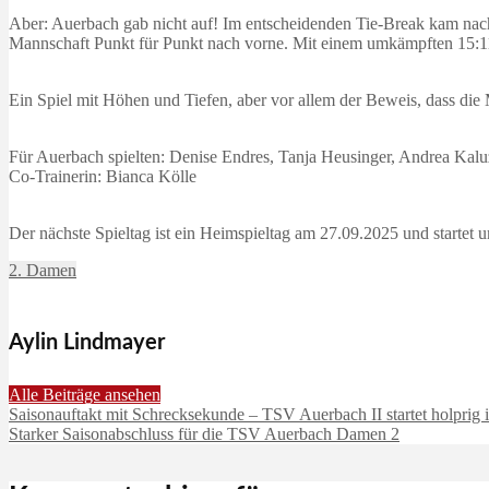
Aber: Auerbach gab nicht auf! Im entscheidenden Tie-Break kam nach
Mannschaft Punkt für Punkt nach vorne. Mit einem umkämpften 15:11 
Ein Spiel mit Höhen und Tiefen, aber vor allem der Beweis, dass di
Für Auerbach spielten: Denise Endres, Tanja Heusinger, Andrea Kalu
Co-Trainerin: Bianca Kölle
Der nächste Spieltag ist ein Heimspieltag am 27.09.2025 und starte
2. Damen
Aylin Lindmayer
Alle Beiträge ansehen
Saisonauftakt mit Schrecksekunde – TSV Auerbach II startet holprig 
Starker Saisonabschluss für die TSV Auerbach Damen 2