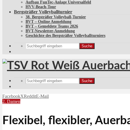
Aufbau FunTec-Anlage Universalfeld
HVV-Beach-Tour
Bergsträßer Volleyballturnier
38. Bergsträßer Volleyball-Turnier
BVT – Online Anmeldung
BVT – Gemeldete Teams 2026
BVT-Newsletter-Anmeldung
Geschichte des Bergsträßer Volleyballturniers
Suche
Suche
Facebook
X
Reddit
E-Mail
2. Damen
Flexibel, flexibler, Auer