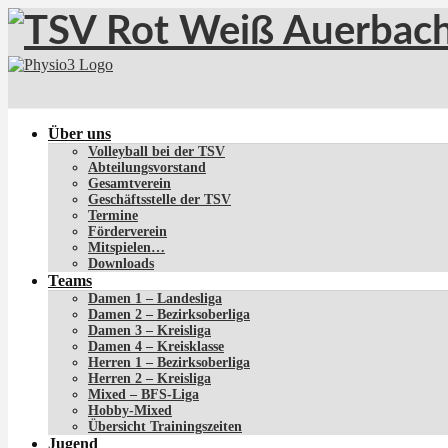
Über uns
Volleyball bei der TSV
Abteilungsvorstand
Gesamtverein
Geschäftsstelle der TSV
Termine
Förderverein
Mitspielen…
Downloads
Teams
Damen 1 – Landesliga
Damen 2 – Bezirksoberliga
Damen 3 – Kreisliga
Damen 4 – Kreisklasse
Herren 1 – Bezirksoberliga
Herren 2 – Kreisliga
Mixed – BFS-Liga
Hobby-Mixed
Übersicht Trainingszeiten
Jugend