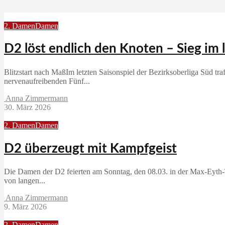
2. Damen
Damen
D2 löst endlich den Knoten – Sieg im 
Blitzstart nach MaßIm letzten Saisonspiel der Bezirksoberliga Süd 
nervenaufreibenden Fünf...
Anna Zimmermann
30. März 2026
2. Damen
Damen
D2 überzeugt mit Kampfgeist
Die Damen der D2 feierten am Sonntag, den 08.03. in der Max‑Eyth‑T
von langen...
Anna Zimmermann
9. März 2026
2. Damen
Damen