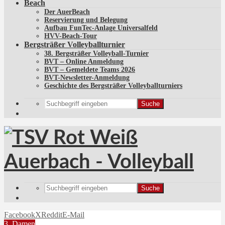
Beach
Der AuerBeach
Reservierung und Belegung
Aufbau FunTec-Anlage Universalfeld
HVV-Beach-Tour
Bergsträßer Volleyballturnier
38. Bergsträßer Volleyball-Turnier
BVT – Online Anmeldung
BVT – Gemeldete Teams 2026
BVT-Newsletter-Anmeldung
Geschichte des Bergsträßer Volleyballturniers
Suche
Suche
Facebook
X
Reddit
E-Mail
3. Damen