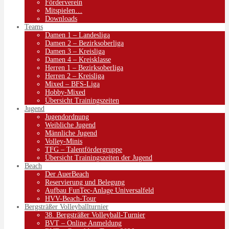
Förderverein
Mitspielen…
Downloads
Teams
Damen 1 – Landesliga
Damen 2 – Bezirksoberliga
Damen 3 – Kreisliga
Damen 4 – Kreisklasse
Herren 1 – Bezirksoberliga
Herren 2 – Kreisliga
Mixed – BFS-Liga
Hobby-Mixed
Übersicht Trainingszeiten
Jugend
Jugendordnung
Weibliche Jugend
Männliche Jugend
Volley-Minis
TFG – Talentfördergruppe
Übersicht Trainingszeiten der Jugend
Beach
Der AuerBeach
Reservierung und Belegung
Aufbau FunTec-Anlage Universalfeld
HVV-Beach-Tour
Bergsträßer Volleyballturnier
38. Bergsträßer Volleyball-Turnier
BVT – Online Anmeldung