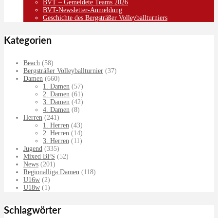
BVT – Gemeldete Teams 2026
BVT-Newsletter-Anmeldung
Geschichte des Bergsträßer Volleyballturniers
Kategorien
Beach
(58)
Bergsträßer Volleyballturnier
(37)
Damen
(660)
1. Damen
(57)
2. Damen
(61)
3. Damen
(42)
4. Damen
(8)
Herren
(241)
1. Herren
(43)
2. Herren
(14)
3. Herren
(11)
Jugend
(335)
Mixed BFS
(52)
News
(201)
Regionalliga Damen
(118)
U16w
(2)
U18w
(1)
Schlagwörter