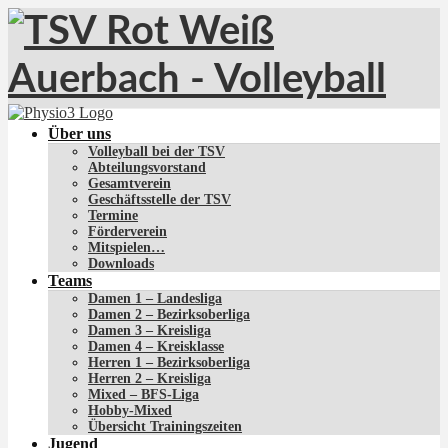
Über uns
Volleyball bei der TSV
Abteilungsvorstand
Gesamtverein
Geschäftsstelle der TSV
Termine
Förderverein
Mitspielen…
Downloads
Teams
Damen 1 – Landesliga
Damen 2 – Bezirksoberliga
Damen 3 – Kreisliga
Damen 4 – Kreisklasse
Herren 1 – Bezirksoberliga
Herren 2 – Kreisliga
Mixed – BFS-Liga
Hobby-Mixed
Übersicht Trainingszeiten
Jugend