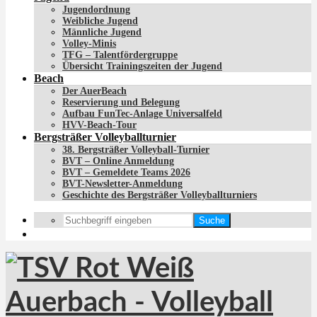
Jugendordnung
Weibliche Jugend
Männliche Jugend
Volley-Minis
TFG – Talentfördergruppe
Übersicht Trainingszeiten der Jugend
Beach
Der AuerBeach
Reservierung und Belegung
Aufbau FunTec-Anlage Universalfeld
HVV-Beach-Tour
Bergsträßer Volleyballturnier
38. Bergsträßer Volleyball-Turnier
BVT – Online Anmeldung
BVT – Gemeldete Teams 2026
BVT-Newsletter-Anmeldung
Geschichte des Bergsträßer Volleyballturniers
Suche