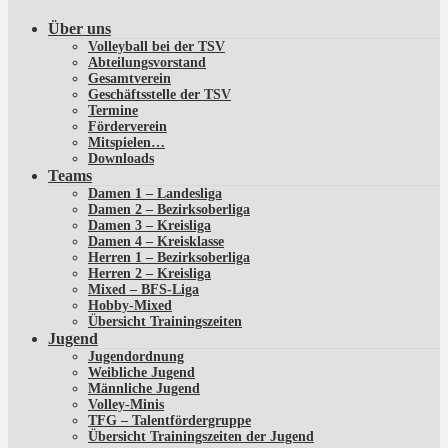
Über uns
Volleyball bei der TSV
Abteilungsvorstand
Gesamtverein
Geschäftsstelle der TSV
Termine
Förderverein
Mitspielen…
Downloads
Teams
Damen 1 – Landesliga
Damen 2 – Bezirksoberliga
Damen 3 – Kreisliga
Damen 4 – Kreisklasse
Herren 1 – Bezirksoberliga
Herren 2 – Kreisliga
Mixed – BFS-Liga
Hobby-Mixed
Übersicht Trainingszeiten
Jugend
Jugendordnung
Weibliche Jugend
Männliche Jugend
Volley-Minis
TFG – Talentfördergruppe
Übersicht Trainingszeiten der Jugend