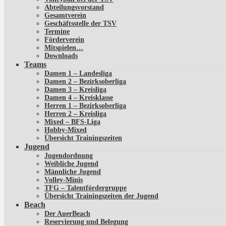
Abteilungsvorstand
Gesamtverein
Geschäftsstelle der TSV
Termine
Förderverein
Mitspielen…
Downloads
Teams
Damen 1 – Landesliga
Damen 2 – Bezirksoberliga
Damen 3 – Kreisliga
Damen 4 – Kreisklasse
Herren 1 – Bezirksoberliga
Herren 2 – Kreisliga
Mixed – BFS-Liga
Hobby-Mixed
Übersicht Trainingszeiten
Jugend
Jugendordnung
Weibliche Jugend
Männliche Jugend
Volley-Minis
TFG – Talentfördergruppe
Übersicht Trainingszeiten der Jugend
Beach
Der AuerBeach
Reservierung und Belegung