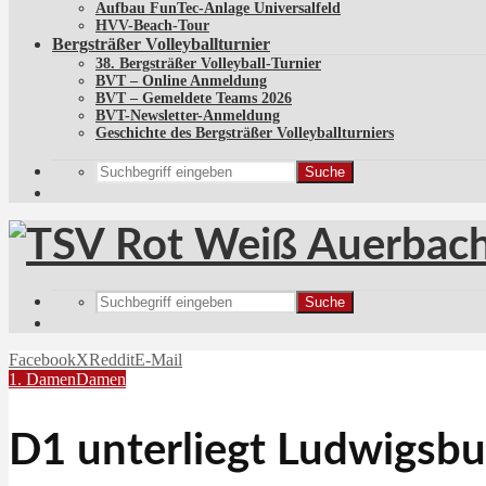
Aufbau FunTec-Anlage Universalfeld
HVV-Beach-Tour
Bergsträßer Volleyballturnier
38. Bergsträßer Volleyball-Turnier
BVT – Online Anmeldung
BVT – Gemeldete Teams 2026
BVT-Newsletter-Anmeldung
Geschichte des Bergsträßer Volleyballturniers
Suche
Suche
Facebook
X
Reddit
E-Mail
1. Damen
Damen
D1 unterliegt Ludwigsbu