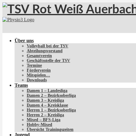
Über uns
Volleyball bei der TSV
Abteilungsvorstand
Gesamtverein
Geschäftsstelle der TSV
Termine
Förderverein
Mitspielen…
Downloads
Teams
Damen 1 – Landesliga
Damen 2 – Bezirksoberliga
Damen 3 – Kreisliga
Damen 4 – Kreisklasse
Herren 1 – Bezirksoberliga
Herren 2 – Kreisliga
Mixed – BFS-Liga
Hobby-Mixed
Übersicht Trainingszeiten
Jugend