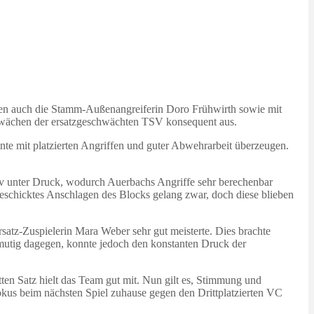
lten auch die Stamm-Außenangreiferin Doro Frühwirth sowie mit
Schwächen der ersatzgeschwächten TSV konsequent aus.
onnte mit platzierten Angriffen und guter Abwehrarbeit überzeugen.
v unter Druck, wodurch Auerbachs Angriffe sehr berechenbar
schicktes Anschlagen des Blocks gelang zwar, doch diese blieben
satz-Zuspielerin Mara Weber sehr gut meisterte. Dies brachte
h mutig dagegen, konnte jedoch den konstanten Druck der
tten Satz hielt das Team gut mit. Nun gilt es, Stimmung und
Fokus beim nächsten Spiel zuhause gegen den Drittplatzierten VC