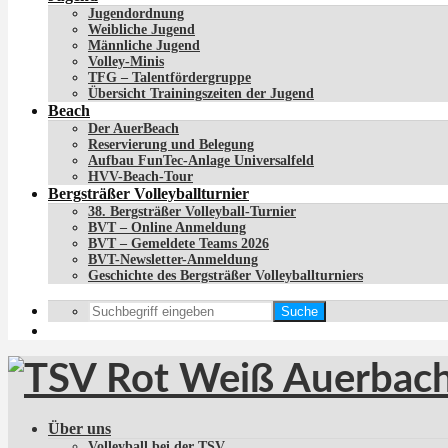
Jugendordnung
Weibliche Jugend
Männliche Jugend
Volley-Minis
TFG – Talentfördergruppe
Übersicht Trainingszeiten der Jugend
Beach
Der AuerBeach
Reservierung und Belegung
Aufbau FunTec-Anlage Universalfeld
HVV-Beach-Tour
Bergsträßer Volleyballturnier
38. Bergsträßer Volleyball-Turnier
BVT – Online Anmeldung
BVT – Gemeldete Teams 2026
BVT-Newsletter-Anmeldung
Geschichte des Bergsträßer Volleyballturniers
Suche
Über uns
Volleyball bei der TSV