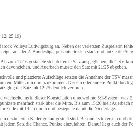
:12, 25:19)
Barock Volleys Ludwigsburg an. Neben der verletzten Zuspielerin feh
eiger aus der 2. Bundesliga, präsentierte sich stark und nutzte die 
e. Bis zum 17:16 gestaltete sich der erste Satz ausgeglichen, die TSV k
nen davonziehen, und Auerbach musste den Satz mit 21:25 abgeben.
ckvolle und platzierte Aufschläge setzten die Annahme der TSV massi
m ein Mittel, um durchzukommen. Der ein oder andere Punkt durch ge
 ging der Satz mit 12:25 deutlich verloren.
nd wechselte ins in dieser Konstellation ungewohnte 5:1-System, was Er
z punktete mehrfach stark über die Mitte. Bis zum 15:20 hielt Auerbac
am Ende mit 19:25 durch und besiegelte damit die Niederlage.
nem dezimierten Kader gut aufgestellt sind. Besonders im ersten und dri
mit jedem Satz die Chance, Punkte einzufahren. Darauf liegt auch der 