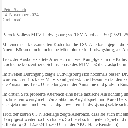
Petra Stauch
24. November 2024
2 min read
Barock Volleys MTV Ludwigsburg vs. TSV Auerbach 3:0 (25:21, 25
Mit einem stark dezimierten Kader trat die TSV Auerbach gegen die 
Noemi Bürkner auch noch eine Mittelblockerin. Ludwigsburg, als Abst
Trotz der Ausfälle startete Auerbach mit viel Kampfgeist in die Parti
Doch eine konzentrierte Schlussphase des MTV ließ die Gastgeberin
Im zweiten Durchgang zeigte Ludwigsburg sich nochmals besser. Dru
wurden. Der Block des MTV stand perfekt. Die Hessinnen fanden kau
die Ausnahme. Trotz Umstellungen in der Annahme und großem Einsatz
Im dritten Satz probierte Auerbach eine neue taktische Ausrichtung u
nochmal ein wenig mehr Variabilität ins Angriffspiel, und Karo Diet
Gastgeberinnen nicht vollständig abwehren. Ludwigsburg setzte sich 
Trotz der klaren 0:3-Niederlage zeigte Auerbach, dass sie auch mit ei
Kampfgeist weiter hoch zu halten. So bietet sich in jedem Spiel und 
Offenburg (01.12.2024 15:30 Uhr in der AKG-Halle Bensheim).