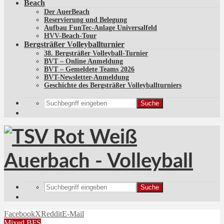
Beach
Der AuerBeach
Reservierung und Belegung
Aufbau FunTec-Anlage Universalfeld
HVV-Beach-Tour
Bergsträßer Volleyballturnier
38. Bergsträßer Volleyball-Turnier
BVT – Online Anmeldung
BVT – Gemeldete Teams 2026
BVT-Newsletter-Anmeldung
Geschichte des Bergsträßer Volleyballturniers
Suche
Suche
Facebook
X
Reddit
E-Mail
Mixed BFS