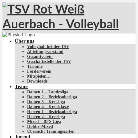
Über uns
Volleyball bei der TSV
Abteilungsvorstand
Gesamtverein
Geschäftsstelle der TSV
Termine
Förderverein
Mitspielen…
Downloads
Teams
Damen 1 – Landesliga
Damen 2 – Bezirksoberliga
Damen 3 – Kreisliga
Damen 4 – Kreisklasse
Herren 1 – Bezirksoberliga
Herren 2 – Kreisliga
Mixed – BFS-Liga
Hobby-Mixed
Übersicht Trainingszeiten
Jugend