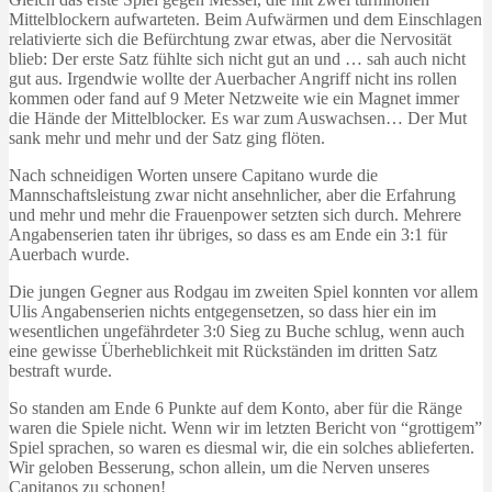
Mittelblockern aufwarteten. Beim Aufwärmen und dem Einschlagen
relativierte sich die Befürchtung zwar etwas, aber die Nervosität
blieb: Der erste Satz fühlte sich nicht gut an und … sah auch nicht
gut aus. Irgendwie wollte der Auerbacher Angriff nicht ins rollen
kommen oder fand auf 9 Meter Netzweite wie ein Magnet immer
die Hände der Mittelblocker. Es war zum Auswachsen… Der Mut
sank mehr und mehr und der Satz ging flöten.
Nach schneidigen Worten unsere Capitano wurde die
Mannschaftsleistung zwar nicht ansehnlicher, aber die Erfahrung
und mehr und mehr die Frauenpower setzten sich durch. Mehrere
Angabenserien taten ihr übriges, so dass es am Ende ein 3:1 für
Auerbach wurde.
Die jungen Gegner aus Rodgau im zweiten Spiel konnten vor allem
Ulis Angabenserien nichts entgegensetzen, so dass hier ein im
wesentlichen ungefährdeter 3:0 Sieg zu Buche schlug, wenn auch
eine gewisse Überheblichkeit mit Rückständen im dritten Satz
bestraft wurde.
So standen am Ende 6 Punkte auf dem Konto, aber für die Ränge
waren die Spiele nicht. Wenn wir im letzten Bericht von “grottigem”
Spiel sprachen, so waren es diesmal wir, die ein solches ablieferten.
Wir geloben Besserung, schon allein, um die Nerven unseres
Capitanos zu schonen!