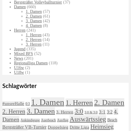
Bergsträßer Volleyballturnier
(37)
Damen
(660)
1. Damen
(57)
2. Damen
(61)
3. Damen
(42)
4. Damen
(8)
Herren
(241)
1. Herren
(43)
2. Herren
(14)
3. Herren
(11)
Jugend
(335)
Mixed BFS
(52)
News
(201)
Regionalliga Damen
(118)
U16w
(2)
U18w
(1)
Schlagwörter
1. Damen
2. Damen
1. Herren
#unsreHalle
0:3
3. Damen
3:0
2. Herren
4.
3:1
3:2
3. Herren
3:0 & 3:0
Auswärtssieg
Damen
Beach
Ankündigung
Auerbeach
Ausflug
Heimsieg
Bergsträßer VB-Turnier
Doppelsieg
Dritte Liga