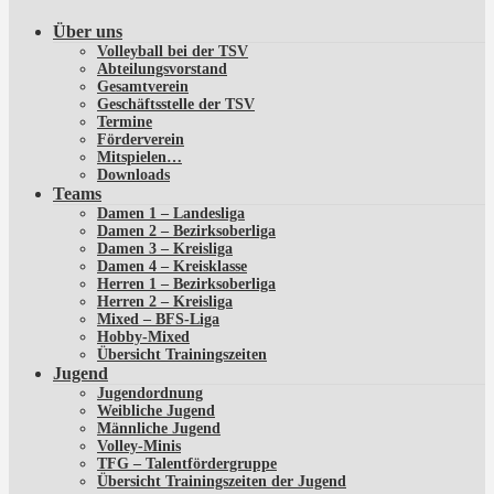
Über uns
Volleyball bei der TSV
Abteilungsvorstand
Gesamtverein
Geschäftsstelle der TSV
Termine
Förderverein
Mitspielen…
Downloads
Teams
Damen 1 – Landesliga
Damen 2 – Bezirksoberliga
Damen 3 – Kreisliga
Damen 4 – Kreisklasse
Herren 1 – Bezirksoberliga
Herren 2 – Kreisliga
Mixed – BFS-Liga
Hobby-Mixed
Übersicht Trainingszeiten
Jugend
Jugendordnung
Weibliche Jugend
Männliche Jugend
Volley-Minis
TFG – Talentfördergruppe
Übersicht Trainingszeiten der Jugend