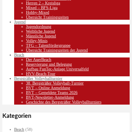
Herren 2 – Kreisliga
Mixed – BFS-Liga
Hobby-Mixed
Übersicht Trainingszeiten
Jugend
Jugendordnung
Weibliche Jugend
Männliche Jugend
Volley-Minis
TFG – Talentfördergruppe
Übersicht Trainingszeiten der Jugend
Beach
Der AuerBeach
Reservierung und Belegung
Aufbau FunTec-Anlage Universalfeld
HVV-Beach-Tour
Bergsträßer Volleyballturnier
38. Bergsträßer Volleyball-Turnier
BVT – Online Anmeldung
BVT – Gemeldete Teams 2026
BVT-Newsletter-Anmeldung
Geschichte des Bergsträßer Volleyballturniers
Kategorien
Beach
(58)