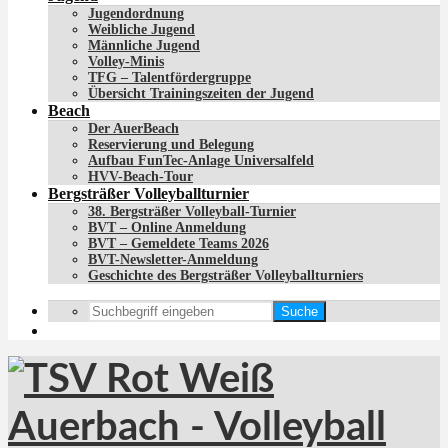
Jugendordnung
Weibliche Jugend
Männliche Jugend
Volley-Minis
TFG – Talentfördergruppe
Übersicht Trainingszeiten der Jugend
Beach
Der AuerBeach
Reservierung und Belegung
Aufbau FunTec-Anlage Universalfeld
HVV-Beach-Tour
Bergsträßer Volleyballturnier
38. Bergsträßer Volleyball-Turnier
BVT – Online Anmeldung
BVT – Gemeldete Teams 2026
BVT-Newsletter-Anmeldung
Geschichte des Bergsträßer Volleyballturniers
Suche