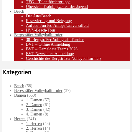
TFG – Talentfördergruppe
Übersicht Trainingszeiten der Jugend
Beach
Der AuerBeach
Reservierung und Belegung
Aufbau FunTec-Anlage Universalfeld
HVV-Beach-Tour
Bergsträßer Volleyballturnier
38. Bergsträßer Volleyball-Turnier
BVT – Online Anmeldung
BVT – Gemeldete Teams 2026
BVT-Newsletter-Anmeldung
Geschichte des Bergsträßer Volleyballturniers
Kategorien
Beach
(58)
Bergsträßer Volleyballturnier
(37)
Damen
(660)
1. Damen
(57)
2. Damen
(61)
3. Damen
(42)
4. Damen
(8)
Herren
(241)
1. Herren
(43)
2. Herren
(14)