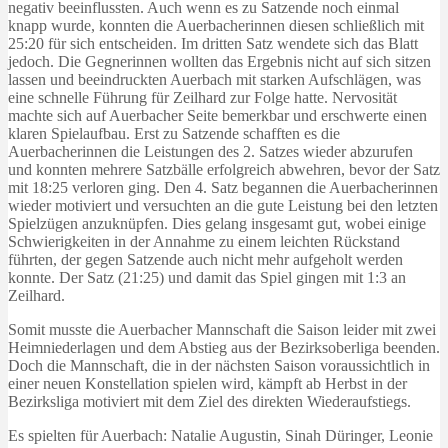
negativ beeinflussten. Auch wenn es zu Satzende noch einmal
knapp wurde, konnten die Auerbacherinnen diesen schließlich mit
25:20 für sich entscheiden. Im dritten Satz wendete sich das Blatt
jedoch. Die Gegnerinnen wollten das Ergebnis nicht auf sich sitzen
lassen und beeindruckten Auerbach mit starken Aufschlägen, was
eine schnelle Führung für Zeilhard zur Folge hatte. Nervosität
machte sich auf Auerbacher Seite bemerkbar und erschwerte einen
klaren Spielaufbau. Erst zu Satzende schafften es die
Auerbacherinnen die Leistungen des 2. Satzes wieder abzurufen
und konnten mehrere Satzbälle erfolgreich abwehren, bevor der Satz
mit 18:25 verloren ging. Den 4. Satz begannen die Auerbacherinnen
wieder motiviert und versuchten an die gute Leistung bei den letzten
Spielzügen anzuknüpfen. Dies gelang insgesamt gut, wobei einige
Schwierigkeiten in der Annahme zu einem leichten Rückstand
führten, der gegen Satzende auch nicht mehr aufgeholt werden
konnte. Der Satz (21:25) und damit das Spiel gingen mit 1:3 an
Zeilhard.
Somit musste die Auerbacher Mannschaft die Saison leider mit zwei
Heimniederlagen und dem Abstieg aus der Bezirksoberliga beenden.
Doch die Mannschaft, die in der nächsten Saison voraussichtlich in
einer neuen Konstellation spielen wird, kämpft ab Herbst in der
Bezirksliga motiviert mit dem Ziel des direkten Wiederaufstiegs.
Es spielten für Auerbach: Natalie Augustin, Sinah Düringer, Leonie