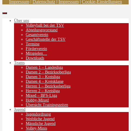
Impressum
|
Datenschutz
|
Impressum
|
Cookie-Einstellungen
Über uns
Volleyball bei der TSV
Abteilungsvorstand
Gesamtverein
Geschäftsstelle der TSV
Termine
Förderverein
Mitspielen…
Downloads
Teams
Damen 1 – Landesliga
Damen 2 – Bezirksoberliga
Damen 3 – Kreisliga
Damen 4 – Kreisklasse
Herren 1 – Bezirksoberliga
Herren 2 – Kreisliga
Mixed – BFS-Liga
Hobby-Mixed
Übersicht Trainingszeiten
Jugend
Jugendordnung
Weibliche Jugend
Männliche Jugend
Volley-Minis