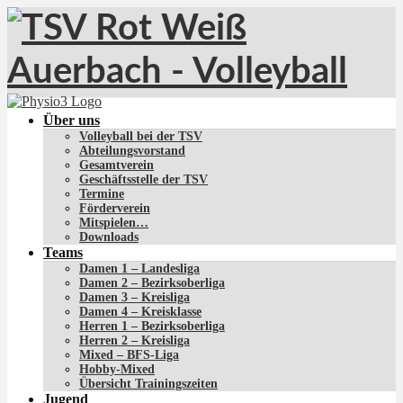
Über uns
Volleyball bei der TSV
Abteilungsvorstand
Gesamtverein
Geschäftsstelle der TSV
Termine
Förderverein
Mitspielen…
Downloads
Teams
Damen 1 – Landesliga
Damen 2 – Bezirksoberliga
Damen 3 – Kreisliga
Damen 4 – Kreisklasse
Herren 1 – Bezirksoberliga
Herren 2 – Kreisliga
Mixed – BFS-Liga
Hobby-Mixed
Übersicht Trainingszeiten
Jugend