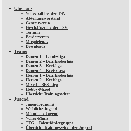
Über uns
Volleyball bei der TSV
Abteilungsvorstand
Gesamtverein
Geschäftsstelle der TSV
Termine
Förderverein
Mitspielen…
Downloads
Teams
Damen 1 – Landesliga
Damen 2 – Bezirksoberliga
Damen 3 – Kreisliga
Damen 4 – Kreisklasse
Herren 1 – Bezirksoberliga
Herren 2 – Kreisliga
Mixed – BFS-Liga
Hobby-Mixed
Übersicht Trainingszeiten
Jugend
Jugendordnung
Weibliche Jugend
Männliche Jugend
Volley-Minis
TFG – Talentfördergruppe
Übersicht Trainingszeiten der Jugend