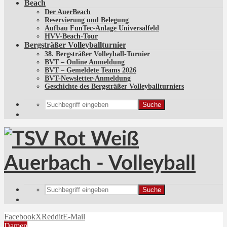
Beach
Der AuerBeach
Reservierung und Belegung
Aufbau FunTec-Anlage Universalfeld
HVV-Beach-Tour
Bergsträßer Volleyballturnier
38. Bergsträßer Volleyball-Turnier
BVT – Online Anmeldung
BVT – Gemeldete Teams 2026
BVT-Newsletter-Anmeldung
Geschichte des Bergsträßer Volleyballturniers
Suche
Suche
Facebook
X
Reddit
E-Mail
Damen