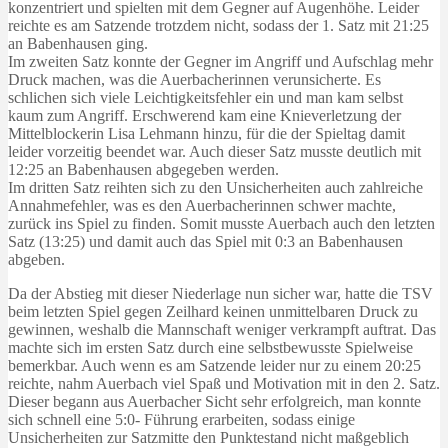
konzentriert und spielten mit dem Gegner auf Augenhöhe. Leider
reichte es am Satzende trotzdem nicht, sodass der 1. Satz mit 21:25
an Babenhausen ging.
Im zweiten Satz konnte der Gegner im Angriff und Aufschlag mehr
Druck machen, was die Auerbacherinnen verunsicherte. Es
schlichen sich viele Leichtigkeitsfehler ein und man kam selbst
kaum zum Angriff. Erschwerend kam eine Knieverletzung der
Mittelblockerin Lisa Lehmann hinzu, für die der Spieltag damit
leider vorzeitig beendet war. Auch dieser Satz musste deutlich mit
12:25 an Babenhausen abgegeben werden.
Im dritten Satz reihten sich zu den Unsicherheiten auch zahlreiche
Annahmefehler, was es den Auerbacherinnen schwer machte,
zurück ins Spiel zu finden. Somit musste Auerbach auch den letzten
Satz (13:25) und damit auch das Spiel mit 0:3 an Babenhausen
abgeben.
Da der Abstieg mit dieser Niederlage nun sicher war, hatte die TSV
beim letzten Spiel gegen Zeilhard keinen unmittelbaren Druck zu
gewinnen, weshalb die Mannschaft weniger verkrampft auftrat. Das
machte sich im ersten Satz durch eine selbstbewusste Spielweise
bemerkbar. Auch wenn es am Satzende leider nur zu einem 20:25
reichte, nahm Auerbach viel Spaß und Motivation mit in den 2. Satz.
Dieser begann aus Auerbacher Sicht sehr erfolgreich, man konnte
sich schnell eine 5:0- Führung erarbeiten, sodass einige
Unsicherheiten zur Satzmitte den Punktestand nicht maßgeblich