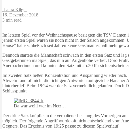
Laura Kilgus
16. Dezember 2018
3 min read
Im letzten Spiel vor der Weihnachtspause besiegten die TSV Damen i
jenem ersten Spiel waren sie noch nicht in der Saison angekommen. Um
Hause” hatte schließlich seit Jahren keine Gastmannschaft mehr gew
Dennoch startete die Mannschaft schwach in den ersten Satz und lag 
Gastgeberinnen ins Spiel, das nun auf Augenhöhe verlief. Doro Frühw
Auerbacherinnen und konnten den Satz mit 25:20 für sich entscheide
Im zweiten Satz ließen Konzentration und Anspannung wieder nach. Z
Abwehr fand oft nicht die richtigen Antworten auf gezielte Hanauer 
hinterherlief. Beim 18:24 war der Satz vermeintlich gelaufen. Doch 
Schlusspunkt.
Da war wohl wer im Netz…
Der dritte Satz knüpfte an die verhaltene Leistung des Vorherigen an
möglich. Der folgende Angriff wurde oft nicht entscheidend vom Auer
Gegners. Das Ergebnis von 19:25 passte zu diesem Spielverlauf.