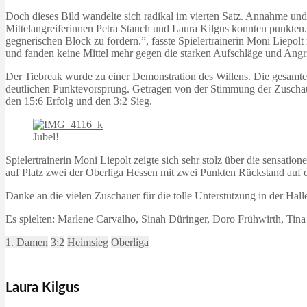
Doch dieses Bild wandelte sich radikal im vierten Satz. Annahme und
Mittelangreiferinnen Petra Stauch und Laura Kilgus konnten punkten. 
gegnerischen Block zu fordern.”, fasste Spielertrainerin Moni Liep
und fanden keine Mittel mehr gegen die starken Aufschläge und Angri
Der Tiebreak wurde zu einer Demonstration des Willens. Die gesamte
deutlichen Punktevorsprung. Getragen von der Stimmung der Zuschau
den 15:6 Erfolg und den 3:2 Sieg.
Jubel!
Spielertrainerin Moni Liepolt zeigte sich sehr stolz über die sensati
auf Platz zwei der Oberliga Hessen mit zwei Punkten Rückstand auf
Danke an die vielen Zuschauer für die tolle Unterstützung in der Hall
Es spielten: Marlene Carvalho, Sinah Düringer, Doro Frühwirth, Tina 
1. Damen
3:2
Heimsieg
Oberliga
Laura Kilgus