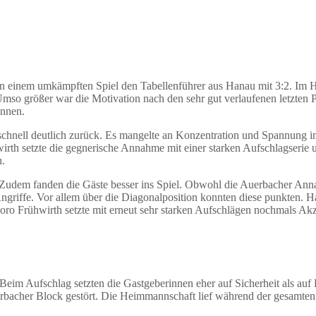
n einem umkämpften Spiel den Tabellenführer aus Hanau mit 3:2. Im Hi
so größer war die Motivation nach den sehr gut verlaufenen letzten Pa
onnen.
schnell deutlich zurück. Es mangelte an Konzentration und Spannung i
irth setzte die gegnerische Annahme mit einer starken Aufschlagserie 
n.
udem fanden die Gäste besser ins Spiel. Obwohl die Auerbacher Annah
Angriffe. Vor allem über die Diagonalposition konnten diese punkten. 
Doro Frühwirth setzte mit erneut sehr starken Aufschlägen nochmals Ak
. Beim Aufschlag setzten die Gastgeberinnen eher auf Sicherheit als au
bacher Block gestört. Die Heimmannschaft lief während der gesamten Da