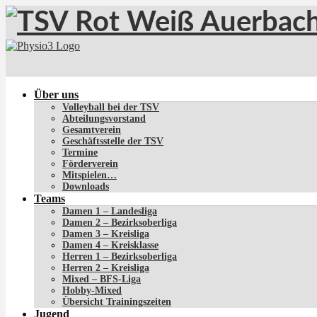
Über uns
Volleyball bei der TSV
Abteilungsvorstand
Gesamtverein
Geschäftsstelle der TSV
Termine
Förderverein
Mitspielen…
Downloads
Teams
Damen 1 – Landesliga
Damen 2 – Bezirksoberliga
Damen 3 – Kreisliga
Damen 4 – Kreisklasse
Herren 1 – Bezirksoberliga
Herren 2 – Kreisliga
Mixed – BFS-Liga
Hobby-Mixed
Übersicht Trainingszeiten
Jugend