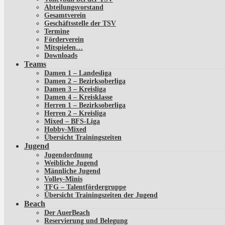
Abteilungsvorstand
Gesamtverein
Geschäftsstelle der TSV
Termine
Förderverein
Mitspielen…
Downloads
Teams
Damen 1 – Landesliga
Damen 2 – Bezirksoberliga
Damen 3 – Kreisliga
Damen 4 – Kreisklasse
Herren 1 – Bezirksoberliga
Herren 2 – Kreisliga
Mixed – BFS-Liga
Hobby-Mixed
Übersicht Trainingszeiten
Jugend
Jugendordnung
Weibliche Jugend
Männliche Jugend
Volley-Minis
TFG – Talentfördergruppe
Übersicht Trainingszeiten der Jugend
Beach
Der AuerBeach
Reservierung und Belegung