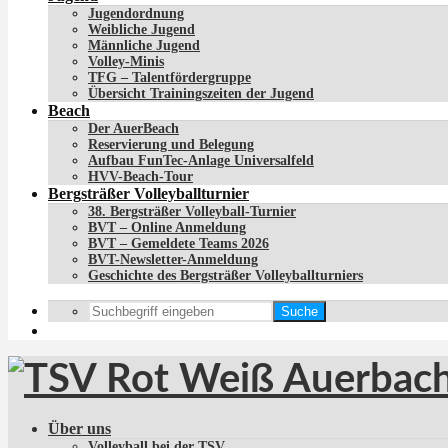
Jugendordnung
Weibliche Jugend
Männliche Jugend
Volley-Minis
TFG – Talentfördergruppe
Übersicht Trainingszeiten der Jugend
Beach
Der AuerBeach
Reservierung und Belegung
Aufbau FunTec-Anlage Universalfeld
HVV-Beach-Tour
Bergsträßer Volleyballturnier
38. Bergsträßer Volleyball-Turnier
BVT – Online Anmeldung
BVT – Gemeldete Teams 2026
BVT-Newsletter-Anmeldung
Geschichte des Bergsträßer Volleyballturniers
Suche
Über uns
Volleyball bei der TSV