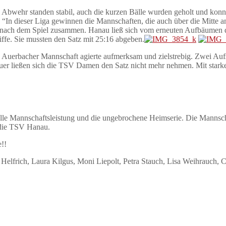
 Abwehr standen stabil, auch die kurzen Bälle wurden geholt und konn
“In dieser Liga gewinnen die Mannschaften, die auch über die Mitte an
olt nach dem Spiel zusammen. Hanau ließ sich vom erneuten Aufbäumen 
ffe. Sie mussten den Satz mit 25:16 abgeben.
 Auerbacher Mannschaft agierte aufmerksam und zielstrebig. Zwei Aufs
er ließen sich die TSV Damen den Satz nicht mehr nehmen. Mit starke
onelle Mannschaftsleistung und die ungebrochene Heimserie. Die Mannsch
 die TSV Hanau.
e!!
Helfrich, Laura Kilgus, Moni Liepolt, Petra Stauch, Lisa Weihrauch, C