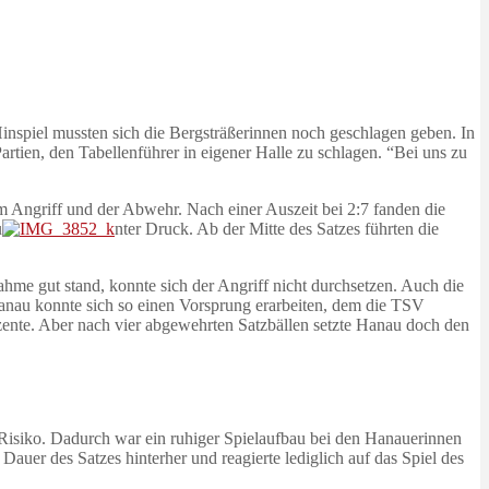
nspiel mussten sich die Bergsträßerinnen noch geschlagen geben. In
rtien, den Tabellenführer in eigener Halle zu schlagen. “Bei uns zu
m Angriff und der Abwehr. Nach einer Auszeit bei 2:7 fanden die
u
nter Druck. Ab der Mitte des Satzes führten die
me gut stand, konnte sich der Angriff nicht durchsetzen. Auch die
Hanau konnte sich so einen Vorsprung erarbeiten, dem die TSV
zente. Aber nach vier abgewehrten Satzbällen setzte Hanau doch den
f Risiko. Dadurch war ein ruhiger Spielaufbau bei den Hanauerinnen
uer des Satzes hinterher und reagierte lediglich auf das Spiel des