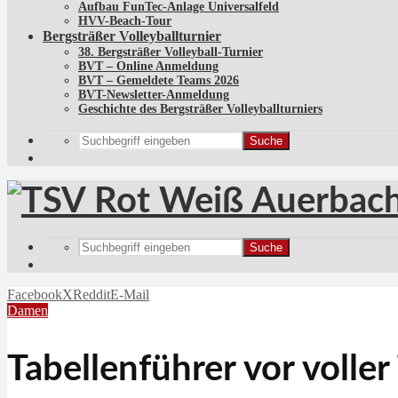
Aufbau FunTec-Anlage Universalfeld
HVV-Beach-Tour
Bergsträßer Volleyballturnier
38. Bergsträßer Volleyball-Turnier
BVT – Online Anmeldung
BVT – Gemeldete Teams 2026
BVT-Newsletter-Anmeldung
Geschichte des Bergsträßer Volleyballturniers
Suche
Suche
Facebook
X
Reddit
E-Mail
Damen
Tabellenführer vor volle