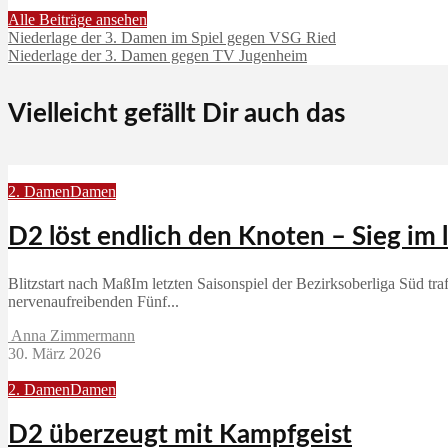
Alle Beiträge ansehen
Niederlage der 3. Damen im Spiel gegen VSG Ried
Niederlage der 3. Damen gegen TV Jugenheim
Vielleicht gefällt Dir auch das
2. Damen
Damen
D2 löst endlich den Knoten – Sieg im 
Blitzstart nach MaßIm letzten Saisonspiel der Bezirksoberliga Süd 
nervenaufreibenden Fünf...
Anna Zimmermann
30. März 2026
2. Damen
Damen
D2 überzeugt mit Kampfgeist