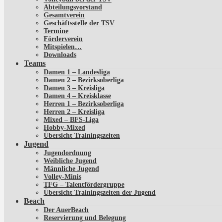
Abteilungsvorstand
Gesamtverein
Geschäftsstelle der TSV
Termine
Förderverein
Mitspielen…
Downloads
Teams
Damen 1 – Landesliga
Damen 2 – Bezirksoberliga
Damen 3 – Kreisliga
Damen 4 – Kreisklasse
Herren 1 – Bezirksoberliga
Herren 2 – Kreisliga
Mixed – BFS-Liga
Hobby-Mixed
Übersicht Trainingszeiten
Jugend
Jugendordnung
Weibliche Jugend
Männliche Jugend
Volley-Minis
TFG – Talentfördergruppe
Übersicht Trainingszeiten der Jugend
Beach
Der AuerBeach
Reservierung und Belegung