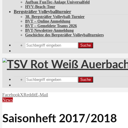
Aufbau FunTec-Anlage Universalfeld
HVV-Beach-Tour
Bergsträßer Volleyballturnier
38. Bergsträßer Volleyball-Turnier
BVT – Online Anmeldung
BVT – Gemeldete Teams 2026
BVT-Newsletter-Anmeldung
Geschichte des Bergsträßer Volleyballturniers
Suche
Suche
Facebook
X
Reddit
E-Mail
News
Saisonheft 2017/2018