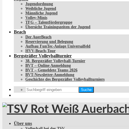
Jugendordnung
Weibliche Jugend
Männliche Jugend
Volley-Minis
TFG – Talentfördergruppe
Übersicht Trainingszeiten der Jugend
Beach
Der AuerBeach
Reservierung und Belegung
Aufbau FunTec-Anlage Universalfeld
HVV-Beach-Tour
Bergsträßer Volleyballturnier
38. Bergsträßer Volleyball-Turnier
BVT – Online Anmeldung
BVT – Gemeldete Teams 2026
BVT-Newsletter-Anmeldung
Geschichte des Bergsträßer Volleyballturniers
Suche
Über uns
Volleyball bei der TSV