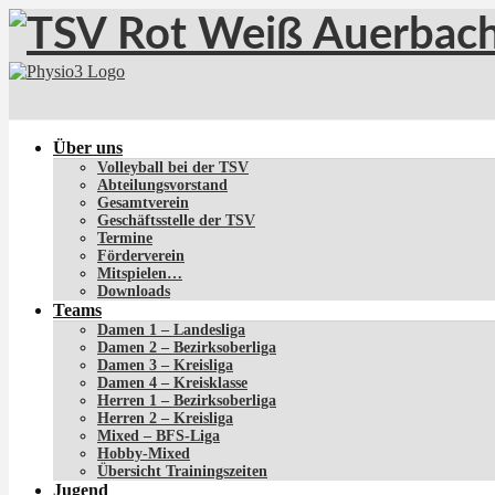
Über uns
Volleyball bei der TSV
Abteilungsvorstand
Gesamtverein
Geschäftsstelle der TSV
Termine
Förderverein
Mitspielen…
Downloads
Teams
Damen 1 – Landesliga
Damen 2 – Bezirksoberliga
Damen 3 – Kreisliga
Damen 4 – Kreisklasse
Herren 1 – Bezirksoberliga
Herren 2 – Kreisliga
Mixed – BFS-Liga
Hobby-Mixed
Übersicht Trainingszeiten
Jugend