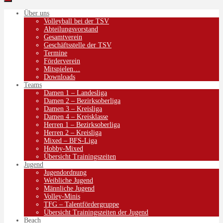
Über uns
Volleyball bei der TSV
Abteilungsvorstand
Gesamtverein
Geschäftsstelle der TSV
Termine
Förderverein
Mitspielen…
Downloads
Teams
Damen 1 – Landesliga
Damen 2 – Bezirksoberliga
Damen 3 – Kreisliga
Damen 4 – Kreisklasse
Herren 1 – Bezirksoberliga
Herren 2 – Kreisliga
Mixed – BFS-Liga
Hobby-Mixed
Übersicht Trainingszeiten
Jugend
Jugendordnung
Weibliche Jugend
Männliche Jugend
Volley-Minis
TFG – Talentfördergruppe
Übersicht Trainingszeiten der Jugend
Beach