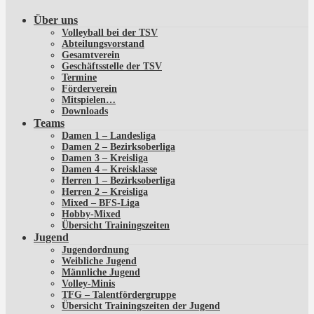
Über uns
Volleyball bei der TSV
Abteilungsvorstand
Gesamtverein
Geschäftsstelle der TSV
Termine
Förderverein
Mitspielen…
Downloads
Teams
Damen 1 – Landesliga
Damen 2 – Bezirksoberliga
Damen 3 – Kreisliga
Damen 4 – Kreisklasse
Herren 1 – Bezirksoberliga
Herren 2 – Kreisliga
Mixed – BFS-Liga
Hobby-Mixed
Übersicht Trainingszeiten
Jugend
Jugendordnung
Weibliche Jugend
Männliche Jugend
Volley-Minis
TFG – Talentfördergruppe
Übersicht Trainingszeiten der Jugend