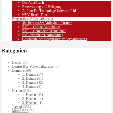
Der AuerBeach
Reservierung und Belegung
Aufbau FunTec-Anlage Universalfeld
HVV-Beach-Tour
Bergsträßer Volleyballturnier
38. Bergsträßer Volleyball-Turnier
BVT – Online Anmeldung
BVT – Gemeldete Teams 2026
BVT-Newsletter-Anmeldung
Geschichte des Bergsträßer Volleyballturniers
Kategorien
Beach
(58)
Bergsträßer Volleyballturnier
(37)
Damen
(660)
1. Damen
(57)
2. Damen
(61)
3. Damen
(42)
4. Damen
(8)
Herren
(241)
1. Herren
(43)
2. Herren
(14)
3. Herren
(11)
Jugend
(335)
Mixed BFS
(52)