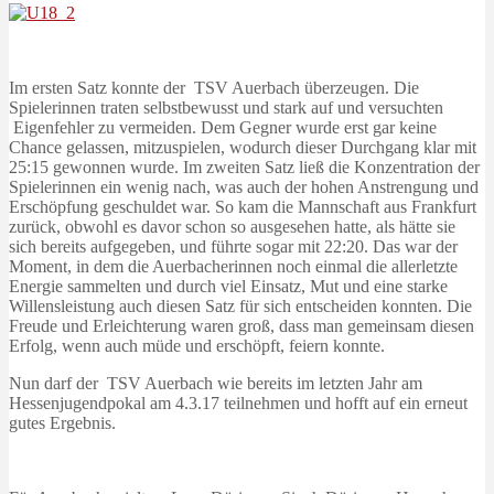
Im ersten Satz konnte der TSV Auerbach überzeugen. Die
Spielerinnen traten selbstbewusst und stark auf und versuchten
Eigenfehler zu vermeiden. Dem Gegner wurde erst gar keine
Chance gelassen, mitzuspielen, wodurch dieser Durchgang klar mit
25:15 gewonnen wurde. Im zweiten Satz ließ die Konzentration der
Spielerinnen ein wenig nach, was auch der hohen Anstrengung und
Erschöpfung geschuldet war. So kam die Mannschaft aus Frankfurt
zurück, obwohl es davor schon so ausgesehen hatte, als hätte sie
sich bereits aufgegeben, und führte sogar mit 22:20. Das war der
Moment, in dem die Auerbacherinnen noch einmal die allerletzte
Energie sammelten und durch viel Einsatz, Mut und eine starke
Willensleistung auch diesen Satz für sich entscheiden konnten. Die
Freude und Erleichterung waren groß, dass man gemeinsam diesen
Erfolg, wenn auch müde und erschöpft, feiern konnte.
Nun darf der TSV Auerbach wie bereits im letzten Jahr am
Hessenjugendpokal am 4.3.17 teilnehmen und hofft auf ein erneut
gutes Ergebnis.