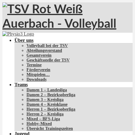
Über uns
Volleyball bei der TSV
Abteilungsvorstand
Gesamtverein
Geschäftsstelle der TSV
Termine
Förderverein
Mitspielen…
Downloads
Teams
Damen 1 – Landesliga
Damen 2 – Bezirksoberliga
Damen 3 – Kreisliga
Damen 4 – Kreisklasse
Herren 1 – Bezirksoberliga
Herren 2 – Kreisliga
Mixed – BFS-Liga
Hobby-Mixed
Übersicht Trainingszeiten
Jugend