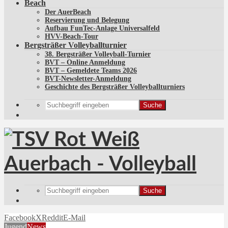
Beach
Der AuerBeach
Reservierung und Belegung
Aufbau FunTec-Anlage Universalfeld
HVV-Beach-Tour
Bergsträßer Volleyballturnier
38. Bergsträßer Volleyball-Turnier
BVT – Online Anmeldung
BVT – Gemeldete Teams 2026
BVT-Newsletter-Anmeldung
Geschichte des Bergsträßer Volleyballturniers
Suche
Suche
Facebook
X
Reddit
E-Mail
Jugend
News