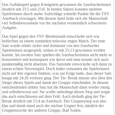
Das Auftaktspiel gegen Königstein gewannen die Auerbacherinnen
deutlich mit 25:5 und 25:8. In beiden Sätzen konnten mehrere
Spielerinnen durch starke Aufschläge schnelle Punkte für die TSV
Auerbach erzwingen. Mit diesem Spiel holte sich die Mannschaft
viel Selbstbewusstsein vor der nächsten vermeintlich schwereren
Aufgabe.
Das Spiel gegen den TSV Bleidenstadt entwickelte sich wie
befürchtet zu einem zumindest teilweise engen Match. Der erste
Satz wurde relativ sicher und dominant von den Auerbacher
Spielerinnen ausgespielt, sodass er mit 25:13 gewonnen werden
konnte. Im zweiten Satz spielten die Auerbacherinnen nicht mehr so
konzentriert und konsequent wie davor und man konnte sich auch
punktemäßig nicht absetzen. Das Satzende entwickelte sich dann zu
einem echten Nervenspiel. Doch leider vertrauten die Spielerinnen
nicht auf ihre eigenen Stärken, was zur Folge hatte, dass dieser Satz
knapp mit 24:26 verloren ging. Der Tie- Break musste also über den
Sieger dieses Spiels und damit der Gruppe entscheiden. In diesem
entscheidenden dritten Satz trat die Mannschaft dann wieder mutig
und selbstbewusst auf. Sie wollte unbedingt diesen Sieg und zeigte
das auch entschlossen auf dem Feld. Auch deshalb ging der Tie-
Break deutlich mit 15:4 an Auerbach. Der Gruppensieg war also
klar und damit stand auch der nächste Gegner fest, nämlich der
Gruppenzweite der anderen Gruppe, Bad Soden.