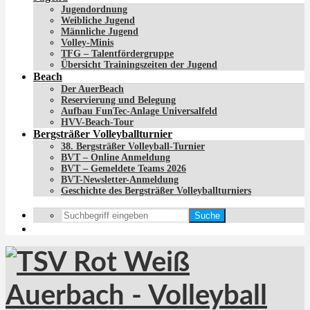
Jugendordnung
Weibliche Jugend
Männliche Jugend
Volley-Minis
TFG – Talentfördergruppe
Übersicht Trainingszeiten der Jugend
Beach
Der AuerBeach
Reservierung und Belegung
Aufbau FunTec-Anlage Universalfeld
HVV-Beach-Tour
Bergsträßer Volleyballturnier
38. Bergsträßer Volleyball-Turnier
BVT – Online Anmeldung
BVT – Gemeldete Teams 2026
BVT-Newsletter-Anmeldung
Geschichte des Bergsträßer Volleyballturniers
Suche