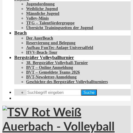
Jugendordnung
Weibliche Jugend
Männliche Jugend
Volley-Minis
TFG – Talentfördergruppe
Übersicht Trainingszeiten der Jugend
Beach
Der AuerBeach
Reservierung und Belegung
Aufbau FunTec-Anlage Universalfeld
HVV-Beach-Tour
Bergsträßer Volleyballturnier
38. Bergsträßer Volleyball-Turnier
BVT – Online Anmeldung
BVT – Gemeldete Teams 2026
BVT-Newsletter-Anmeldung
Geschichte des Bergsträßer Volleyballturniers
Suche