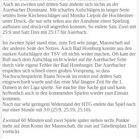
Auch im zweiten und dritten Satz änderte sich nichts an der
Auerbacher Dominanz. Mit scharfen Aufschlägen in langer Serie
setzten Irene Kirchenschläger und Monika Liepolt die Hochheimer
unter Druck, die nur sehr selten aus der Annahme einen Spielzug
aufbauen und druckvoll angreifen konnten. So endete Satz Zwei mit
25:9 und Satz Drei mit 25:17 für Auerbach.
Im zweiten Spiel stand eine, zum Teil sehr junge, Mannschaft auf
der anderen Seite des Netzes. Auch Bad Homburg konnte aus den
starken Aufschlägen der TSV oft nichts weiter machen. Oft kam der
Ball nach dem Aufschlag nicht wieder auf die Auerbacher Seite
durch viele eigene Fehler der Bad Homburger. Die Auerbacher
erspielten sich schnell einen großen Vorsprung, so dass
Nachwuchsspielerin Riana Nowak im ersten und dritten Satz
eingewechselt wurde und das erste Mal längere Zeit für die 1.
Damen in der Liga spielte. Sie machte ihre Sache gut und kann
hoffentlich auch in den kommenden Spielen wieder zum Einsatz
kommen.
Nach nur sehr geringem Widerstand der HTG endete das Spiel nach
nur einer Stunde mit 3:0 (25:9, 25:19, 25:10).
Zweimal 60 Minuten und zwei Spiele später stehen sechs Punkte
mehr auf dem Konto der Mannschaft, die nun auf Tabellenplatz Drei
vorrückt.