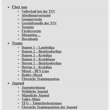
Über uns
Volleyball bei der TSV
Abteilungsvorstand
Gesamtverein
Geschäftsstelle der TSV
Termine
Förderverein
Mitspielen…
Downloads
Teams
Damen 1 – Landesliga
Damen 2 – Bezirksoberliga
Damen 3 – Kreisliga
Damen 4 – Kreisklasse
Herren 1 – Bezirksoberliga
Herren 2 – Kreisliga
Mixed – BFS-Liga
Hobby-Mixed
Übersicht Trainingszeiten
Jugend
Jugendordnung
Weibliche Jugend
Männliche Jugend
Volley-Minis
TFG – Talentfördergruppe
Übersicht Trainingszeiten der Jugend