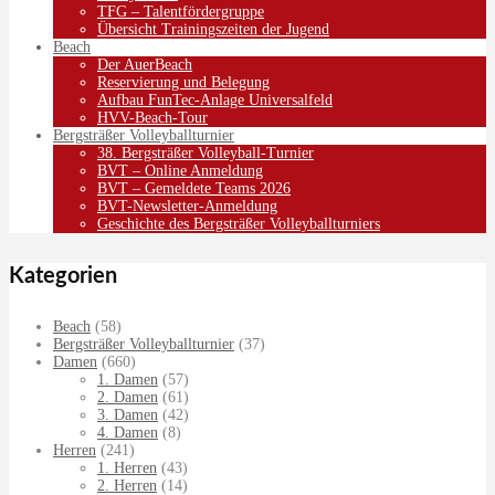
TFG – Talentfördergruppe
Übersicht Trainingszeiten der Jugend
Beach
Der AuerBeach
Reservierung und Belegung
Aufbau FunTec-Anlage Universalfeld
HVV-Beach-Tour
Bergsträßer Volleyballturnier
38. Bergsträßer Volleyball-Turnier
BVT – Online Anmeldung
BVT – Gemeldete Teams 2026
BVT-Newsletter-Anmeldung
Geschichte des Bergsträßer Volleyballturniers
Kategorien
Beach
(58)
Bergsträßer Volleyballturnier
(37)
Damen
(660)
1. Damen
(57)
2. Damen
(61)
3. Damen
(42)
4. Damen
(8)
Herren
(241)
1. Herren
(43)
2. Herren
(14)