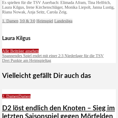
Es spielten für die TSV Auerbach: Elimada Afram, Tina Helfrich,
Laura Kilgus, Irene Kirchenschläger, Monika Liepolt, Janna Lustig,
Riana Nowak, Anja Seitz, Carola Zeig.
1. Damen
3:0 & 3:0
Heimspiel
Landesliga
Laura Kilgus
Alle Beiträge ansehen
Spannendes Spiel endet mit einer 2:3 Niederlage für die TSV
Drei Punkte am Heimspieltag
Vielleicht gefällt Dir auch das
2. Damen
Damen
D2 löst endlich den Knoten – Sieg im
letzten Saisonspiel gegen Mörfelden