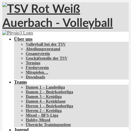
Über uns
Volleyball bei der TSV
Abteilungsvorstand
Gesamtverein
Geschäftsstelle der TSV
Termine
Förderverein
Mitspielen…
Downloads
Teams
Damen 1 – Landesliga
Damen 2 – Bezirksoberliga
Damen 3 – Kreisliga
Damen 4 – Kreisklasse
Herren 1 – Bezirksoberliga
Herren 2 – Kreisliga
Mixed – BFS-Liga
Hobby-Mixed
Übersicht Trainingszeiten
Jugend