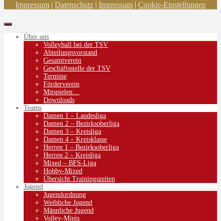
Impressum
|
Datenschutz
|
Impressum
|
Cookie-Einstellungen
Über uns
Volleyball bei der TSV
Abteilungsvorstand
Gesamtverein
Geschäftsstelle der TSV
Termine
Förderverein
Mitspielen…
Downloads
Teams
Damen 1 – Landesliga
Damen 2 – Bezirksoberliga
Damen 3 – Kreisliga
Damen 4 – Kreisklasse
Herren 1 – Bezirksoberliga
Herren 2 – Kreisliga
Mixed – BFS-Liga
Hobby-Mixed
Übersicht Trainingszeiten
Jugend
Jugendordnung
Weibliche Jugend
Männliche Jugend
Volley-Minis