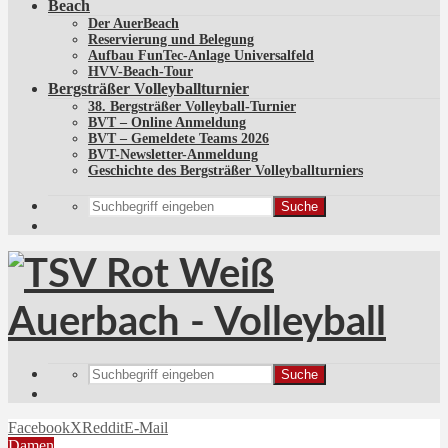
Beach
Der AuerBeach
Reservierung und Belegung
Aufbau FunTec-Anlage Universalfeld
HVV-Beach-Tour
Bergsträßer Volleyballturnier
38. Bergsträßer Volleyball-Turnier
BVT – Online Anmeldung
BVT – Gemeldete Teams 2026
BVT-Newsletter-Anmeldung
Geschichte des Bergsträßer Volleyballturniers
Suche
Suche
Facebook
X
Reddit
E-Mail
Damen