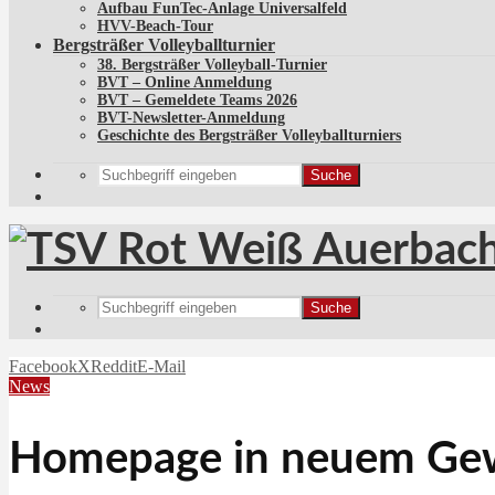
Aufbau FunTec-Anlage Universalfeld
HVV-Beach-Tour
Bergsträßer Volleyballturnier
38. Bergsträßer Volleyball-Turnier
BVT – Online Anmeldung
BVT – Gemeldete Teams 2026
BVT-Newsletter-Anmeldung
Geschichte des Bergsträßer Volleyballturniers
Suche
Suche
Facebook
X
Reddit
E-Mail
News
Homepage in neuem Ge