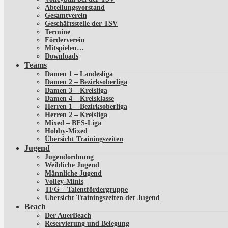
Abteilungsvorstand
Gesamtverein
Geschäftsstelle der TSV
Termine
Förderverein
Mitspielen…
Downloads
Teams
Damen 1 – Landesliga
Damen 2 – Bezirksoberliga
Damen 3 – Kreisliga
Damen 4 – Kreisklasse
Herren 1 – Bezirksoberliga
Herren 2 – Kreisliga
Mixed – BFS-Liga
Hobby-Mixed
Übersicht Trainingszeiten
Jugend
Jugendordnung
Weibliche Jugend
Männliche Jugend
Volley-Minis
TFG – Talentfördergruppe
Übersicht Trainingszeiten der Jugend
Beach
Der AuerBeach
Reservierung und Belegung