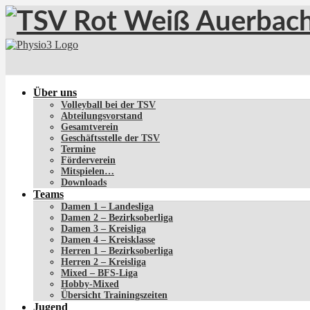
Über uns
Volleyball bei der TSV
Abteilungsvorstand
Gesamtverein
Geschäftsstelle der TSV
Termine
Förderverein
Mitspielen…
Downloads
Teams
Damen 1 – Landesliga
Damen 2 – Bezirksoberliga
Damen 3 – Kreisliga
Damen 4 – Kreisklasse
Herren 1 – Bezirksoberliga
Herren 2 – Kreisliga
Mixed – BFS-Liga
Hobby-Mixed
Übersicht Trainingszeiten
Jugend