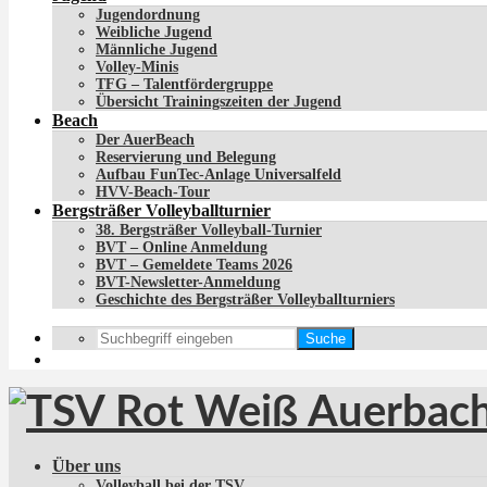
Jugendordnung
Weibliche Jugend
Männliche Jugend
Volley-Minis
TFG – Talentfördergruppe
Übersicht Trainingszeiten der Jugend
Beach
Der AuerBeach
Reservierung und Belegung
Aufbau FunTec-Anlage Universalfeld
HVV-Beach-Tour
Bergsträßer Volleyballturnier
38. Bergsträßer Volleyball-Turnier
BVT – Online Anmeldung
BVT – Gemeldete Teams 2026
BVT-Newsletter-Anmeldung
Geschichte des Bergsträßer Volleyballturniers
Suche
Über uns
Volleyball bei der TSV