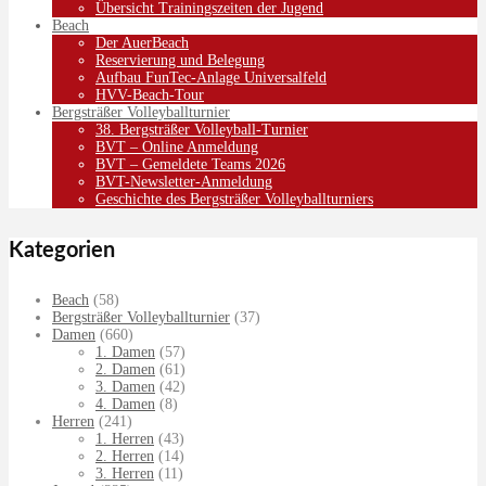
Übersicht Trainingszeiten der Jugend
Beach
Der AuerBeach
Reservierung und Belegung
Aufbau FunTec-Anlage Universalfeld
HVV-Beach-Tour
Bergsträßer Volleyballturnier
38. Bergsträßer Volleyball-Turnier
BVT – Online Anmeldung
BVT – Gemeldete Teams 2026
BVT-Newsletter-Anmeldung
Geschichte des Bergsträßer Volleyballturniers
Kategorien
Beach
(58)
Bergsträßer Volleyballturnier
(37)
Damen
(660)
1. Damen
(57)
2. Damen
(61)
3. Damen
(42)
4. Damen
(8)
Herren
(241)
1. Herren
(43)
2. Herren
(14)
3. Herren
(11)