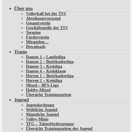
Über uns
Volleyball bei der TSV
Abteilungsvorstand
Gesamtverein
Geschäftsstelle der TSV
Termine
Förderverein
Mitspielen…
Downloads
Teams
Damen 1 – Landesliga
Damen 2 – Bezirksoberliga
Damen 3 – Kreisliga
Damen 4 – Kreisklasse
Herren 1 – Bezirksoberliga
Herren 2 – Kreisliga
Mixed – BFS-Liga
Hobby-Mixed
Übersicht Trainingszeiten
Jugend
Jugendordnung
Weibliche Jugend
Männliche Jugend
Volley-Minis
TFG – Talentfördergruppe
Übersicht Trainingszeiten der Jugend