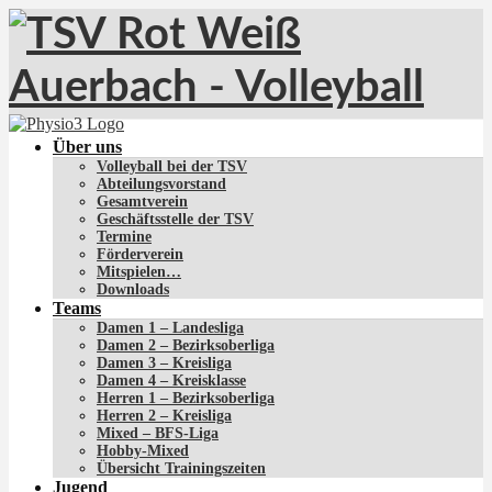
Über uns
Volleyball bei der TSV
Abteilungsvorstand
Gesamtverein
Geschäftsstelle der TSV
Termine
Förderverein
Mitspielen…
Downloads
Teams
Damen 1 – Landesliga
Damen 2 – Bezirksoberliga
Damen 3 – Kreisliga
Damen 4 – Kreisklasse
Herren 1 – Bezirksoberliga
Herren 2 – Kreisliga
Mixed – BFS-Liga
Hobby-Mixed
Übersicht Trainingszeiten
Jugend