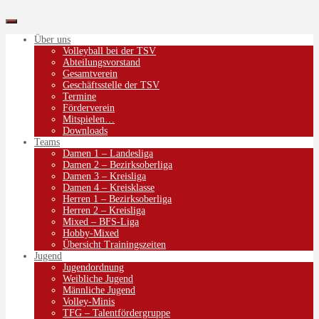
Über uns
Volleyball bei der TSV
Abteilungsvorstand
Gesamtverein
Geschäftsstelle der TSV
Termine
Förderverein
Mitspielen…
Downloads
Teams
Damen 1 – Landesliga
Damen 2 – Bezirksoberliga
Damen 3 – Kreisliga
Damen 4 – Kreisklasse
Herren 1 – Bezirksoberliga
Herren 2 – Kreisliga
Mixed – BFS-Liga
Hobby-Mixed
Übersicht Trainingszeiten
Jugend
Jugendordnung
Weibliche Jugend
Männliche Jugend
Volley-Minis
TFG – Talentfördergruppe