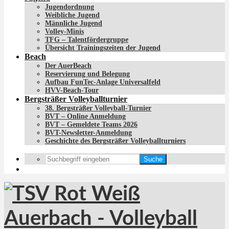
Jugendordnung
Weibliche Jugend
Männliche Jugend
Volley-Minis
TFG – Talentfördergruppe
Übersicht Trainingszeiten der Jugend
Beach
Der AuerBeach
Reservierung und Belegung
Aufbau FunTec-Anlage Universalfeld
HVV-Beach-Tour
Bergsträßer Volleyballturnier
38. Bergsträßer Volleyball-Turnier
BVT – Online Anmeldung
BVT – Gemeldete Teams 2026
BVT-Newsletter-Anmeldung
Geschichte des Bergsträßer Volleyballturniers
Suche